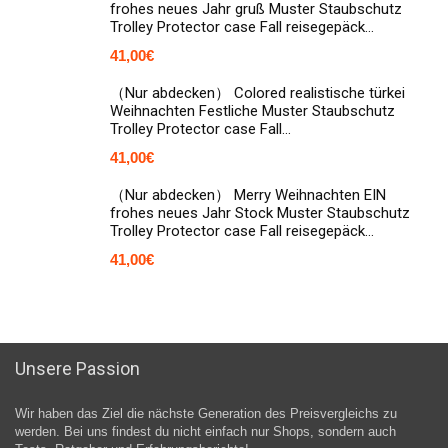
frohes neues Jahr gruß Muster Staubschutz
Trolley Protector case Fall reisegepäck…
41,00
€
（Nur abdecken） Colored realistische türkei
Weihnachten Festliche Muster Staubschutz
Trolley Protector case Fall…
41,00
€
（Nur abdecken） Merry Weihnachten EIN
frohes neues Jahr Stock Muster Staubschutz
Trolley Protector case Fall reisegepäck…
41,00
€
Unsere Passion
Wir haben das Ziel die nächste Generation des Preisvergleichs zu
werden. Bei uns findest du nicht einfach nur Shops, sondern auch