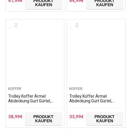
41,99
€
44,99
€
PRODUKT
PRODUKT
KAUFEN
KAUFEN
KOFFER
KOFFER
Trolley Koffer Ärmel
Trolley Koffer Ärmel
Abdeckung Gurt Gürtel,
Abdeckung Gurt Gürtel,
Gepäck Protector Case
Gepäck Protector Cover
Washable Reisegepäck
Elastic Travel Koffer
Cover Cute Girl Suitcase…
Protective Cover Elastic…
38,99
€
33,99
€
PRODUKT
PRODUKT
KAUFEN
KAUFEN