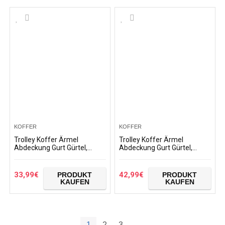
KOFFER
KOFFER
Trolley Koffer Ärmel
Trolley Koffer Ärmel
Abdeckung Gurt Gürtel,
Abdeckung Gurt Gürtel,
Gepäck Protector Cover
Koffer Protector Fits 18-32
Elastic Travel Koffer
Inch Gepäck Covers Trunk
Protective Cover Elastic…
Case XL (29″-32″), D #
33,99
€
42,99
€
PRODUKT
PRODUKT
KAUFEN
KAUFEN
1
2
3
→