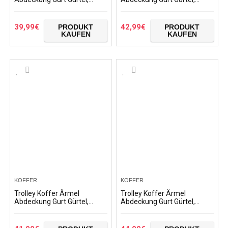
Gepäck Cover Protectors
Gepäck Cover Protectors
Durable Elastic Spandex
Durable Elastic Spandex
Travel Suitcase Protection…
Travel Suitcase Protection…
39,99
€
42,99
€
PRODUKT
PRODUKT
KAUFEN
KAUFEN
KOFFER
KOFFER
Trolley Koffer Ärmel
Trolley Koffer Ärmel
Abdeckung Gurt Gürtel,
Abdeckung Gurt Gürtel,
Gepäck CoverProtective
Gepäck Protector Case
Washable Suitcase Cover-
Washable Reisegepäck
Travel Elastic Spandex…
Cover Cute Girl Suitcase…