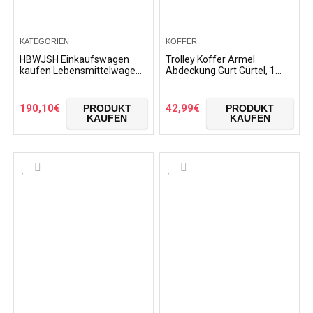
KATEGORIEN
KOFFER
HBWJSH Einkaufswagen
Trolley Koffer Ärmel
kaufen Lebensmittelwagen
Abdeckung Gurt Gürtel, 1
Kleinwagen Wagen
Pcs Gepäck Cover Travel
Klappwagen Aluminium
Case Protective Cover Fits
Treppensteigen Trolley…
18 bis 32 Zoll Gepäck…
190,10
€
42,99
€
PRODUKT
PRODUKT
KAUFEN
KAUFEN