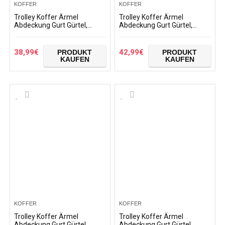
KOFFER
KOFFER
Trolley Koffer Ärmel
Trolley Koffer Ärmel
Abdeckung Gurt Gürtel,
Abdeckung Gurt Gürtel,
Elastic Gepäck Cover Koffer
Gepäck Cover Koffer
Deckel Deckel-Schutz Super
Protective Covers Travel
Lightweight Koffer…
Suitcase Protector mit
38,99
€
42,99
€
PRODUKT
PRODUKT
Elastic…
KAUFEN
KAUFEN
KOFFER
KOFFER
Trolley Koffer Ärmel
Trolley Koffer Ärmel
Abdeckung Gurt Gürtel,
Abdeckung Gurt Gürtel,