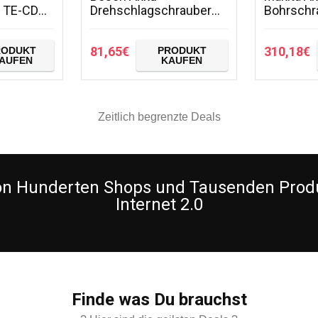
 TE-CD
Drehschlagschrauber
Bohrschra
s Solo
PDR 18 LI (1 Akku, 18
4,0Ah, 1 S
ge
Volt System, im Koffer)
türkis/sc
81,65
€
310,18
€
RODUKT
PRODUKT
 18 V, 2
DF331DS
AUFEN
KAUFEN
ED Licht…
Zeitlich begrenzte Deals
von Hunderten Shops und Tausenden Produ
Internet 2.0
Finde was Du brauchst