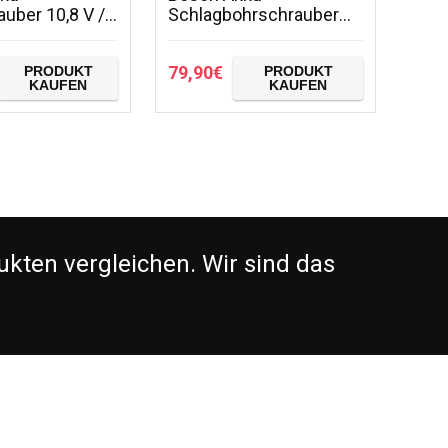
uber 10,8 V /
Schlagbohrschrauber
tück,
PSB 18 LI-2 Ergonomic
hwarz,
(1 Akku, 18 Volt System,
79,90
€
PRODUKT
PRODUKT
MJ
bürstenloser Motor, im
KAUFEN
KAUFEN
Koffer)
kten vergleichen. Wir sind das