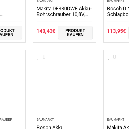
BAUMARKT
BAUMARKT
Makita DF330DWE Akku-
Bosch DI
r
Bohrschrauber 10,8V,
Schlagbo
SR 18-28
1,3AH
(Zusatzha
x, 1 W, 18
Tiefenans
140,43
€
113,95
€
RODUKT
PRODUKT
(900 W, m
AUFEN
KAUFEN
Holz: 40 
mm…
HRAUBER
BAUMARKT
BAUMARKT
Bosch Akku
Makita Ak