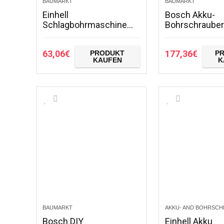
BAUMARKT
BAUMARKT
Einhell
Bosch Akku-
Schlagbohrmaschine
Bohrschraube
TC-ID 1000 Kit (1010 W,
06019H4103 G
1 Gang, Bohrleistung Ø
3×3,0 Ah-L-Box
63,06
€
177,36
€
PRODUKT
P
Holz 32 mm, Ø Metall 13
V
KAUFEN
K
mm, Ø Beton 16 mm,
13…
BAUMARKT
AKKU- AND BOHRSC
Bosch DIY
Einhell Akku