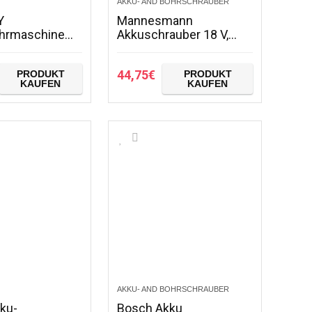
AKKU- AND BOHRSCHRAUBER
Y
Mannesmann
hrmaschine
Akkuschrauber 18 V,
ndgriff,
M17900 + Mannesmann
chlag, Koffer
Bit-Sortiment 100-tlg.,
44,75
€
PRODUKT
PRODUKT
ax. Bohr-Ø:
M29800 + Mannesmann
KAUFEN
KAUFEN
mm, Beton: 18
Profi-Kombibohrersatz,
15…
AKKU- AND BOHRSCHRAUBER
ku-
Bosch Akku