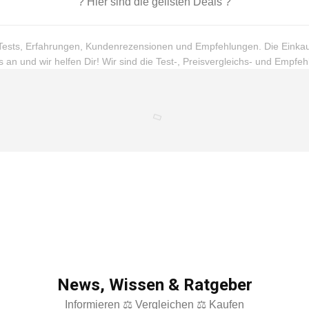
? Hier sind die geilsten Deals ?
h: Tests, Erfahrungen, Kundenrezensionen und Empfehlungen. Die Einka
 an und wir helfen Dir! Wir sind die Test-, Preisvergleichs- und Empfe
News, Wissen & Ratgeber
Informieren ⚖ Vergleichen ⚖ Kaufen