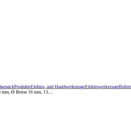
gepäck
Produkte
Elektro- and Handwerkzeuge
Elektrowerkzeuge
Bohrm
 13 mm, Ø Beton 16 mm, 13…