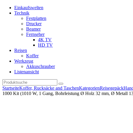
Einkaufswelten
Technik
Festplatten
Drucker
Beamer
Fernseher
4K TV
HD TV
Reisen
Koffer
Werkzeug
Akkuschrauber
Listenansicht
Startseite
Koffer, Rucksäcke and Taschen
Kategorien
Reisegepäck
Hand
1000 Kit (1010 W, 1 Gang, Bohrleistung Ø Holz 32 mm, Ø Metall