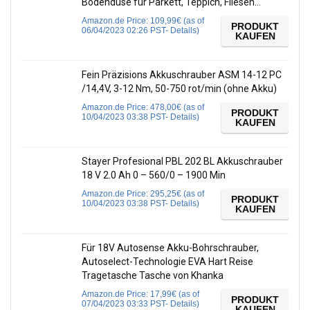
Bodendüse für Parkett, Teppich, Fliesen…
Amazon.de Price:
109,99
€
(as of
PRODUKT
06/04/2023 02:26 PST-
Details
)
KAUFEN
Fein Präzisions Akkuschrauber ASM 14-12 PC
/14,4V, 3-12 Nm, 50-750 rot/min (ohne Akku)
Amazon.de Price:
478,00
€
(as of
PRODUKT
10/04/2023 03:38 PST-
Details
)
KAUFEN
Stayer Profesional PBL 202 BL Akkuschrauber
18 V 2.0 Ah 0 – 560/0 – 1900 Min
Amazon.de Price:
295,25
€
(as of
PRODUKT
10/04/2023 03:38 PST-
Details
)
KAUFEN
Für 18V Autosense Akku-Bohrschrauber,
Autoselect-Technologie EVA Hart Reise
Tragetasche Tasche von Khanka
Amazon.de Price:
17,99
€
(as of
PRODUKT
07/04/2023 03:33 PST-
Details
)
KAUFEN