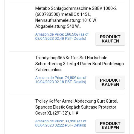
Metabo Schlagbohrmaschine SBEV 1000-2
(600783500) metaBOX 145 L,
Nennaufnahmeleistung: 1010 W,
Abgabeleistung: 540 W…
Amazon.de Price:
166,50
€
(as of
PRODUKT
08/04/2023 02:46 PST-
Details
)
KAUFEN
Trendyshop365 Koffer-Set Hartschale
Schmetterling 3-teilig 4 Räder Bunt Printdesign
Zahlenschloss
Amazon.de Price:
74,90
€
(as of
PRODUKT
10/04/2023 02:18 PST-
Details
)
KAUFEN
Trolley Koffer Ärmel Abdeckung Gurt Gürtel,
Spandex Elastic Gepäck Suitcase Protector
Cover XL (29″-32″), H #
Amazon.de Price:
33,99
€
(as of
PRODUKT
08/04/2023 02:22 PST-
Details
)
KAUFEN