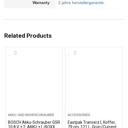
Warranty
2 jahre herstellergarantie.
Related Products
AKKU- AND BOHRSCHRAUBER
ACCESSOIRES
BOSCH Akku-Schrauber GSR
Eastpak Tranverz L Koffer,
10.8 V + 2. AKKU + L-BOXX +
79 cm, 121 L, Grün (Current