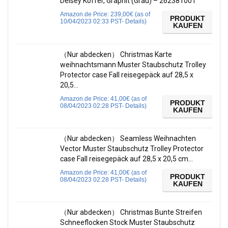
Delsey Koffer, Graphit (Grau) – 262381001
Amazon.de Price:
239,00
€
(as of
PRODUKT
10/04/2023 02:33 PST-
Details
)
KAUFEN
（Nur abdecken） Christmas Karte
weihnachtsmann Muster Staubschutz Trolley
Protector case Fall reisegepäck auf 28,5 x
20,5…
Amazon.de Price:
41,00
€
(as of
PRODUKT
08/04/2023 02:28 PST-
Details
)
KAUFEN
（Nur abdecken） Seamless Weihnachten
Vector Muster Staubschutz Trolley Protector
case Fall reisegepäck auf 28,5 x 20,5 cm…
Amazon.de Price:
41,00
€
(as of
PRODUKT
08/04/2023 02:28 PST-
Details
)
KAUFEN
（Nur abdecken） Christmas Bunte Streifen
Schneeflocken Stock Muster Staubschutz