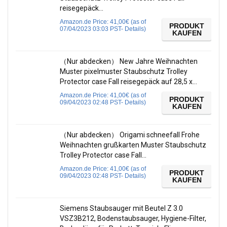
reisegepäck…
Amazon.de Price:
41,00
€
(as of
PRODUKT
07/04/2023 03:03 PST-
Details
)
KAUFEN
（Nur abdecken） New Jahre Weihnachten
Muster pixelmuster Staubschutz Trolley
Protector case Fall reisegepäck auf 28,5 x…
Amazon.de Price:
41,00
€
(as of
PRODUKT
09/04/2023 02:48 PST-
Details
)
KAUFEN
（Nur abdecken） Origami schneefall Frohe
Weihnachten grußkarten Muster Staubschutz
Trolley Protector case Fall…
Amazon.de Price:
41,00
€
(as of
PRODUKT
09/04/2023 02:48 PST-
Details
)
KAUFEN
Siemens Staubsauger mit Beutel Z 3.0
VSZ3B212, Bodenstaubsauger, Hygiene-Filter,