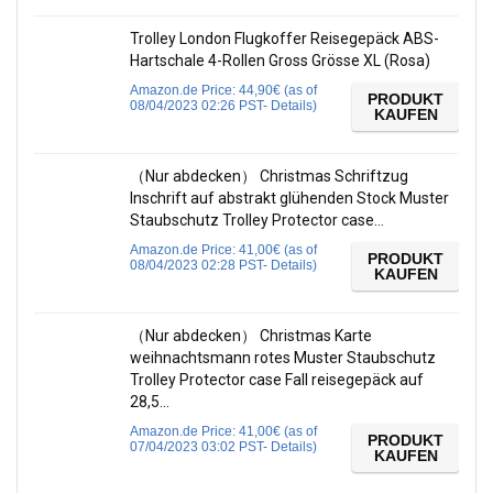
Trolley London Flugkoffer Reisegepäck ABS-
Hartschale 4-Rollen Gross Grösse XL (Rosa)
Amazon.de Price:
44,90
€
(as of
PRODUKT
08/04/2023 02:26 PST-
Details
)
KAUFEN
（Nur abdecken） Christmas Schriftzug
Inschrift auf abstrakt glühenden Stock Muster
Staubschutz Trolley Protector case…
Amazon.de Price:
41,00
€
(as of
PRODUKT
08/04/2023 02:28 PST-
Details
)
KAUFEN
（Nur abdecken） Christmas Karte
weihnachtsmann rotes Muster Staubschutz
Trolley Protector case Fall reisegepäck auf
28,5…
Amazon.de Price:
41,00
€
(as of
PRODUKT
07/04/2023 03:02 PST-
Details
)
KAUFEN