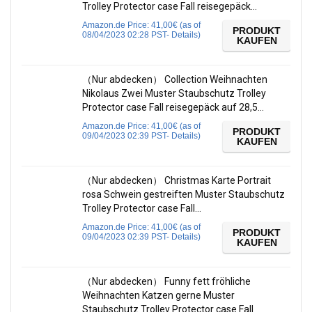
Trolley Protector case Fall reisegepäck…
Amazon.de Price:
41,00
€
(as of
PRODUKT
08/04/2023 02:28 PST-
Details
)
KAUFEN
（Nur abdecken） Collection Weihnachten
Nikolaus Zwei Muster Staubschutz Trolley
Protector case Fall reisegepäck auf 28,5…
Amazon.de Price:
41,00
€
(as of
PRODUKT
09/04/2023 02:39 PST-
Details
)
KAUFEN
（Nur abdecken） Christmas Karte Portrait
rosa Schwein gestreiften Muster Staubschutz
Trolley Protector case Fall…
Amazon.de Price:
41,00
€
(as of
PRODUKT
09/04/2023 02:39 PST-
Details
)
KAUFEN
（Nur abdecken） Funny fett fröhliche
Weihnachten Katzen gerne Muster
Staubschutz Trolley Protector case Fall