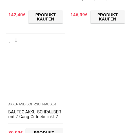
50 teiliges Zubehör Set
Khaki)
142,40
€
146,39
€
PRODUKT
PRODUKT
KAUFEN
KAUFEN
AKKU- AND BOHRSCHRAUBER
BAUTEC AKKU-SCHRAUBER
mit 2-Gang-Getriebe inkl. 2x
20V Li-Ionen-Akku
80,00
€
PRODUKT