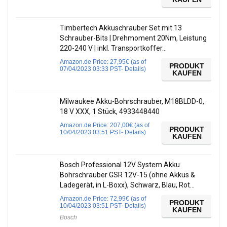
Timbertech Akkuschrauber Set mit 13
Schrauber-Bits | Drehmoment 20Nm, Leistung
220-240 V | inkl. Transportkoffer…
Amazon.de Price:
27,95
€
(as of
PRODUKT
07/04/2023 03:33 PST-
Details
)
KAUFEN
Milwaukee Akku-Bohrschrauber, M18BLDD-0,
18 V XXX, 1 Stück, 4933448440
Amazon.de Price:
207,00
€
(as of
PRODUKT
10/04/2023 03:51 PST-
Details
)
KAUFEN
Bosch Professional 12V System Akku
Bohrschrauber GSR 12V-15 (ohne Akkus &
Ladegerät, in L-Boxx), Schwarz, Blau, Rot…
Amazon.de Price:
72,99
€
(as of
PRODUKT
10/04/2023 03:51 PST-
Details
)
KAUFEN
Bosch