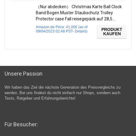
（Nur abdecken） Christmas Karte Ball Clock
Band Bogen Muster Staubschutz Trolley
Protector case Fall reisegepäck auf 28,5…
Amazon.de Price:
41,00
€
(as of
PRODUKT
09/04/2023 02:48 PST-
Details
)
KAUFEN
Unsere Passion
Wir haben das Ziel die nächste Generation des Preisvergleichs zu
werden. Bei uns findest du nicht einfach nur Shops, sondern auch
Tests, Ratgeber und Erfahrungsberichte!
Für Besucher: