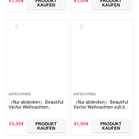
41,00
€
41,00
€
PRODUKT
PRODUKT
KAUFEN
KAUFEN
KATEGORIEN
KATEGORIEN
（Nur abdecken） Beautiful
（Nur abdecken） Beautiful
Vector Weihnachten
Vector Weihnachten süß bär
Schneeflocke Mandala
Muster Staubschutz Trolley
Ornament Muster
Protector case Fall
Staubschutz Trolley
reisegepäck auf 28,5…
55,00
€
41,00
€
PRODUKT
PRODUKT
Protector case Fall…
KAUFEN
KAUFEN