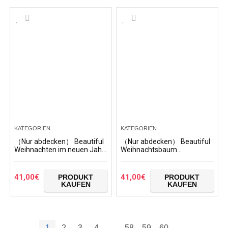
KATEGORIEN
KATEGORIEN
（Nur abdecken） Beautiful
（Nur abdecken） Beautiful
Weihnachten im neuen Jahr
Weihnachtsbaum
Stars Muster Staubschutz
weihnachtskarte Muster
Trolley Protector case Fall
Staubschutz Trolley
reisegepäck auf…
Protector case Fall
41,00
€
41,00
€
PRODUKT
PRODUKT
reisegepäck auf…
KAUFEN
KAUFEN
1
2
3
4
…
58
59
60
→