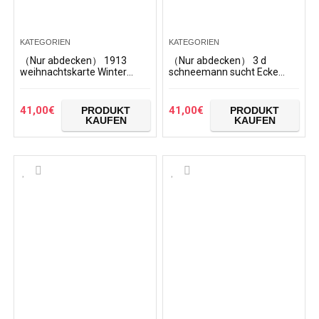
KATEGORIEN
KATEGORIEN
（Nur abdecken） 1913
（Nur abdecken） 3 d
weihnachtskarte Winter
schneemann sucht Ecke
Song Stock Muster
Weihnachten Stock Muster
Staubschutz Trolley
Staubschutz Trolley
Protector case Fall
Protector case Fall
41,00
€
41,00
€
PRODUKT
PRODUKT
reisegepäck auf 28…
reisegepäck…
KAUFEN
KAUFEN