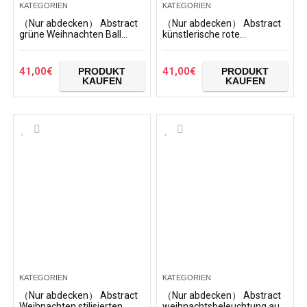
KATEGORIEN
KATEGORIEN
（Nur abdecken） Abstract
（Nur abdecken） Abstract
grüne Weihnachten Ball
künstlerische rote
packen Papier Muster
Weihnachten Vector Muster
Staubschutz Trolley
Staubschutz Trolley
Protector case Fall
Protector case Fall
41,00
€
41,00
€
PRODUKT
PRODUKT
reisegepäck…
reisegepäck…
KAUFEN
KAUFEN
KATEGORIEN
KATEGORIEN
（Nur abdecken） Abstract
（Nur abdecken） Abstract
Weihnachten stilisierten
weihnachtsbeleuchtung auf