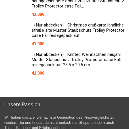
handgezeichnete Schriftzug Muster Staubschutz
Trolley Protector case Fall…
41,00
€
（Nur abdecken） Christmas grußkarte ländliche
straße alte Muster Staubschutz Trolley Protector
case Fall reisegepäck auf…
41,00
€
（Nur abdecken） Knitted Weihnachten neujahr
Muster Staubschutz Trolley Protector case Fall
reisegepäck auf 28,5 x 20,5 cm…
41,00
€
Unsere Passion
Wir haben das Ziel die nächste Generation des Preisvergleichs zu
werden. Bei uns findest du nicht einfach nur Shops, sondern auch
Tests, Ratgeber und Erfahrungsberichte!