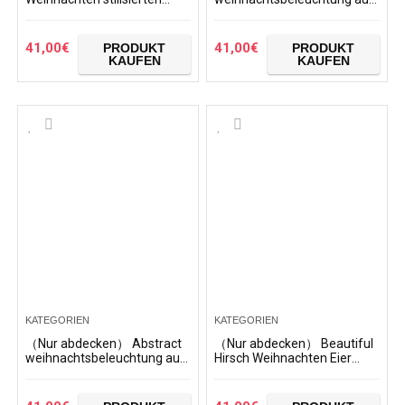
skandinavischen
Stock Muster Staubschutz
Dekorationen Muster
Trolley Protector case Fall
Staubschutz Trolley
reisegepäck auf…
41,00
€
41,00
€
PRODUKT
PRODUKT
Protector case…
KAUFEN
KAUFEN
KATEGORIEN
KATEGORIEN
（Nur abdecken） Abstract
（Nur abdecken） Beautiful
weihnachtsbeleuchtung auf
Hirsch Weihnachten Eier
Stock Muster Staubschutz
Brille Muster Staubschutz
Trolley Protector case Fall
Trolley Protector case Fall
reisegepäck auf…
reisegepäck auf…