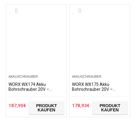
AKKUSCHRAUBER
AKKUSCHRAUBER
WORX WX174 Akku
WORX WX175 Akku
Bohrschrauber 20V –
Bohrschrauber 20V –
Bürstenloser Akkuschrauber
bürstenloser Motor –
– 40Nm, 2-Gang-Getriebe
Akkubohrer Set zum Bohren
und LED-Licht – Akkubohrer
und Schrauben – 2-Gang-
187,90
€
178,93
€
PRODUKT
PRODUKT
Set…
Getriebe bis…
KAUFEN
KAUFEN