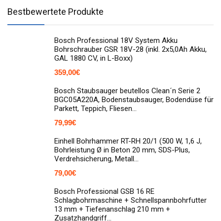
Bestbewertete Produkte
Bosch Professional 18V System Akku
Bohrschrauber GSR 18V-28 (inkl. 2x5,0Ah Akku,
GAL 1880 CV, in L-Boxx)
359,00
€
Bosch Staubsauger beutellos Clean´n Serie 2
BGC05A220A, Bodenstaubsauger, Bodendüse für
Parkett, Teppich, Fliesen…
79,99
€
Einhell Bohrhammer RT-RH 20/1 (500 W, 1,6 J,
Bohrleistung Ø in Beton 20 mm, SDS-Plus,
Verdrehsicherung, Metall…
79,00
€
Bosch Professional GSB 16 RE
Schlagbohrmaschine + Schnellspannbohrfutter
13 mm + Tiefenanschlag 210 mm +
Zusatzhandgriff…