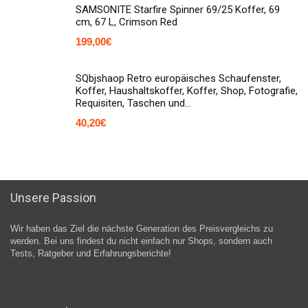
SAMSONITE Starfire Spinner 69/25 Koffer, 69
cm, 67 L, Crimson Red
199,00
€
SQbjshaop Retro europäisches Schaufenster,
Koffer, Haushaltskoffer, Koffer, Shop, Fotografie,
Requisiten, Taschen und…
40,20
€
Unsere Passion
Wir haben das Ziel die nächste Generation des Preisvergleichs zu
werden. Bei uns findest du nicht einfach nur Shops, sondern auch
Tests, Ratgeber und Erfahrungsberichte!