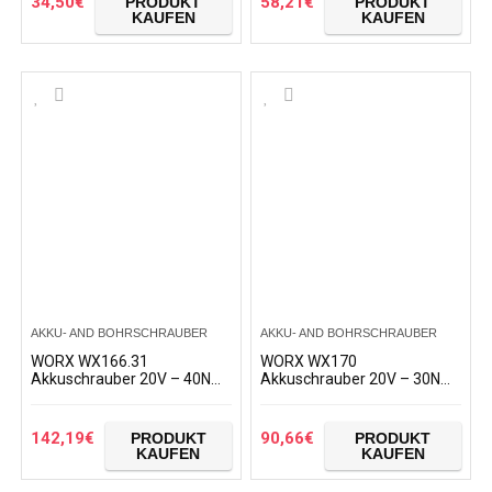
34,50
€
58,21
€
PRODUKT
PRODUKT
schnelles…
KAUFEN
KAUFEN
AKKU- AND BOHRSCHRAUBER
AKKU- AND BOHRSCHRAUBER
WORX WX166.31
WORX WX170
Akkuschrauber 20V – 40Nm,
Akkuschrauber 20V – 30Nm,
2-Gang-Getriebe und LED-
2-Gang-Getriebe & LED-Licht
Licht – Akkubohrschrauber
– Akkubohrschrauber Set
Set zum Bohren und
zum Bohren & Schrauben –
142,19
€
90,66
€
PRODUKT
PRODUKT
Schrauben…
mit 2…
KAUFEN
KAUFEN