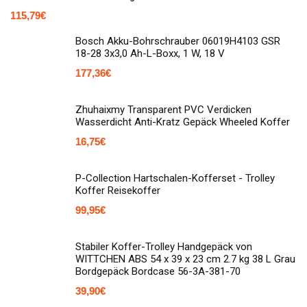
115,79
€
Bosch Akku-Bohrschrauber 06019H4103 GSR
18-28 3x3,0 Ah-L-Boxx, 1 W, 18 V
177,36
€
Zhuhaixmy Transparent PVC Verdicken
Wasserdicht Anti-Kratz Gepäck Wheeled Koffer
16,75
€
P-Collection Hartschalen-Kofferset - Trolley
Koffer Reisekoffer
99,95
€
Stabiler Koffer-Trolley Handgepäck von
WITTCHEN ABS 54 x 39 x 23 cm 2.7 kg 38 L Grau
Bordgepäck Bordcase 56-3A-381-70
39,90
€