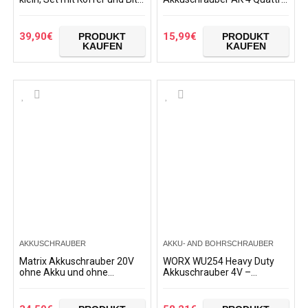
1500 mAh, Drehmoment
mit 4 Aufsätzen in Tasche,
einstellbar, LED Licht,
Zubehör und Bits, 6 W, 4 V,
Softgriff…
Rot
39,90
€
15,99
€
PRODUKT
PRODUKT
KAUFEN
KAUFEN
AKKUSCHRAUBER
AKKU- AND BOHRSCHRAUBER
Matrix Akkuschrauber 20V
WORX WU254 Heavy Duty
ohne Akku und ohne
Akkuschrauber 4V –
Ladegerät
einfacher Bit-Wechsel dank
des Bit-Magazins –
kompaktes Design –