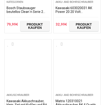
KATEGORIEN
AKKU- AND BOHRSCHRAUBER
Bosch Staubsauger
Kawasaki 603020031 AK
beutellos Clean´n Serie 2
Power 20 20 Volt
BGC05A220A,
Akkuschrauber, 2 Gang
Bodenstaubsauger,
Getriebe, 50Nm
Bodendüse für Parkett,
Drehmoment, LED
79,99
€
32,99
€
PRODUKT
PRODUKT
Teppich, Fliesen…
Arbeitslicht, Schnellstop…
KAUFEN
KAUFEN
AKKUSCHRAUBER
AKKU- AND BOHRSCHRAUBER
Kawasaki Akkuschrauber,
Matrix 120310021
klein, Set mit Koffer und Bits,
Akkuschrauber AK 4 Quattro