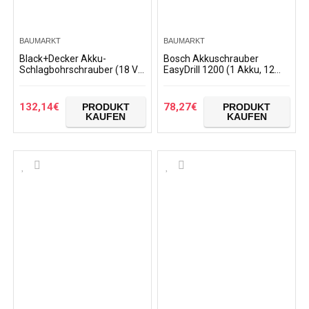
BAUMARKT
BAUMARKT
Black+Decker Akku-
Bosch Akkuschrauber
Schlagbohrschrauber (18 V
EasyDrill 1200 (1 Akku, 12
1,5Ah, mit bürstenlosem 2-
Volt System, im Koffer)
Gang-Getriebe, LED-
Arbeitslicht, Anti-Rutsch…
132,14
€
78,27
€
PRODUKT
PRODUKT
KAUFEN
KAUFEN