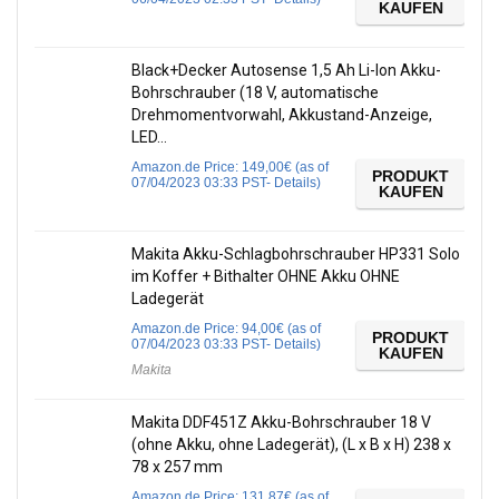
KAUFEN
Black+Decker Autosense 1,5 Ah Li-Ion Akku-
Bohrschrauber (18 V, automatische
Drehmomentvorwahl, Akkustand-Anzeige,
LED…
Amazon.de Price:
149,00
€
(as of
PRODUKT
07/04/2023 03:33 PST-
Details
)
KAUFEN
Makita Akku-Schlagbohrschrauber HP331 Solo
im Koffer + Bithalter OHNE Akku OHNE
Ladegerät
Amazon.de Price:
94,00
€
(as of
PRODUKT
07/04/2023 03:33 PST-
Details
)
KAUFEN
Makita
Makita DDF451Z Akku-Bohrschrauber 18 V
(ohne Akku, ohne Ladegerät), (L x B x H) 238 x
78 x 257 mm
Amazon.de Price:
131,87
€
(as of