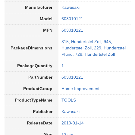
Manufacturer
Kawasaki
Model
603010121
MPN
603010121
315, Hundertstel Zoll, 945,
PackageDimensions
Hundertstel Zoll, 229, Hundertstel
Pfund, 728, Hundertstel Zoll
PackageQuantity
1
PartNumber
603010121
ProductGroup
Home Improvement
ProductTypeName
TOOLS
Publisher
Kawasaki
ReleaseDate
2019-01-14
Size
13 cm