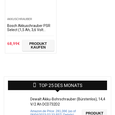
AKKUSCHRAUBER
Bosch Akkuschrauber PSR
Select (1,5 Ah, 3,6 Volt
System, im
Handwerkskoffer)
68,99
€
PRODUKT
KAUFEN
TOP 25 DES MONATS
Dewalt Akku-Bohrschrauber (Bürstenlos), 14,4
V/2 Ah DCD732D2
Amazon.de Price:
281,06
€
(as of
PRODUKT
06/04/2023 02:33 PST-
Details
)