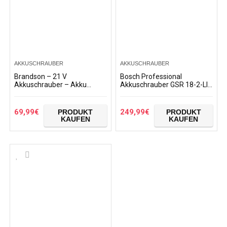
AKKUSCHRAUBER
AKKUSCHRAUBER
Brandson – 21 V
Bosch Professional
Akkuschrauber – Akku
Akkuschrauber GSR 18-2-LI
Bohrschrauber – 21 V
Plus (2x 2,0 Ah Akku, 18 Volt,
Lithium-Ionen Akku, 2
Schrauben-Ø max: 8 mm, in
Geschwindigkeitsstufen, 32
L-BOXX)
69,99
€
249,99
€
PRODUKT
PRODUKT
Nm Drehmoment…
KAUFEN
KAUFEN