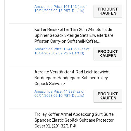
Amazon.de Price:
107,14
€
(as of
PRODUKT
10/04/2023 02:18 PST-
Details
)
KAUFEN
Koffer Reisekoffer 16in 20in 24in Softside
Spinner Gepäck 3-teilige Sets Erweiterbare
Pfosten Carry-on Softshell-Koffer…
Amazon.de Price:
1.241,29
€
(as of
PRODUKT
10/04/2023 02:32 PST-
Details
)
KAUFEN
Aerolite Verstärkter 4-Rad Leichtgewicht
Bordgepäck Handgepäck Kabinentrolley
Gepäck Schwarz
Amazon.de Price:
44,99
€
(as of
PRODUKT
09/04/2023 02:10 PST-
Details
)
KAUFEN
Trolley Koffer Ärmel Abdeckung Gurt Gürtel,
Spandex Elastic Gepäck Suitcase Protector
Cover XL (29″-32″), F #