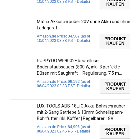
10/04/2023 03:38 PST-
Details
)
KAUFEN
Matrix Akkuschrauber 20V ohne Akku und ohne
Ladegerät
Amazon.de Price:
34,50
€
(as of
PRODUKT
10/04/2023 03:38 PST-
Details
)
KAUFEN
PUPPYOO WP9002F beutelloser
Bodenstaubsauger (800 W, inkl. 3 perfekte
Düsen mit Saugkraft – Regulierung, 7,5 m…
Amazon.de Price:
69,19
€
(as of
PRODUKT
06/04/2023 02:33 PST-
Details
)
KAUFEN
LUX-TOOLS ABS-18Li C Akku-Bohrschrauber
mit 2-Gang Getriebe & 13mm Schnellspann-
Bohrfutter inkl. Koffer | Regelbarer 18V…
Amazon.de Price:
84,99
€
(as of
PRODUKT
08/04/2023 02:46 PST-
Details
)
KAUFEN