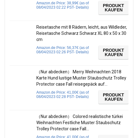
Amazon.de Price:
38,99
€
(as of
PRODUKT
08/04/2023 02:22 PST-
Details
)
KAUFEN
Reisetasche mit 8 Rädern, leicht, aus Wildleder,
Reisetasche Schwarz Schwarz XL 80 x 50 x 30
cm
Amazon.de Price:
56,37
€
(as of
PRODUKT
08/04/2023 02:26 PST-
Details
)
KAUFEN
（Nur abdecken） Merry Weihnachten 2018
Karte Hund lustige Muster Staubschutz Trolley
Protector case Fall reisegepäck auf…
Amazon.de Price:
41,00
€
(as of
PRODUKT
08/04/2023 02:28 PST-
Details
)
KAUFEN
（Nur abdecken） Colored realistische türkei
Weihnachten Festliche Muster Staubschutz
Trolley Protector case Fall…
Amazon.de Price:
41,00
€
(as of