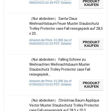
PRODUKT
09/04/2023 02:39 PST-
Details
)
KAUFEN
（Nur abdecken） Santa Claus
Weihnachtsbaum Feuer Muster Staubschutz
Trolley Protector case Fall reisegepäck auf 28,5
x 20…
Amazon.de Price:
41,00
€
(as of
PRODUKT
05/04/2023 01:53 PST-
Details
)
KAUFEN
（Nur abdecken） Falling Schnee zu
Weihnachten Weihnachtsbaum Muster
Staubschutz Trolley Protector case Fall
reisegepäck…
Amazon.de Price:
41,00
€
(as of
PRODUKT
07/04/2023 03:02 PST-
Details
)
KAUFEN
（Nur abdecken） Christmas Baum Applique
Vector Muster Staubschutz Trolley Protector
case Fall reisegepäck auf 28,5 x 20,5…