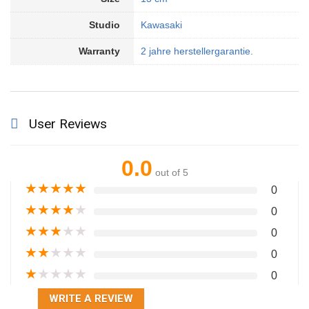
Studio
Kawasaki
Warranty
2 jahre herstellergarantie.
User Reviews
0.0
out of 5
★
★
★
★
★
0
★
★
★
★
★
0
★
★
★
★
★
0
★
★
★
★
★
0
★
★
★
★
★
0
WRITE A REVIEW