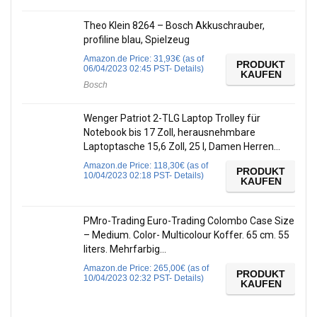
Theo Klein 8264 – Bosch Akkuschrauber,
profiline blau, Spielzeug
Amazon.de Price:
31,93
€
(as of
PRODUKT
06/04/2023 02:45 PST-
Details
)
KAUFEN
Bosch
Wenger Patriot 2-TLG Laptop Trolley für
Notebook bis 17 Zoll, herausnehmbare
Laptoptasche 15,6 Zoll, 25 l, Damen Herren…
Amazon.de Price:
118,30
€
(as of
PRODUKT
10/04/2023 02:18 PST-
Details
)
KAUFEN
PMro-Trading Euro-Trading Colombo Case Size
– Medium. Color- Multicolour Koffer. 65 cm. 55
liters. Mehrfarbig…
Amazon.de Price:
265,00
€
(as of
PRODUKT
10/04/2023 02:32 PST-
Details
)
KAUFEN