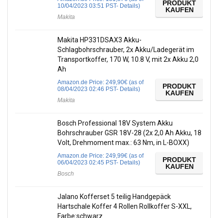
PRODUKT
10/04/2023 03:51 PST-
Details
)
KAUFEN
Makita
Makita HP331DSAX3 Akku-
Schlagbohrschrauber, 2x Akku/Ladegerät im
Transportkoffer, 170 W, 10.8 V, mit 2x Akku 2,0
Ah
Amazon.de Price:
249,90
€
(as of
PRODUKT
08/04/2023 02:46 PST-
Details
)
KAUFEN
Makita
Bosch Professional 18V System Akku
Bohrschrauber GSR 18V-28 (2x 2,0 Ah Akku, 18
Volt, Drehmoment max.: 63 Nm, in L-BOXX)
Amazon.de Price:
249,99
€
(as of
PRODUKT
06/04/2023 02:45 PST-
Details
)
KAUFEN
Bosch
Jalano Kofferset 5 teilig Handgepäck
Hartschale Koffer 4 Rollen Rollkoffer S-XXL,
Farbe:schwarz