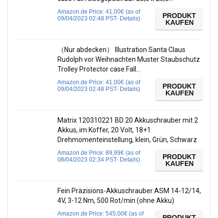
Amazon.de Price:
41,00
€
(as of
PRODUKT
09/04/2023 02:48 PST-
Details
)
KAUFEN
（Nur abdecken） Illustration Santa Claus
Rudolph vor Weihnachten Muster Staubschutz
Trolley Protector case Fall…
Amazon.de Price:
41,00
€
(as of
PRODUKT
09/04/2023 02:48 PST-
Details
)
KAUFEN
Matrix 120310221 BD 20 Akkuschrauber mit 2
Akkus, im Koffer, 20 Volt, 18+1
Drehmomenteinstellung, klein, Grün, Schwarz
Amazon.de Price:
89,99
€
(as of
PRODUKT
08/04/2023 02:34 PST-
Details
)
KAUFEN
Fein Präzisions-Akkuschrauber ASM 14-12/14,
4V, 3-12 Nm, 500 Rot/min (ohne Akku)
Amazon.de Price:
545,00
€
(as of
PRODUKT