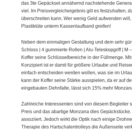
das 3te Gepäckset annähernd nachstehende Generatio
viel. Im Preisvergleichergebnis gilt es festzuhalten, 
überschreiten kann. Wer wenig Geld aufwenden will, 
Plastiktüte unterm Kassenlaufband greifen!
Neben dem einmaligen Gestaltung und dem sehr günst
Schloss | 4 gummierte Rollen | Alu-Teleskopgriff | M 
Koffer seine Schlüsselbereiche in der Füllmenge. Mi
Konzipiert ist er damit für größere Urlaube und Reisen
einfach entscheiden werden wollen, was sie im Urlau
kann der Koffer seine Stärke ausspielen, da er auf 
eingebauten Dehnfalte, lässt sich 15% mehr Monzana
Zahlreiche Interessenten sind von diesem Begleiter se
Preis und das abartige Monzana dies Gepäckstücke. 
assoziiert. Jedoch wirkt die Optik nach einige Droh
Therapie des Hartschalentrolleys die Außenseite ver