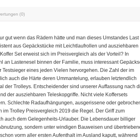
ertungen (0)
 nur gut wenn das Rädern hätte und man dieses Umstandes Last
existent aus Gepäckstücke mit Leichtlaufrollen und ausziehbaren
fer Set erweist sich im Preisvergleich als der Vorteil? In
hl an Lastenesel binnen der Familie, muss interessant Gepäcks
r Testsieger eines jeden Vielen hervorgehen. Die Zahl der im
lich auch die Härte deren Ummantelung, erlauben letztendlich
l der Trolleys. Entscheidender sind unserer Auffassung nach d
 der ausziehbaren Teleskopgriffe. Nicht viele Koffersets
tern. Schlechte Radaufhängungen, ausgerissene oder gebroche
 im Trolley Preisvergleich 2019 die Regel. Der Griff zum
ch auch dem Gelegenheits-Urlauber. Die Lebensdauer billiger
 Abnutzung, sondern unter windigen Bauweisen und übertrieben
 schon vorm aller ersten Aufenthalt im Ausland kaputt, während