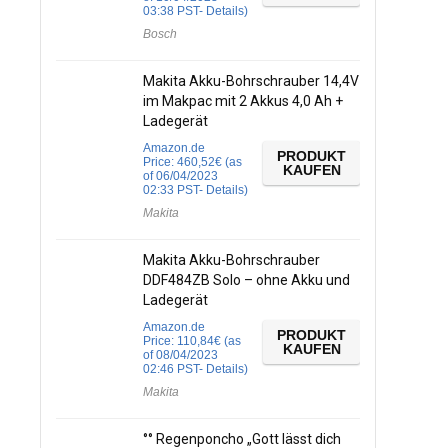
03:38 PST-
Details
)
Bosch
Makita Akku-Bohrschrauber 14,4V
im Makpac mit 2 Akkus 4,0 Ah +
Ladegerät
Amazon.de
PRODUKT
Price:
460,52
€
(as
KAUFEN
of 06/04/2023
02:33 PST-
Details
)
Makita
Makita Akku-Bohrschrauber
DDF484ZB Solo – ohne Akku und
Ladegerät
Amazon.de
PRODUKT
Price:
110,84
€
(as
KAUFEN
of 08/04/2023
02:46 PST-
Details
)
Makita
°° Regenponcho „Gott lässt dich