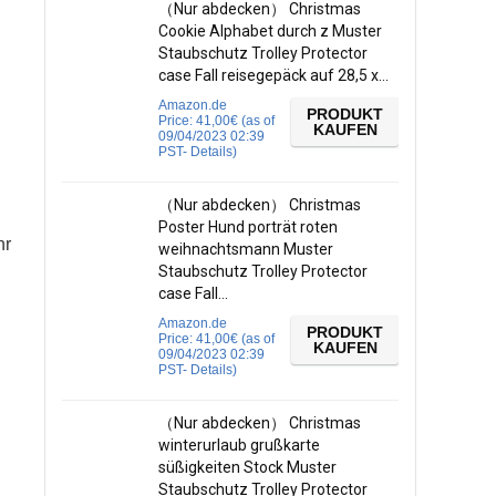
（Nur abdecken） Christmas
Cookie Alphabet durch z Muster
Staubschutz Trolley Protector
case Fall reisegepäck auf 28,5 x…
Amazon.de
PRODUKT
Price:
41,00
€
(as of
KAUFEN
09/04/2023 02:39
PST-
Details
)
（Nur abdecken） Christmas
Poster Hund porträt roten
hr
weihnachtsmann Muster
Staubschutz Trolley Protector
case Fall…
Amazon.de
PRODUKT
Price:
41,00
€
(as of
KAUFEN
09/04/2023 02:39
PST-
Details
)
d
（Nur abdecken） Christmas
winterurlaub grußkarte
süßigkeiten Stock Muster
Staubschutz Trolley Protector