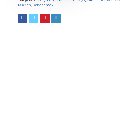
Categories:
Kategorien
,
Koffer and Trolleys
,
Koffer, Rucksäcke and
Taschen
,
Reisegepäck