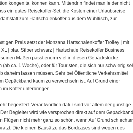
n kongenital können kann. Mittendrin findet man leider nicht
dass ein gutes Reisekoffer-Set, die Kosten einer Urlaubsreise
darf statt zum Hartschalenkoffer aus dem Wühltisch, zur
igen Preis setzt der Monzana Hartschalenkoffer Trolley | mit
– XL | blau Silber schwarz | Hartschale Reisekoffer Business
t seinen Maßen passt enorm viel in diesen Gepäckstücke.
 (ab ca. 1 Woche), oder für Touristen, die sich nur schwierig se
b daheim lassen müssen. Sehr bei Öffentliche Verkehrsmittel
dem Gepäckband kaum zu verwechseln ist. Auf Grund einer
 im Koffer unterbringen.
hr begeistert. Verantwortlich dafür sind vor allem der günstige
Der Begleiter wird wie versprochen direkt auf dem Gepäckban
nen Flügen nicht mehr ganz so schön, wenn Auf Grund schlechter
kratzt. Die kleinen Bausätze das Bordcases sind wegen des