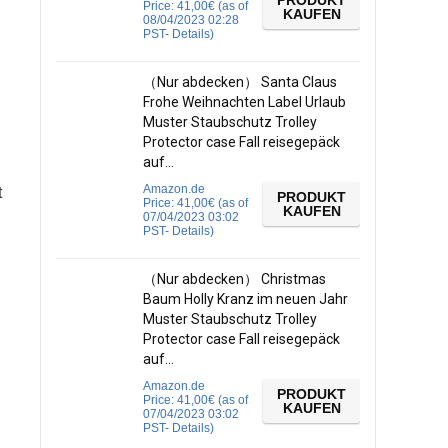
PRODUKT
Price:
41,00
€
(as of
KAUFEN
08/04/2023 02:28
PST-
Details
)
（Nur abdecken） Santa Claus
Frohe Weihnachten Label Urlaub
Muster Staubschutz Trolley
Protector case Fall reisegepäck
auf…
Amazon.de
t
PRODUKT
Price:
41,00
€
(as of
KAUFEN
07/04/2023 03:02
PST-
Details
)
（Nur abdecken） Christmas
Baum Holly Kranz im neuen Jahr
Muster Staubschutz Trolley
Protector case Fall reisegepäck
auf…
Amazon.de
PRODUKT
Price:
41,00
€
(as of
KAUFEN
07/04/2023 03:02
PST-
Details
)