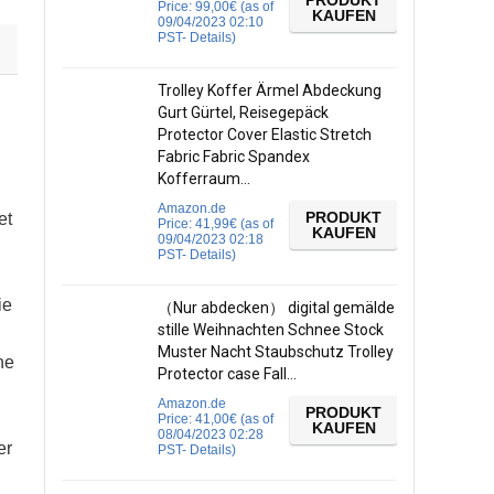
PRODUKT
Price:
99,00
€
(as of
KAUFEN
09/04/2023 02:10
PST-
Details
)
Trolley Koffer Ärmel Abdeckung
Gurt Gürtel, Reisegepäck
Protector Cover Elastic Stretch
Fabric Fabric Spandex
Kofferraum…
Amazon.de
PRODUKT
et
Price:
41,99
€
(as of
KAUFEN
09/04/2023 02:18
PST-
Details
)
ie
（Nur abdecken） digital gemälde
stille Weihnachten Schnee Stock
Muster Nacht Staubschutz Trolley
ne
Protector case Fall…
Amazon.de
PRODUKT
Price:
41,00
€
(as of
KAUFEN
08/04/2023 02:28
er
PST-
Details
)