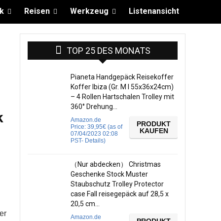
k
Reisen
Werkzeug
Listenansicht
TOP 25 DES MONATS
Pianeta Handgepäck Reisekoffer
Koffer Ibiza (Gr. M I 55x36x24cm)
– 4 Rollen Hartschalen Trolley mit
360° Drehung…
k
Amazon.de
PRODUKT
Price:
39,95
€
(as of
KAUFEN
07/04/2023 02:08
PST-
Details
)
（Nur abdecken） Christmas
Geschenke Stock Muster
Staubschutz Trolley Protector
case Fall reisegepäck auf 28,5 x
20,5 cm…
er
Amazon.de