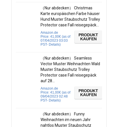
（Nur abdecken） Christmas
Karte europäischen Farbe häuser
Hund Muster Staubschutz Trolley
Protector case Fall reisegepäck…
Amazon.de
PRODUKT
Price:
41,00
€
(as of
KAUFEN
07/04/2023 03:03
PST-
Details
)
（Nur abdecken） Seamless
Vector Muster Weihnachten Wald
Muster Staubschutz Trolley
Protector case Fall reisegepäck
auf 28…
Amazon.de
PRODUKT
Price:
41,00
€
(as of
KAUFEN
09/04/2023 02:48
PST-
Details
)
（Nur abdecken） Funny
Weihnachten im neuen Jahr
nahtlos Muster Staubschutz