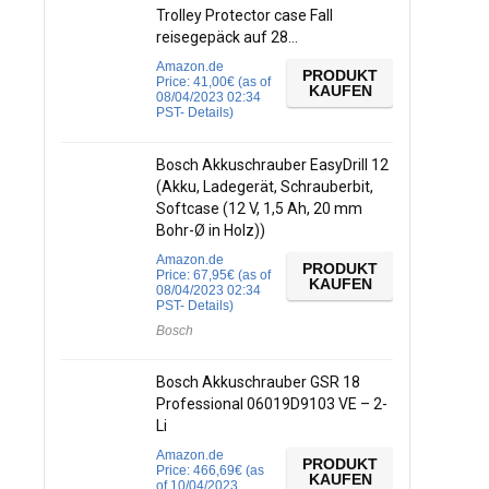
Trolley Protector case Fall
reisegepäck auf 28…
Amazon.de
PRODUKT
Price:
41,00
€
(as of
KAUFEN
08/04/2023 02:34
PST-
Details
)
Bosch Akkuschrauber EasyDrill 12
(Akku, Ladegerät, Schrauberbit,
Softcase (12 V, 1,5 Ah, 20 mm
Bohr-Ø in Holz))
Amazon.de
PRODUKT
Price:
67,95
€
(as of
KAUFEN
08/04/2023 02:34
PST-
Details
)
Bosch
Bosch Akkuschrauber GSR 18
Professional 06019D9103 VE – 2-
Li
Amazon.de
PRODUKT
Price:
466,69
€
(as
KAUFEN
of 10/04/2023