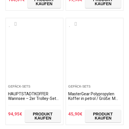
KAUFEN
KAUFEN
GEPÄCK-SETS
GEPÄCK-SETS
HAUPTSTADTKOFFER
MasterGear Polypropylen
Wannsee – 2er Trolley-Set
Koffer in petrol / Größe: M
Rollkoffer Reisekoffer, TSA,
(64 x 45 x 26,5 cm / 74 Liter)
S und L Koffer-Set, 77 cm,
/ Trolley mit 4 Rollen (360
132 L, Champagner
Grad…
94,95
€
45,90
€
PRODUKT
PRODUKT
KAUFEN
KAUFEN