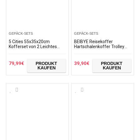
GEPÄCK-SETS
GEPÄCK-SETS
5 Cities 55x35x20cm
BEIBYE Reisekoffer
Kofferset von 2 Leichtes
Hartschalenkoffer Trolley
Handgepäck Trolley-Tasche
Schloss
mit 2 Rollen – Gepäck
Kombinationsschloss
Genehmigt für Ryanair…
Polycarbonat Set XL-L-M-
79,99
€
39,90
€
PRODUKT
PRODUKT
Beautycase Koffer
KAUFEN
KAUFEN