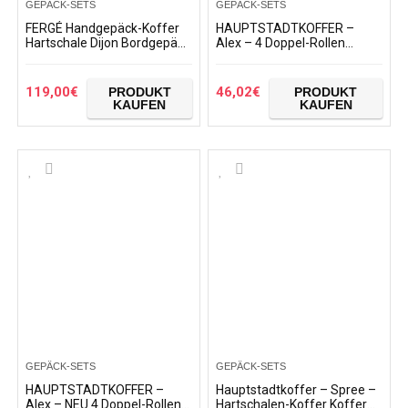
GEPÄCK-SETS
GEPÄCK-SETS
FERGÉ Handgepäck-Koffer
HAUPTSTADTKOFFER –
Hartschale Dijon Bordgepäck
Alex – 4 Doppel-Rollen
Rollkoffer 55 cm
Handgepäck Hartschalen-
Reisekoffer Kabinen-Trolley
Koffer Trolley Rollkoffer
4 Rollen 100% ABS grau
Reisekoffer
119,00
€
46,02
€
PRODUKT
PRODUKT
KAUFEN
KAUFEN
GEPÄCK-SETS
GEPÄCK-SETS
HAUPTSTADTKOFFER –
Hauptstadtkoffer – Spree –
Alex – NEU 4 Doppel-Rollen
Hartschalen-Koffer Koffer