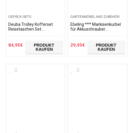
GEPÄCK-SETS
GARTENMÖBEL AND ZUBEHÖR
Deuba Trolley Kofferset
Ebeling *** Markisenkurbel
Reisetaschen Set
für Akkuschrauber
Kulturbeutel Netzfach Rollen
***elektrisch
Teleskopgriff Koffer
elektromechanisch Markise
Reisetasche mit Rollen…
84,95
€
29,95
€
PRODUKT
PRODUKT
KAUFEN
KAUFEN