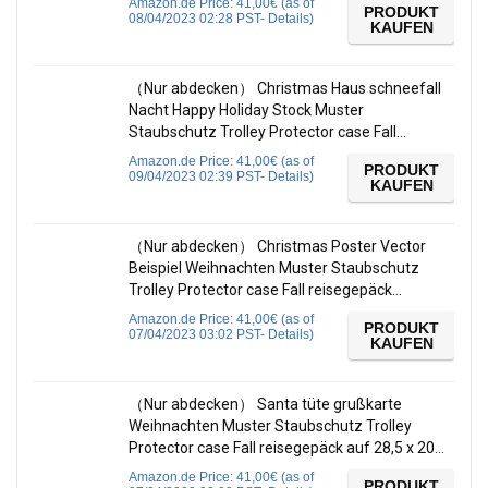
Amazon.de Price:
41,00
€
(as of
PRODUKT
08/04/2023 02:28 PST-
Details
)
KAUFEN
（Nur abdecken） Christmas Haus schneefall
Nacht Happy Holiday Stock Muster
Staubschutz Trolley Protector case Fall…
Amazon.de Price:
41,00
€
(as of
PRODUKT
09/04/2023 02:39 PST-
Details
)
KAUFEN
（Nur abdecken） Christmas Poster Vector
Beispiel Weihnachten Muster Staubschutz
Trolley Protector case Fall reisegepäck…
Amazon.de Price:
41,00
€
(as of
PRODUKT
07/04/2023 03:02 PST-
Details
)
KAUFEN
（Nur abdecken） Santa tüte grußkarte
Weihnachten Muster Staubschutz Trolley
Protector case Fall reisegepäck auf 28,5 x 20…
Amazon.de Price:
41,00
€
(as of
PRODUKT