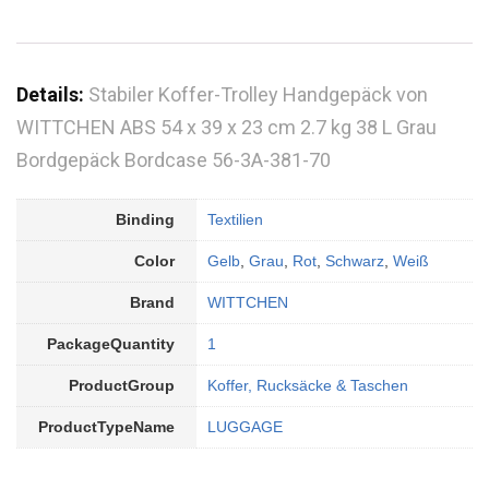
Details:
Stabiler Koffer-Trolley Handgepäck von
WITTCHEN ABS 54 x 39 x 23 cm 2.7 kg 38 L Grau
Bordgepäck Bordcase 56-3A-381-70
Binding
Textilien
Color
Gelb
,
Grau
,
Rot
,
Schwarz
,
Weiß
Brand
WITTCHEN
PackageQuantity
1
ProductGroup
Koffer, Rucksäcke & Taschen
ProductTypeName
LUGGAGE