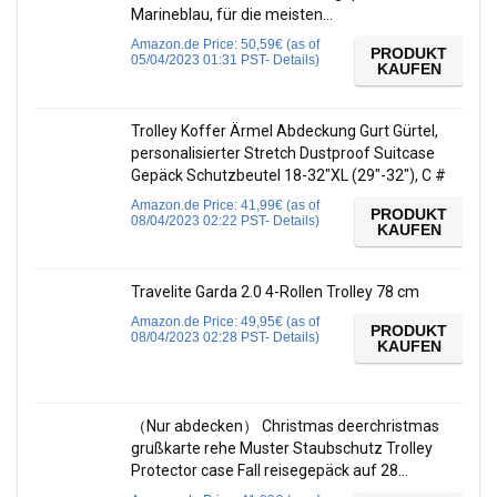
Marineblau, für die meisten…
Amazon.de Price:
50,59
€
(as of
PRODUKT
05/04/2023 01:31 PST-
Details
)
KAUFEN
Trolley Koffer Ärmel Abdeckung Gurt Gürtel,
personalisierter Stretch Dustproof Suitcase
Gepäck Schutzbeutel 18-32″XL (29″-32″), C #
Amazon.de Price:
41,99
€
(as of
PRODUKT
08/04/2023 02:22 PST-
Details
)
KAUFEN
Travelite Garda 2.0 4-Rollen Trolley 78 cm
Amazon.de Price:
49,95
€
(as of
PRODUKT
08/04/2023 02:28 PST-
Details
)
KAUFEN
（Nur abdecken） Christmas deerchristmas
grußkarte rehe Muster Staubschutz Trolley
Protector case Fall reisegepäck auf 28…