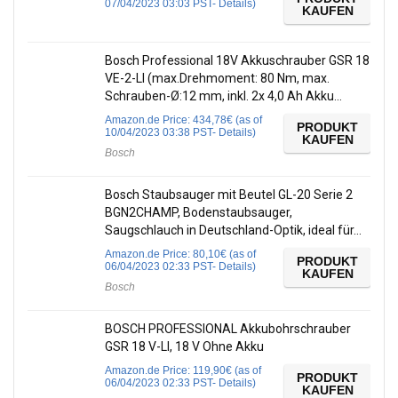
07/04/2023 03:03 PST-
Details
)
KAUFEN
Bosch Professional 18V Akkuschrauber GSR 18
VE-2-LI (max.Drehmoment: 80 Nm, max.
Schrauben-Ø:12 mm, inkl. 2x 4,0 Ah Akku…
Amazon.de Price:
434,78
€
(as of
PRODUKT
10/04/2023 03:38 PST-
Details
)
KAUFEN
Bosch
Bosch Staubsauger mit Beutel GL-20 Serie 2
BGN2CHAMP, Bodenstaubsauger,
Saugschlauch in Deutschland-Optik, ideal für…
Amazon.de Price:
80,10
€
(as of
PRODUKT
06/04/2023 02:33 PST-
Details
)
KAUFEN
Bosch
BOSCH PROFESSIONAL Akkubohrschrauber
GSR 18 V-LI, 18 V Ohne Akku
Amazon.de Price:
119,90
€
(as of
PRODUKT
06/04/2023 02:33 PST-
Details
)
KAUFEN