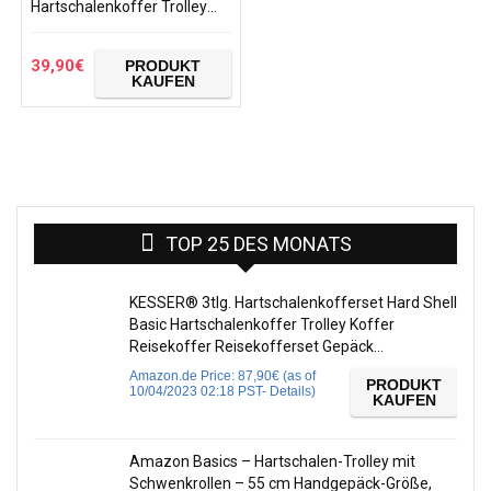
Hartschalenkoffer Trolley
Schloss
Kombinationsschloss
Polycarbonat Set XL-L-M-
39,90
€
PRODUKT
Beautycase Koffer
KAUFEN
TOP 25 DES MONATS
KESSER® 3tlg. Hartschalenkofferset Hard Shell
Basic Hartschalenkoffer Trolley Koffer
Reisekoffer Reisekofferset Gepäck…
Amazon.de Price:
87,90
€
(as of
PRODUKT
10/04/2023 02:18 PST-
Details
)
KAUFEN
Amazon Basics – Hartschalen-Trolley mit
Schwenkrollen – 55 cm Handgepäck-Größe,