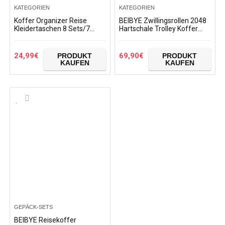
KATEGORIEN
KATEGORIEN
Koffer Organizer Reise
BEIBYE Zwillingsrollen 2048
Kleidertaschen 8 Sets/7
Hartschale Trolley Koffer
Farben Travel Gep?ck
Reisekoffer Taschen Gepäck
Organisatoren enthalten
in M-L-XL-Set (Blau, M)
wasserdichte Schuh…
24,99
€
69,90
€
PRODUKT
PRODUKT
KAUFEN
KAUFEN
GEPÄCK-SETS
BEIBYE Reisekoffer