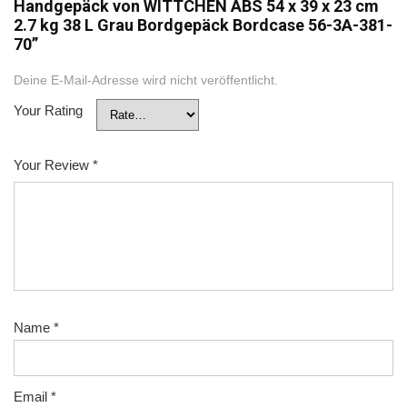
Handgepäck von WITTCHEN ABS 54 x 39 x 23 cm
2.7 kg 38 L Grau Bordgepäck Bordcase 56-3A-381-
70”
Deine E-Mail-Adresse wird nicht veröffentlicht.
Your Rating
Your Review
*
Name
*
Email
*