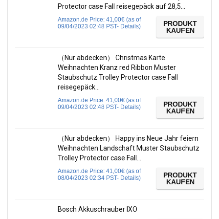
Protector case Fall reisegepäck auf 28,5…
Amazon.de Price:
41,00
€
(as of
PRODUKT
09/04/2023 02:48 PST-
Details
)
KAUFEN
（Nur abdecken） Christmas Karte
Weihnachten Kranz red Ribbon Muster
Staubschutz Trolley Protector case Fall
reisegepäck…
Amazon.de Price:
41,00
€
(as of
PRODUKT
09/04/2023 02:48 PST-
Details
)
KAUFEN
（Nur abdecken） Happy ins Neue Jahr feiern
Weihnachten Landschaft Muster Staubschutz
Trolley Protector case Fall…
Amazon.de Price:
41,00
€
(as of
PRODUKT
08/04/2023 02:34 PST-
Details
)
KAUFEN
Bosch Akkuschrauber IXO