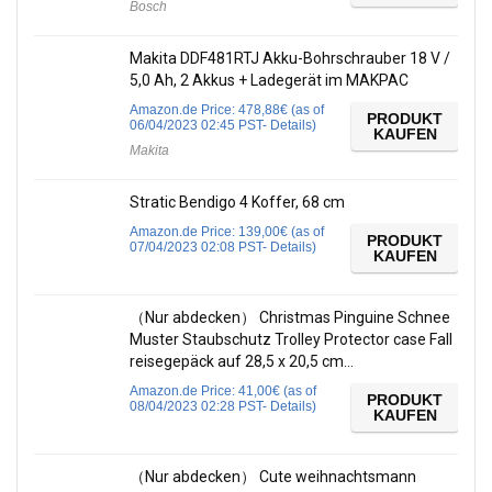
Bosch
Makita DDF481RTJ Akku-Bohrschrauber 18 V /
5,0 Ah, 2 Akkus + Ladegerät im MAKPAC
Amazon.de Price:
478,88
€
(as of
PRODUKT
06/04/2023 02:45 PST-
Details
)
KAUFEN
Makita
Stratic Bendigo 4 Koffer, 68 cm
Amazon.de Price:
139,00
€
(as of
PRODUKT
07/04/2023 02:08 PST-
Details
)
KAUFEN
（Nur abdecken） Christmas Pinguine Schnee
Muster Staubschutz Trolley Protector case Fall
reisegepäck auf 28,5 x 20,5 cm…
Amazon.de Price:
41,00
€
(as of
PRODUKT
08/04/2023 02:28 PST-
Details
)
KAUFEN
（Nur abdecken） Cute weihnachtsmann