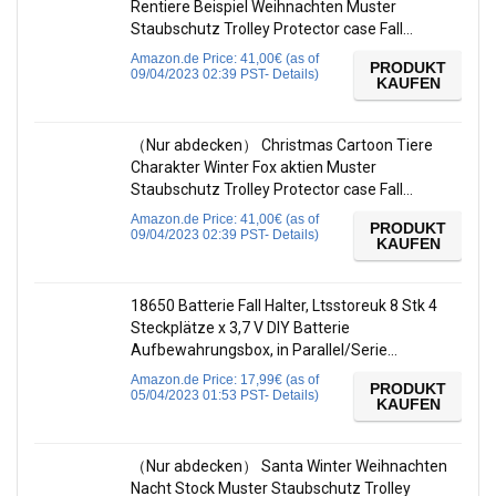
Rentiere Beispiel Weihnachten Muster
Staubschutz Trolley Protector case Fall…
Amazon.de Price:
41,00
€
(as of
PRODUKT
09/04/2023 02:39 PST-
Details
)
KAUFEN
（Nur abdecken） Christmas Cartoon Tiere
Charakter Winter Fox aktien Muster
Staubschutz Trolley Protector case Fall…
Amazon.de Price:
41,00
€
(as of
PRODUKT
09/04/2023 02:39 PST-
Details
)
KAUFEN
18650 Batterie Fall Halter, Ltsstoreuk 8 Stk 4
Steckplätze x 3,7 V DIY Batterie
Aufbewahrungsbox, in Parallel/Serie…
Amazon.de Price:
17,99
€
(as of
PRODUKT
05/04/2023 01:53 PST-
Details
)
KAUFEN
（Nur abdecken） Santa Winter Weihnachten
Nacht Stock Muster Staubschutz Trolley