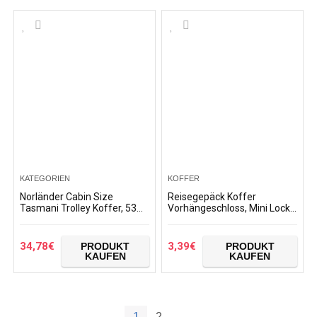
KATEGORIEN
KOFFER
Norländer Cabin Size
Reisegepäck Koffer
Tasmani Trolley Koffer, 53
Vorhängeschloss, Mini Lock
cm, 32 L, Red
Kunststoff Beschichtete
Messing Vorhängeschloss
für Schule Gym Locker…
34,78
€
3,39
€
PRODUKT
PRODUKT
KAUFEN
KAUFEN
1
2
→