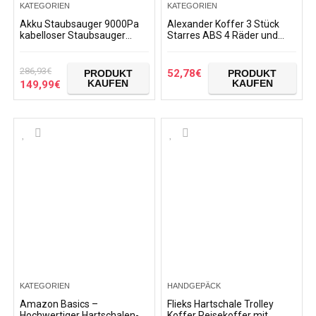
KATEGORIEN
KATEGORIEN
Akku Staubsauger 9000Pa
Alexander Koffer 3 Stück
kabelloser Staubsauger
Starres ABS 4 Räder und
SUMGOTT Multifunktional
Schloss Leichte Struktur
Wandhalterung kabelloser
Komfortabler Teleskopgriff
Handstaubsauger…
Griff…
286,93
€
52,78
€
PRODUKT
PRODUKT
KAUFEN
KAUFEN
149,99
€
KATEGORIEN
HANDGEPÄCK
Amazon Basics –
Flieks Hartschale Trolley
Hochwertiger Hartschalen-
Koffer Reisekoffer mit