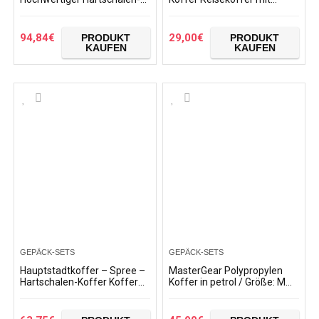
Trolley mit Schwenkrollen
Zahlenschloss Handgepäck
und eingebautem TSA-
mit 4 Rollen, XL-L-M (XL,
Schloss – 55 cm,
Champagner)
94,84
€
29,00
€
PRODUKT
PRODUKT
Handgepäck…
KAUFEN
KAUFEN
GEPÄCK-SETS
GEPÄCK-SETS
Hauptstadtkoffer – Spree –
MasterGear Polypropylen
Hartschalen-Koffer Koffer
Koffer in petrol / Größe: M
Trolley Rollkoffer
(64 x 45 x 26,5 cm / 74 Liter)
Reisekoffer Erweiterbar, 4
/ Trolley mit 4 Rollen (360
Rollen
Grad…