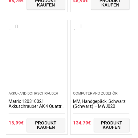
63,75
€
45,90
€
PRODUKT
PRODUKT
KAUFEN
KAUFEN
AKKU- AND BOHRSCHRAUBER
COMPUTER AND ZUBEHÖR
Matrix 120310021
MM, Handgepäck, Schwarz
Akkuschrauber AK 4 Quattro
(Schwarz) – MWJ020
mit 4 Aufsätzen in Tasche,
Zubehör und Bits, 6 W, 4 V,
Rot
15,99
€
134,79
€
PRODUKT
PRODUKT
KAUFEN
KAUFEN