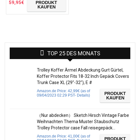
59,95
€
PRODUKT
KAUFEN
TOP 25 DES MONATS
Trolley Koffer Ärmel Abdeckung Gurt Gürtel,
Koffer Protector Fits 18-32 Inch Gepäck Covers
Trunk Case XL (29″-32″), E #
Amazon.de Price:
42,99
€
(as of
PRODUKT
09/04/2023 02:29 PST-
Details
)
KAUFEN
（Nur abdecken） Sketch Hirsch Vintage Farbe
Weihnachten Thema Muster Staubschutz
Trolley Protector case Fall reisegepäck…
Amazon.de Price:
41,00
€
(as of
PRODUKT