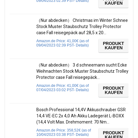
09/04/2023 02:39 PST-
Details
)
KAUFEN
（Nur abdecken） Christmas im Winter Schnee
Stock Muster Staubschutz Trolley Protector
case Fall reisegepäck auf 28,5 x 20…
Amazon.de Price:
41,00
€
(as of
PRODUKT
09/04/2023 02:39 PST-
Details
)
KAUFEN
（Nur abdecken） 3 d schneemann sucht Ecke
Weihnachten Stock Muster Staubschutz Trolley
Protector case Fall reisegepäck…
Amazon.de Price:
41,00
€
(as of
PRODUKT
07/04/2023 03:02 PST-
Details
)
KAUFEN
Bosch Professional 14,4V Akkuschrauber GSR
14,4 VE-EC 2x 4,0 Ah Akku Ladegerät L-BOXX
(14,4 Volt Max. Drehmoment: 70 Nm…
Amazon.de Price:
358,52
€
(as of
PRODUKT
10/04/2023 03:38 PST-
Details
)
KAUFEN