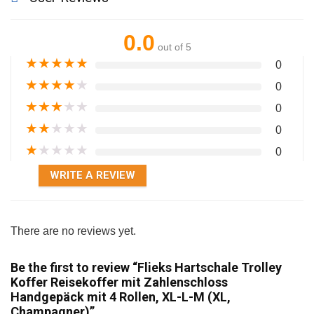
0.0
out of 5
★
★
★
★
★
0
★
★
★
★
★
0
★
★
★
★
★
0
★
★
★
★
★
0
★
★
★
★
★
0
WRITE A REVIEW
There are no reviews yet.
Be the first to review “Flieks Hartschale Trolley
Koffer Reisekoffer mit Zahlenschloss
Handgepäck mit 4 Rollen, XL-L-M (XL,
Champagner)”