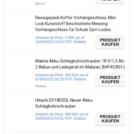
Bosch
Reisegepäck Koffer Vorhängeschloss, Mini
Lock Kunststoff Beschichtete Messing
Vorhängeschloss für Schule Gym Locker…
Amazon.de Price:
3,39
€
(as of
PRODUKT
10/04/2023 03:41 PST-
Details
)
KAUFEN
Makita Akku-Schlagbohrschrauber 18 V/1,5 Ah,
2 Akkus und Ladegerät im Makpac, BHP453RYJ
Amazon.de Price:
260,61
€
(as of
PRODUKT
07/04/2023 03:33 PST-
Details
)
KAUFEN
Makita
Hitachi DV18DSDL Neuer Akku-
Schlagbohrschrauber
Amazon.de Price:
890,60
€
(as of
PRODUKT
10/04/2023 03:51 PST-
Details
)
KAUFEN