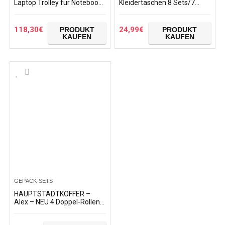
Laptop Trolley für Notebook
Kleidertaschen 8 Sets/7
bis 17 Zoll, herausnehmbare
Farben Travel Gep?ck
Laptoptasche 15,6 Zoll, 25 l,
Organisatoren enthalten
Damen Herren…
wasserdichte Schuh…
118,30
€
24,99
€
PRODUKT
PRODUKT
KAUFEN
KAUFEN
GEPÄCK-SETS
HAUPTSTADTKOFFER –
Alex – NEU 4 Doppel-Rollen
Hartschalen-Koffer Trolley
Rollkoffer