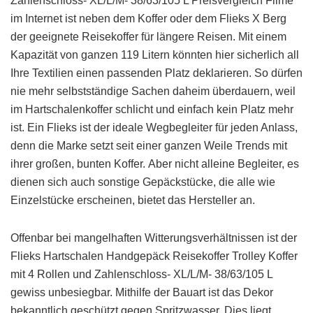
Zahlenschloss- XL/L/M- 38/63/105 L Preisvergleich Filme
im Internet ist neben dem Koffer oder dem Flieks X Berg
der geeignete Reisekoffer für längere Reisen. Mit einem
Kapazität von ganzen 119 Litern könnten hier sicherlich all
Ihre Textilien einen passenden Platz deklarieren. So dürfen
nie mehr selbstständige Sachen daheim überdauern, weil
im Hartschalenkoffer schlicht und einfach kein Platz mehr
ist. Ein Flieks ist der ideale Wegbegleiter für jeden Anlass,
denn die Marke setzt seit einer ganzen Weile Trends mit
ihrer großen, bunten Koffer. Aber nicht alleine Begleiter, es
dienen sich auch sonstige Gepäckstücke, die alle wie
Einzelstücke erscheinen, bietet das Hersteller an.
Offenbar bei mangelhaften Witterungsverhältnissen ist der
Flieks Hartschalen Handgepäck Reisekoffer Trolley Koffer
mit 4 Rollen und Zahlenschloss- XL/L/M- 38/63/105 L
gewiss unbesiegbar. Mithilfe der Bauart ist das Dekor
bekanntlich geschützt gegen Spritzwasser. Dies liegt