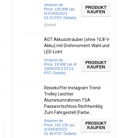
Amazon.de
PRODUKT
Price:
100,99
€
(as
KAUFEN
of 07/04/2023
03:33 PST-
Details
)
Einhell
AGT Akkuschrauber (ohne 10,8-V-
Akku) mit Drehmoment-Wahl und
LED-Licht
Amazon.de
PRODUKT
Price:
19,99
€
(as of
KAUFEN
10/04/2023 03:51
PST-
Details
)
Reisekoffer Instagram Trend
Trolley Leichter
Aluminiumrahmen TSA
Passwortschloss Rechtwinklig
Zum Fahrgestell (Farbe…
Amazon.de
PRODUKT
Price:
162,12
€
(as
KAUFEN
of 04/04/2023
01:48 PST-
Details
)