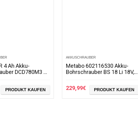
UBER
AKKUSCHRAUBER
R 4 Ah Akku-
Metabo 602116530 Akku-
rauber DCD780M3 –
Bohrschrauber BS 18 Li 18V,
er mit 2-Gang-
2x 2Ah Li-Ion Akkus, inklu.
lgetriebe & LED-
Ladegerät, im Koffer, max.
229,99
€
cht – Perfekt für…
PRODUKT KAUFEN
Drehmoment…
PRODUKT KAUFEN