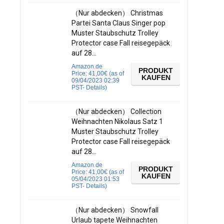
（Nur abdecken） Christmas
Partei Santa Claus Singer pop
Muster Staubschutz Trolley
Protector case Fall reisegepäck
auf 28…
Amazon.de
PRODUKT
Price:
41,00
€
(as of
KAUFEN
09/04/2023 02:39
PST-
Details
)
（Nur abdecken） Collection
Weihnachten Nikolaus Satz 1
Muster Staubschutz Trolley
Protector case Fall reisegepäck
auf 28…
Amazon.de
PRODUKT
Price:
41,00
€
(as of
KAUFEN
05/04/2023 01:53
PST-
Details
)
（Nur abdecken） Snowfall
Urlaub tapete Weihnachten