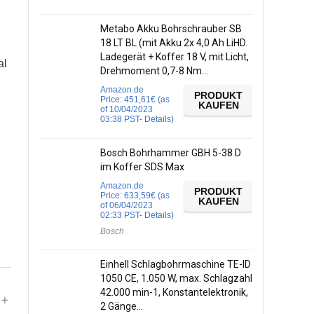
Metabo Akku Bohrschrauber SB
18 LT BL (mit Akku 2x 4,0 Ah LiHD.
Ladegerät + Koffer 18 V, mit Licht,
al
Drehmoment 0,7-8 Nm…
Amazon.de
PRODUKT
Price:
451,61
€
(as
KAUFEN
of 10/04/2023
03:38 PST-
Details
)
Bosch Bohrhammer GBH 5-38 D
im Koffer SDS Max
Amazon.de
PRODUKT
Price:
633,59
€
(as
KAUFEN
of 06/04/2023
02:33 PST-
Details
)
Bosch
Einhell Schlagbohrmaschine TE-ID
1050 CE, 1.050 W, max. Schlagzahl
42.000 min-1, Konstantelektronik,
 +
2 Gänge…