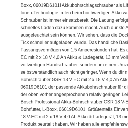
Boxx, 06019D6101I Akkubohrschlagschrauber als Lif
Ionen-Technologie treten beim hochwertigen Akku we
Schrauber ist immer einsatzbereit. Die Ladung erfo
schnelles Laden dazu kommen macht. Auch dunkle Ar
ausgeleuchtet sein können. Wir sehen, dass die Dock
Tick schneller aufgeladen wurde. Das handliche Basis
Fassungsvermögen von 1,5 Amperestunden hat. Es g
EC mit 2 x 18 V 4,0 Ah Akku & Ladegerät, 13 mm Voll
vollwertigen Handschrauber, sondern um einen Umzugs
selbstverständlich auch nicht geringer. Wenn du dir n
Bohrschrauber GSR 18 V-EC mit 2 x 18 V 4,0 Ah Akku 
06019D6101 der passende Akkubohrschrauber für dich
der oben vorher angesprochenen relativ geringen Le
Bosch Professional Akku-Bohrschrauber GSR 18 V-EC 
Bohrfutter, L-Boxx, 06019D6101. Größtenteils Einve
18 V-EC mit 2 x 18 V 4,0 Ah Akku & Ladegerät, 13 mm
Produkt beurteilt haben. Wir haben alle empfehlens