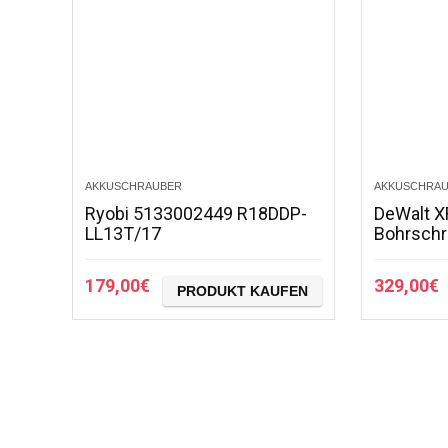
AKKUSCHRAUBER
AKKUSCHRA
Ryobi 5133002449 R18DDP-
DeWalt X
LL13T/17
Bohrsch
Akkubohr
Vollmetal
179,00
€
329,00
€
PRODUKT KAUFEN
Arbeitsli