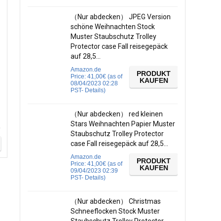
（Nur abdecken） JPEG Version
schöne Weihnachten Stock
Muster Staubschutz Trolley
Protector case Fall reisegepäck
auf 28,5…
Amazon.de
PRODUKT
Price:
41,00
€
(as of
KAUFEN
08/04/2023 02:28
PST-
Details
)
（Nur abdecken） red kleinen
Stars Weihnachten Papier Muster
Staubschutz Trolley Protector
case Fall reisegepäck auf 28,5…
Amazon.de
PRODUKT
Price:
41,00
€
(as of
KAUFEN
09/04/2023 02:39
PST-
Details
)
（Nur abdecken） Christmas
Schneeflocken Stock Muster