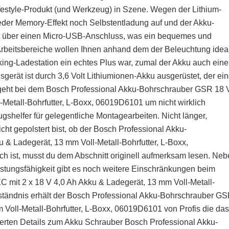
estyle-Produkt (und Werkzeug) in Szene. Wegen der Lithium-
der Memory-Effekt noch Selbstentladung auf und der Akku-
lgt über einen Micro-USB-Anschluss, was ein bequemes und
beitsbereiche wollen Ihnen anhand dem der Beleuchtung idea
ing-Ladestation ein echtes Plus war, zumal der Akku auch ein
gerät ist durch 3,6 Volt Lithiumionen-Akku ausgerüstet, der ei
eht bei dem Bosch Professional Akku-Bohrschrauber GSR 18 
-Metall-Bohrfutter, L-Boxx, 06019D6101 um nicht wirklich
helfer für gelegentliche Montagearbeiten. Nicht länger,
icht gepolstert bist, ob der Bosch Professional Akku-
& Ladegerät, 13 mm Voll-Metall-Bohrfutter, L-Boxx,
 ist, musst du dem Abschnitt originell aufmerksam lesen. Ne
istungsfähigkeit gibt es noch weitere Einschränkungen beim
mit 2 x 18 V 4,0 Ah Akku & Ladegerät, 13 mm Voll-Metall-
rständnis erhält der Bosch Professional Akku-Bohrschrauber G
 Voll-Metall-Bohrfutter, L-Boxx, 06019D6101 von Profis die das
werten Details zum Akku Schrauber Bosch Professional Akku-