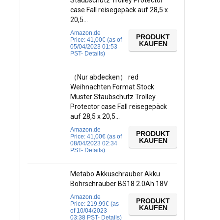
Staubschutz Trolley Protector
case Fall reisegepäck auf 28,5 x
20,5…
Amazon.de
PRODUKT
Price:
41,00
€
(as of
KAUFEN
05/04/2023 01:53
PST-
Details
)
（Nur abdecken） red
Weihnachten Format Stock
Muster Staubschutz Trolley
Protector case Fall reisegepäck
auf 28,5 x 20,5…
Amazon.de
PRODUKT
Price:
41,00
€
(as of
KAUFEN
08/04/2023 02:34
PST-
Details
)
Metabo Akkuschrauber Akku
Bohrschrauber BS18 2.0Ah 18V
Amazon.de
PRODUKT
Price:
219,99
€
(as
KAUFEN
of 10/04/2023
03:38 PST-
Details
)