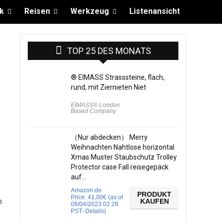
k
Reisen
Werkzeug
Listenansicht
TOP 25 DES MONATS
® EIMASS Strasssteine, flach,
rund, mit Ziernieten Niet
EIMASS® London
Based Company
（Nur abdecken） Merry
Weihnachten Nahtlose horizontal
Xmas Muster Staubschutz Trolley
Protector case Fall reisegepäck
auf…
Amazon.de
PRODUKT
Price:
41,00
€
(as of
h
KAUFEN
08/04/2023 02:28
PST-
Details
)