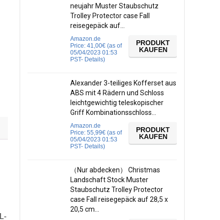
neujahr Muster Staubschutz
Trolley Protector case Fall
reisegepäck auf…
Amazon.de
PRODUKT
Price:
41,00
€
(as of
KAUFEN
05/04/2023 01:53
PST-
Details
)
Alexander 3-teiliges Kofferset aus
ABS mit 4 Rädern und Schloss
leichtgewichtig teleskopischer
Griff Kombinationsschloss…
Amazon.de
PRODUKT
Price:
55,99
€
(as of
KAUFEN
05/04/2023 01:53
PST-
Details
)
（Nur abdecken） Christmas
Landschaft Stock Muster
Staubschutz Trolley Protector
case Fall reisegepäck auf 28,5 x
20,5 cm…
L-