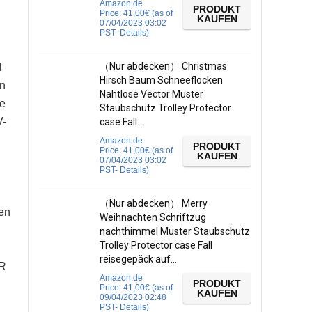
Amazon.de
PRODUKT
Price:
41,00
€
(as of
KAUFEN
07/04/2023 03:02
PST-
Details
)
（Nur abdecken） Christmas
l
Hirsch Baum Schneeflocken
en
Nahtlose Vector Muster
ne
Staubschutz Trolley Protector
V-
case Fall…
Amazon.de
PRODUKT
Price:
41,00
€
(as of
KAUFEN
07/04/2023 03:02
PST-
Details
)
（Nur abdecken） Merry
ben
Weihnachten Schriftzug
nachthimmel Muster Staubschutz
Trolley Protector case Fall
reisegepäck auf…
SR
Amazon.de
PRODUKT
Price:
41,00
€
(as of
KAUFEN
09/04/2023 02:48
PST-
Details
)