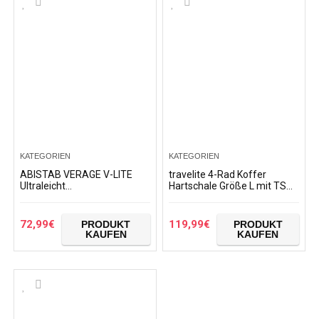
KATEGORIEN
KATEGORIEN
ABISTAB VERAGE V-LITE
travelite 4-Rad Koffer
Ultraleicht
Hartschale Größe L mit TSA
Hartschalenkoffer Ab 1,9kg
Schloss, Reisegepäck Serie
4 Doppelrollen TSA Schloss,
MOTION: Leichter
Handgepäckkoffer S-55cm
Hartschalen Trolley im…
72,99
€
119,99
€
PRODUKT
PRODUKT
37L…
KAUFEN
KAUFEN