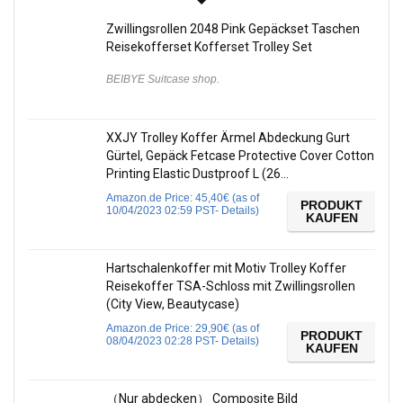
Zwillingsrollen 2048 Pink Gepäckset Taschen
Reisekofferset Kofferset Trolley Set
BEIBYE Suitcase shop.
XXJY Trolley Koffer Ärmel Abdeckung Gurt
Gürtel, Gepäck Fetcase Protective Cover Cotton
Printing Elastic Dustproof L (26…
Amazon.de Price:
45,40
€
(as of
PRODUKT
10/04/2023 02:59 PST-
Details
)
KAUFEN
Hartschalenkoffer mit Motiv Trolley Koffer
Reisekoffer TSA-Schloss mit Zwillingsrollen
(City View, Beautycase)
Amazon.de Price:
29,90
€
(as of
PRODUKT
08/04/2023 02:28 PST-
Details
)
KAUFEN
（Nur abdecken） Composite Bild