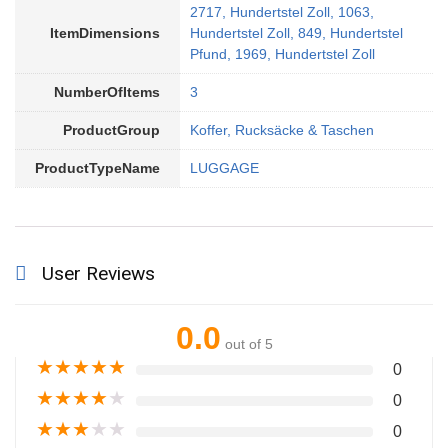
2717, Hundertstel Zoll, 1063,
ItemDimensions
Hundertstel Zoll, 849, Hundertstel
Pfund, 1969, Hundertstel Zoll
NumberOfItems
3
ProductGroup
Koffer, Rucksäcke & Taschen
ProductTypeName
LUGGAGE
User Reviews
0.0
out of 5
★
★
★
★
★
0
★
★
★
★
★
0
★
★
★
★
★
0