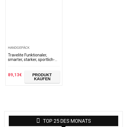
HANDGEPÄCK
Travelite Funktionaler,
smarter, starker, sportlich-
eleganter Business-
Reisekoffer Hartschalen
Trolley Soho Koffer, 66…
89,13
€
PRODUKT
KAUFEN
TOP 25 DES MONATS