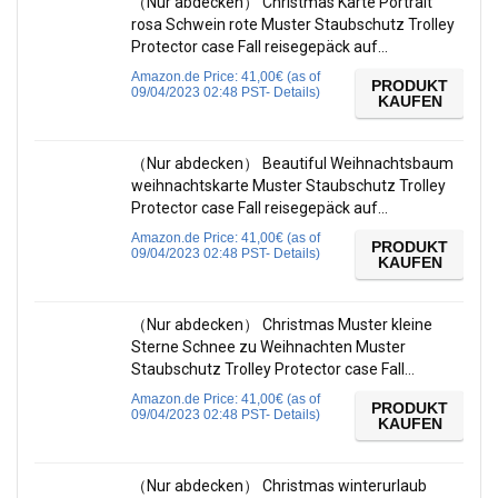
（Nur abdecken） Christmas Karte Portrait
rosa Schwein rote Muster Staubschutz Trolley
Protector case Fall reisegepäck auf…
Amazon.de Price:
41,00
€
(as of
PRODUKT
09/04/2023 02:48 PST-
Details
)
KAUFEN
（Nur abdecken） Beautiful Weihnachtsbaum
weihnachtskarte Muster Staubschutz Trolley
Protector case Fall reisegepäck auf…
Amazon.de Price:
41,00
€
(as of
PRODUKT
09/04/2023 02:48 PST-
Details
)
KAUFEN
（Nur abdecken） Christmas Muster kleine
Sterne Schnee zu Weihnachten Muster
Staubschutz Trolley Protector case Fall…
Amazon.de Price:
41,00
€
(as of
PRODUKT
09/04/2023 02:48 PST-
Details
)
KAUFEN
（Nur abdecken） Christmas winterurlaub