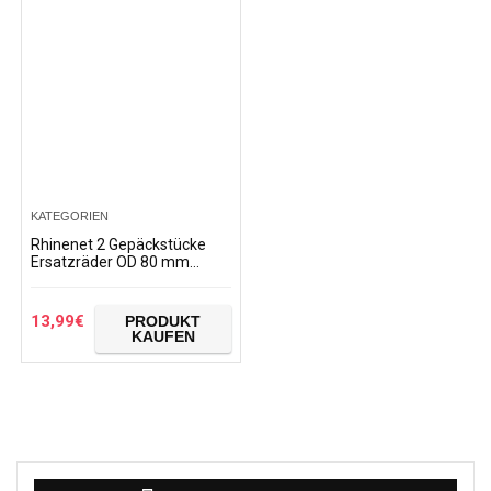
KATEGORIEN
Rhinenet 2 Gepäckstücke
Ersatzräder OD 80 mm
Reparatur für Gepäck,
Koffer 80 mm x 24 mm x 6
mm Räder
13,99
€
PRODUKT
KAUFEN