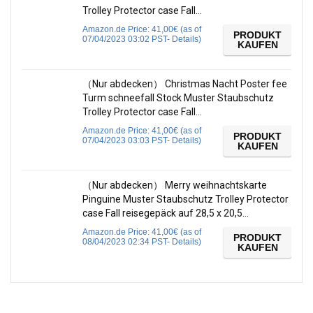
Trolley Protector case Fall…
Amazon.de Price:
41,00
€
(as of
PRODUKT
07/04/2023 03:02 PST-
Details
)
KAUFEN
（Nur abdecken） Christmas Nacht Poster fee
Turm schneefall Stock Muster Staubschutz
Trolley Protector case Fall…
Amazon.de Price:
41,00
€
(as of
PRODUKT
07/04/2023 03:03 PST-
Details
)
KAUFEN
（Nur abdecken） Merry weihnachtskarte
Pinguine Muster Staubschutz Trolley Protector
case Fall reisegepäck auf 28,5 x 20,5…
Amazon.de Price:
41,00
€
(as of
PRODUKT
08/04/2023 02:34 PST-
Details
)
KAUFEN