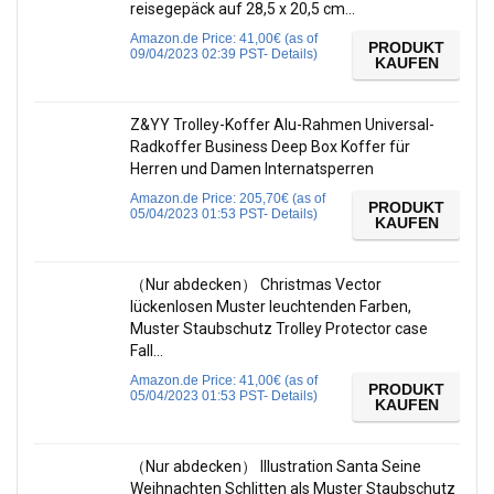
reisegepäck auf 28,5 x 20,5 cm…
Amazon.de Price:
41,00
€
(as of
PRODUKT
09/04/2023 02:39 PST-
Details
)
KAUFEN
Z&YY Trolley-Koffer Alu-Rahmen Universal-
Radkoffer Business Deep Box Koffer für
Herren und Damen Internatsperren
Amazon.de Price:
205,70
€
(as of
PRODUKT
05/04/2023 01:53 PST-
Details
)
KAUFEN
（Nur abdecken） Christmas Vector
lückenlosen Muster leuchtenden Farben,
Muster Staubschutz Trolley Protector case
Fall…
Amazon.de Price:
41,00
€
(as of
PRODUKT
05/04/2023 01:53 PST-
Details
)
KAUFEN
（Nur abdecken） Illustration Santa Seine
Weihnachten Schlitten als Muster Staubschutz