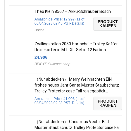
Theo Klein 8567 – Akku-Schrauber Bosch
Amazon.de Price:
12,99
€
(as of
PRODUKT
06/04/2023 02:45 PST-
Details
)
KAUFEN
Bosch
Zwillingsrollen 2050 Hartschale Trolley Koffer
Reisekoffer in M-L-XL-Set in 12 Farben
24,90
€
BEIBYE Suitcase shop.
（Nur abdecken） Merry Weihnachten EIN
frohes neues Jahr Santa Muster Staubschutz
Trolley Protector case Fall reisegepäck…
Amazon.de Price:
41,00
€
(as of
PRODUKT
08/04/2023 02:28 PST-
Details
)
KAUFEN
（Nur abdecken） Christmas Vector Bild
Muster Staubschutz Trolley Protector case Fall