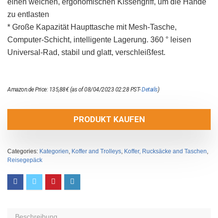
einen weichen, ergonomischen Kissengriff, um die Hände
zu entlasten
* Große Kapazität Haupttasche mit Mesh-Tasche,
Computer-Schicht, intelligente Lagerung. 360 ° leisen
Universal-Rad, stabil und glatt, verschleißfest.
Amazon.de Price:
135,88
€
(as of 08/04/2023 02:28 PST-
Details
)
PRODUKT KAUFEN
Categories:
Kategorien
,
Koffer and Trolleys
,
Koffer, Rucksäcke and Taschen
,
Reisegepäck
Beschreibung