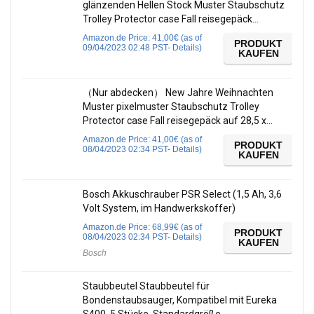
glänzenden Hellen Stock Muster Staubschutz
Trolley Protector case Fall reisegepäck…
Amazon.de Price:
41,00
€
(as of
PRODUKT
09/04/2023 02:48 PST-
Details
)
KAUFEN
（Nur abdecken） New Jahre Weihnachten
Muster pixelmuster Staubschutz Trolley
Protector case Fall reisegepäck auf 28,5 x…
Amazon.de Price:
41,00
€
(as of
PRODUKT
08/04/2023 02:34 PST-
Details
)
KAUFEN
Bosch Akkuschrauber PSR Select (1,5 Ah, 3,6
Volt System, im Handwerkskoffer)
Amazon.de Price:
68,99
€
(as of
PRODUKT
08/04/2023 02:34 PST-
Details
)
KAUFEN
Bosch
Staubbeutel Staubbeutel für
Bondenstaubsauger, Kompatibel mit Eureka