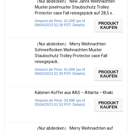
（Nur abdecken） New Jahre Weihnachten
Muster pixelmuster Staubschutz Trolley
Protector case Fall reisegepäck auf 28,5 x…
Amazon.de Price:
41,00
€
(as of
PRODUKT
08/04/2023 02:28 PST-
Details
)
KAUFEN
（Nur abdecken） Merry Weihnachten
Schneeflocken Weihnachten Muster
Staubschutz Trolley Protector case Fall
reisegepäck…
Amazon.de Price:
41,00
€
(as of
PRODUKT
09/04/2023 02:39 PST-
Details
)
KAUFEN
Kabinen-Koffer aus ABS – Atlanta – Khaki
Amazon.de Price:
34,99
€
(as of
PRODUKT
05/04/2023 01:53 PST-
Details
)
KAUFEN
（Nur abdecken） Merry Weihnachten auf