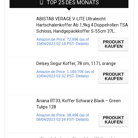
TOP 25 DES MONATS
ABISTAB VERAGE V-LITE Ultraleicht
Hartschalenkoffer Ab 1,9kg 4 Doppelrollen TSA
Schloss, Handgepäckkoffer S-55cm 37L…
Amazon.de Price:
72,99
€
(as of
PRODUKT
10/04/2023 02:18 PST-
Details
)
KAUFEN
Delsey Segur Koffer, 78 cm, 117 l, orange
Amazon.de Price:
1.166,70
€
(as of
PRODUKT
10/04/2023 02:32 PST-
Details
)
KAUFEN
Ariana RT33, Koffer Schwarz Black – Green
Tulips 128
Amazon.de Price:
38,49
€
(as of
PRODUKT
08/04/2023 02:26 PST-
Details
)
KAUFEN