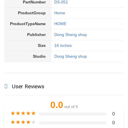
PartNumber
DS-051
ProductGroup
Home
ProductTypeName
HOME
Publisher
Dong Sheng shop
Size
16 inches
Studio
Dong Sheng shop
User Reviews
0.0
out of 5
★
★
★
★
★
0
★
★
★
★
★
0