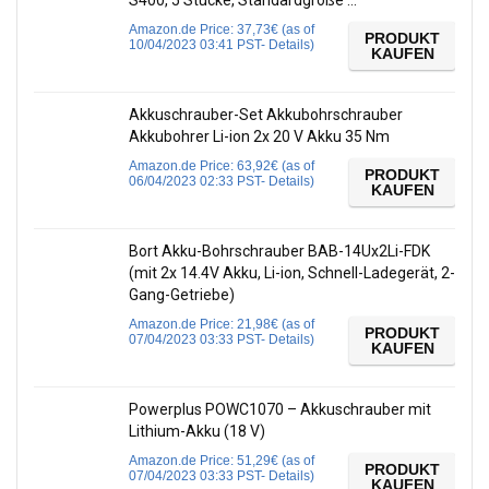
S400, 5 Stücke, Standardgröße …
Amazon.de Price:
37,73
€
(as of
PRODUKT
10/04/2023 03:41 PST-
Details
)
KAUFEN
Akkuschrauber-Set Akkubohrschrauber
Akkubohrer Li-ion 2x 20 V Akku 35 Nm
Amazon.de Price:
63,92
€
(as of
PRODUKT
06/04/2023 02:33 PST-
Details
)
KAUFEN
Bort Akku-Bohrschrauber BAB-14Ux2Li-FDK
(mit 2x 14.4V Akku, Li-ion, Schnell-Ladegerät, 2-
Gang-Getriebe)
Amazon.de Price:
21,98
€
(as of
PRODUKT
07/04/2023 03:33 PST-
Details
)
KAUFEN
Powerplus POWC1070 – Akkuschrauber mit
Lithium-Akku (18 V)
Amazon.de Price:
51,29
€
(as of
PRODUKT
07/04/2023 03:33 PST-
Details
)
KAUFEN