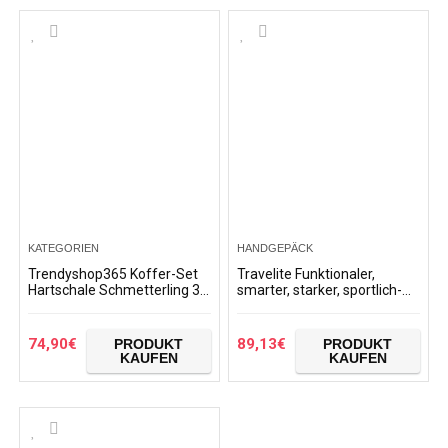
KATEGORIEN
HANDGEPÄCK
Trendyshop365 Koffer-Set
Travelite Funktionaler,
Hartschale Schmetterling 3-
smarter, starker, sportlich-
teilig 4 Räder Bunt
eleganter Business-
Printdesign Zahlenschloss
Reisekoffer Hartschalen
Trolley Soho Koffer, 66…
74,90
€
89,13
€
PRODUKT
PRODUKT
KAUFEN
KAUFEN