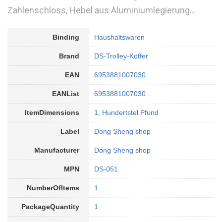
Zahlenschloss, Hebel aus Aluminiumlegierung…
Binding
Haushaltswaren
Brand
DS-Trolley-Koffer
EAN
6953881007030
EANList
6953881007030
ItemDimensions
1, Hundertstel Pfund
Label
Dong Sheng shop
Manufacturer
Dong Sheng shop
MPN
DS-051
NumberOfItems
1
PackageQuantity
1