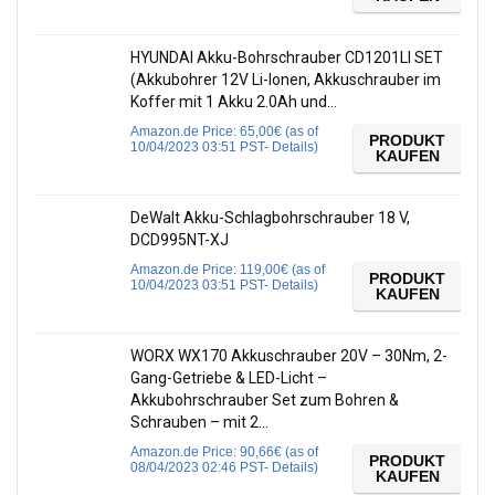
HYUNDAI Akku-Bohrschrauber CD1201LI SET
(Akkubohrer 12V Li-Ionen, Akkuschrauber im
Koffer mit 1 Akku 2.0Ah und…
Amazon.de Price:
65,00
€
(as of
PRODUKT
10/04/2023 03:51 PST-
Details
)
KAUFEN
DeWalt Akku-Schlagbohrschrauber 18 V,
DCD995NT-XJ
Amazon.de Price:
119,00
€
(as of
PRODUKT
10/04/2023 03:51 PST-
Details
)
KAUFEN
WORX WX170 Akkuschrauber 20V – 30Nm, 2-
Gang-Getriebe & LED-Licht –
Akkubohrschrauber Set zum Bohren &
Schrauben – mit 2…
Amazon.de Price:
90,66
€
(as of
PRODUKT
08/04/2023 02:46 PST-
Details
)
KAUFEN