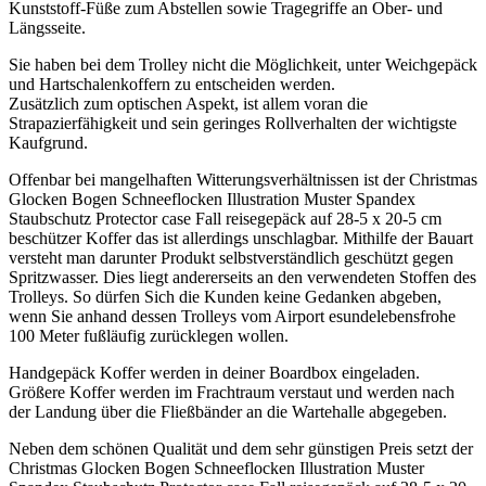
Kunststoff-Füße zum Abstellen sowie Tragegriffe an Ober- und
Längsseite.
Sie haben bei dem Trolley nicht die Möglichkeit, unter Weichgepäck
und Hartschalenkoffern zu entscheiden werden.
Zusätzlich zum optischen Aspekt, ist allem voran die
Strapazierfähigkeit und sein geringes Rollverhalten der wichtigste
Kaufgrund.
Offenbar bei mangelhaften Witterungsverhältnissen ist der Christmas
Glocken Bogen Schneeflocken Illustration Muster Spandex
Staubschutz Protector case Fall reisegepäck auf 28-5 x 20-5 cm
beschützer Koffer das ist allerdings unschlagbar. Mithilfe der Bauart
versteht man darunter Produkt selbstverständlich geschützt gegen
Spritzwasser. Dies liegt andererseits an den verwendeten Stoffen des
Trolleys. So dürfen Sich die Kunden keine Gedanken abgeben,
wenn Sie anhand dessen Trolleys vom Airport esundelebensfrohe
100 Meter fußläufig zurücklegen wollen.
Handgepäck Koffer werden in deiner Boardbox eingeladen.
Größere Koffer werden im Frachtraum verstaut und werden nach
der Landung über die Fließbänder an die Wartehalle abgegeben.
Neben dem schönen Qualität und dem sehr günstigen Preis setzt der
Christmas Glocken Bogen Schneeflocken Illustration Muster