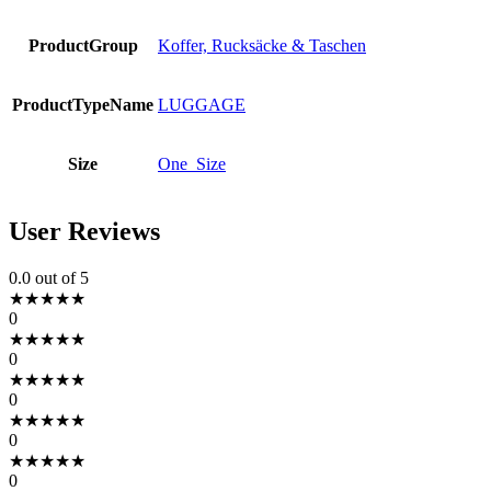
ProductGroup
Koffer, Rucksäcke & Taschen
ProductTypeName
LUGGAGE
Size
One_Size
User Reviews
0.0
out of 5
★
★
★
★
★
0
★
★
★
★
★
0
★
★
★
★
★
0
★
★
★
★
★
0
★
★
★
★
★
0