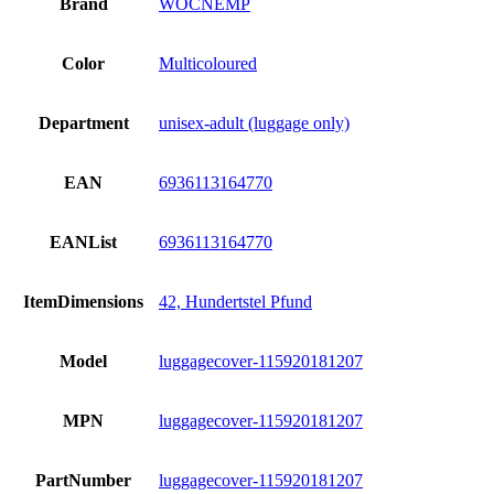
Brand
WOCNEMP
Color
Multicoloured
Department
unisex-adult (luggage only)
EAN
6936113164770
EANList
6936113164770
ItemDimensions
42, Hundertstel Pfund
Model
luggagecover-115920181207
MPN
luggagecover-115920181207
PartNumber
luggagecover-115920181207