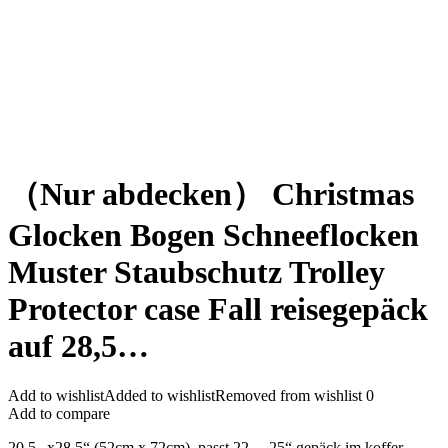
（Nur abdecken） Christmas
Glocken Bogen Schneeflocken
Muster Staubschutz Trolley
Protector case Fall reisegepäck
auf 28,5…
Add to wishlist
Added to wishlist
Removed from wishlist
0
Add to compare
20,5 „x28.5“ (52cm x 72cm), passt 22 „- 25“ gepäck im koffer