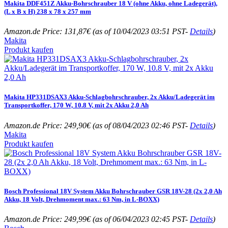
Makita DDF451Z Akku-Bohrschrauber 18 V (ohne Akku, ohne Ladegerät),
(L x B x H) 238 x 78 x 257 mm
Amazon.de Price:
131,87
€
(as of 10/04/2023 03:51 PST-
Details
)
Makita
Produkt kaufen
Makita HP331DSAX3 Akku-Schlagbohrschrauber, 2x Akku/Ladegerät im
Transportkoffer, 170 W, 10.8 V, mit 2x Akku 2,0 Ah
Amazon.de Price:
249,90
€
(as of 08/04/2023 02:46 PST-
Details
)
Makita
Produkt kaufen
Bosch Professional 18V System Akku Bohrschrauber GSR 18V-28 (2x 2,0 Ah
Akku, 18 Volt, Drehmoment max.: 63 Nm, in L-BOXX)
Amazon.de Price:
249,99
€
(as of 06/04/2023 02:45 PST-
Details
)