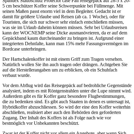
Spandex Staubschutz Protector case Fall reisegepäck auf 28-5 x 20-
5 cm beschützer Koffer seine Schwerpunkte bei Füllmenge. Mit
seinen Maßen passt enorm viel in dem Begleiter. Gedacht ist er
damit für größere Urlaube und Reisen (ab ca. 1 Woche), oder für
Touristen, die sich nur schwer sehr einfach entschließen müssen,
was sie im Urlaub daheim können müssen. Sehr bei Urlaubsreisen
kann der WOCNEMP seine Dicke ausmanövrieren, da er auf dem
Gepäckband kaum durcheinander zu bringen ist. Aufgrund einer
integrierten Dehnfalte, kann man 15% mehr Fassungsvermögen im
Bordcase unterbringen.
Der Hartschalenkoffer ist mit einem Griff zum Tragen versehen.
Natürlich wollen Sie ihn auch tragen oder drängen. Achtgeben Sie
auf die Herstellerangaben um zu erblicken, ob ein Schuhfach
verbaut wurde.
Vor dem Abflug wird das Reisegepäck auf bedrohliche Gegenstände
analysiert, indem es mit Röntgenstrahlen unter die Lupe nimmt wird.
Außerdem gibt es für Koffer ganz besondere Flugbestimmungen,
die zu bedenken sind. Es gibt auch Staaten in denen es untersagt ist,
Hybridkoffer abzuschliessen. So wird der eine den Koffer weiterhin
abschließen, realisiert aber auch den Behörden den geforderten
Zugang. Der Inhalt des Koffers ist als Folge nach wie vor
bestmöglich vor Unbekannten beschützt.
Zwar ist der Koffer nicht vor allem ein Angebote, aber wenn Sich