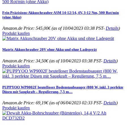
Fein Präzisions-Akkuschrauber ASM 14-12/14, 4V, 3-12 Nm, 500 Rot/min
(ohne Akku)
Amazon.de Price:
545,00
€
(as of 10/04/2023 03:38 PST-
Details
)
Produkt kaufen
Matrix Akkuschrauber 20V ohne Akku und ohne Ladegerät
Amazon.de Price:
34,50
€
(as of 10/04/2023 03:38 PST-
Details
)
Produkt kaufen
PUPPYOO WP9002F beutelloser Bodenstaubsauger (800 W, inkl. 3 perfekte
Düsen mit Saugkraft – Regulierung, 7,5 m…
Amazon.de Price:
69,19
€
(as of 06/04/2023 02:33 PST-
Details
)
Produkt kaufen