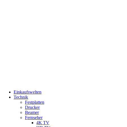
Einkaufswelten
Technik
Festplatten
Drucker
Beamer
Fernseher
4K TV