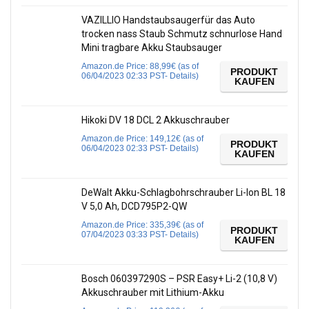
VAZILLIO Handstaubsaugerfür das Auto
trocken nass Staub Schmutz schnurlose Hand
Mini tragbare Akku Staubsauger
Amazon.de Price:
88,99
€
(as of
PRODUKT
06/04/2023 02:33 PST-
Details
)
KAUFEN
Hikoki DV 18 DCL 2 Akkuschrauber
Amazon.de Price:
149,12
€
(as of
PRODUKT
06/04/2023 02:33 PST-
Details
)
KAUFEN
DeWalt Akku-Schlagbohrschrauber Li-Ion BL 18
V 5,0 Ah, DCD795P2-QW
Amazon.de Price:
335,39
€
(as of
PRODUKT
07/04/2023 03:33 PST-
Details
)
KAUFEN
Bosch 060397290S – PSR Easy+ Li-2 (10,8 V)
Akkuschrauber mit Lithium-Akku