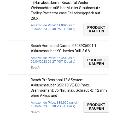
（Nur abdecken） Beautiful Vector
Weihnachten süß bär Muster Staubschutz
Trolley Protector case Fall reisegepäck auf
28,5…
Amazon.de Price:
41,00
€
(as of
PRODUKT
09/04/2023 02:48 PST-
Details
)
KAUFEN
Bosch Home and Garden 06039C5001 1
Akkuschrauber YOUseries Drill, 3.6 V
Amazon.de Price:
86,45
€
(as of
PRODUKT
06/04/2023 02:27 PST-
Details
)
KAUFEN
Bosch
Bosch Professional 18V System
Akkuschrauber GSR 18 VE-EC (max.
Drehmoment: 75 Nm, max. Schraub-Ø: 12 mm,
ohne Akkus und…
Amazon.de Price:
335,99
€
(as of
PRODUKT
10/04/2023 03:38 PST-
Details
)
KAUFEN
Bosch