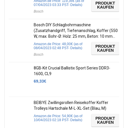
Amazon.de Price:
119,36
€
(as of
PRODUKT
07/04/2023 03:33 PST-
Details
)
KAUFEN
Bosch
Bosch DIY Schlagbohrmaschine
(Zusatzhandgriff, Tiefenanschlag, Koffer (550
W, max. Bohr-Ø: Holz: 25 mm, Beton: 10 mm…
Amazon.de Price:
48,00
€
(as of
PRODUKT
08/04/2023 02:48 PST-
Details
)
KAUFEN
Bosch
8GB-Kit Crucial Ballistix Sport Series DDR3-
1600, CL9
69,33
€
BEIBYE Zwillingsrollen Reisekoffer Koffer
Trolleys Hartschale M-L-XL-Set (Blau, M)
Amazon.de Price:
54,90
€
(as of
PRODUKT
10/04/2023 02:18 PST-
Details
)
KAUFEN