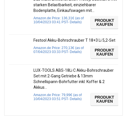
starken Belastbarkeit, einziehbarer
Bodenplatte, Einkaufswagen mit…
Amazon.de Price:
136,31
€
(as of
PRODUKT
10/04/2023 03:41 PST-
Details
)
KAUFEN
Festool Akku-Bohrschrauber T 18+3 Li 5,2-Set
Amazon.de Price:
270,13
€
(as of
PRODUKT
07/04/2023 03:33 PST-
Details
)
KAUFEN
LUX-TOOLS ABS-18Li C Akku-Bohrschrauber
Set mit 2-Gang Getriebe & 13mm
Schnellspann-Bohrfutter inkl. Koffer & 2
Akkus…
Amazon.de Price:
79,99
€
(as of
PRODUKT
10/04/2023 03:51 PST-
Details
)
KAUFEN