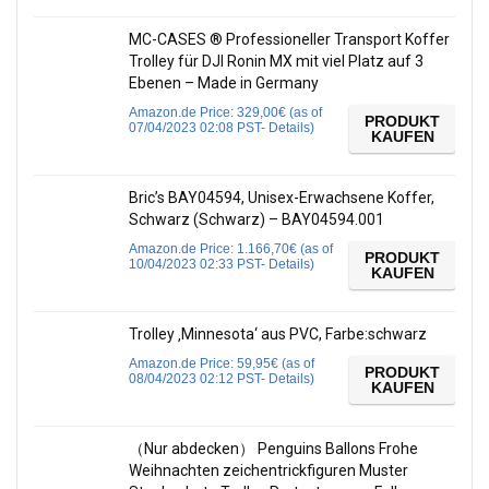
MC-CASES ® Professioneller Transport Koffer
Trolley für DJI Ronin MX mit viel Platz auf 3
Ebenen – Made in Germany
Amazon.de Price:
329,00
€
(as of
PRODUKT
07/04/2023 02:08 PST-
Details
)
KAUFEN
Bric’s BAY04594, Unisex-Erwachsene Koffer,
Schwarz (Schwarz) – BAY04594.001
Amazon.de Price:
1.166,70
€
(as of
PRODUKT
10/04/2023 02:33 PST-
Details
)
KAUFEN
Trolley ‚Minnesota‘ aus PVC, Farbe:schwarz
Amazon.de Price:
59,95
€
(as of
PRODUKT
08/04/2023 02:12 PST-
Details
)
KAUFEN
（Nur abdecken） Penguins Ballons Frohe
Weihnachten zeichentrickfiguren Muster