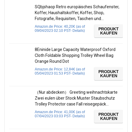
SQbjshaop Retro europäisches Schaufenster,
Koffer, Haushaltskoffer, Koffer, Shop,
Fotografie, Requisiten, Taschen und…
Amazon.de Price:
40,20
€
(as of
PRODUKT
09/04/2023 02:10 PST-
Details
)
KAUFEN
8Eninide Large Capacity Waterproof Oxford
Cloth Foldable Shopping Trolley Wheel Bag
Orange Round Dot
Amazon.de Price:
12,84
€
(as of
PRODUKT
05/04/2023 01:53 PST-
Details
)
KAUFEN
（Nur abdecken） Greeting weihnachtskarte
Zwei eulen über Stock Muster Staubschutz
Trolley Protector case Fall reisegepäck…
Amazon.de Price:
41,00
€
(as of
PRODUKT
07/04/2023 03:03 PST-
Details
)
KAUFEN