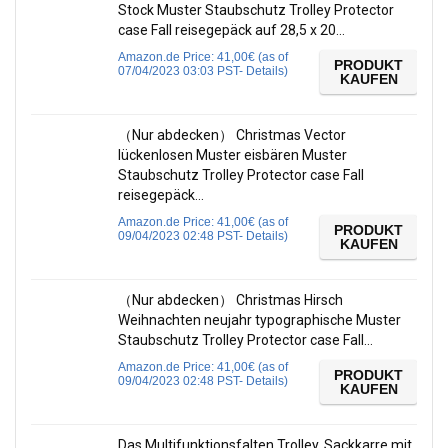
Stock Muster Staubschutz Trolley Protector
case Fall reisegepäck auf 28,5 x 20…
Amazon.de Price:
41,00
€
(as of
PRODUKT
07/04/2023 03:03 PST-
Details
)
KAUFEN
（Nur abdecken） Christmas Vector
lückenlosen Muster eisbären Muster
Staubschutz Trolley Protector case Fall
reisegepäck…
Amazon.de Price:
41,00
€
(as of
PRODUKT
09/04/2023 02:48 PST-
Details
)
KAUFEN
（Nur abdecken） Christmas Hirsch
Weihnachten neujahr typographische Muster
Staubschutz Trolley Protector case Fall…
Amazon.de Price:
41,00
€
(as of
PRODUKT
09/04/2023 02:48 PST-
Details
)
KAUFEN
Das Multifunktionsfalten Trolley, Sackkarre mit