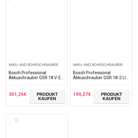
AKKU- AND BOHRSCHRAUBER
AKKU- AND BOHRSCHRAUBER
Bosch Professional
Bosch Professional
Akkuschrauber GSR 18 V-EC
Akkuschrauber GSR 18-2 LI
(2x 4,0 Ah Akku, 18 Volt,
(2x 1,5 Ah Akku, 18 Volt,
Schrauben-Ø max: 10 mm,
Schrauben-Ø max: 7 mm, in
in L-BOXX)+Bosch…
L-BOXX)+Bosch…
301,26
€
190,27
€
PRODUKT
PRODUKT
KAUFEN
KAUFEN