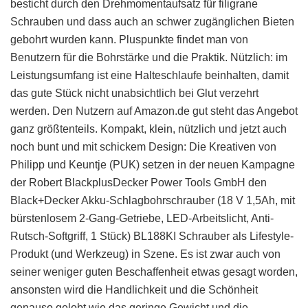
besticht durch den Drehmomentaufsatz für filigrane
Schrauben und dass auch an schwer zugänglichen Bieten
gebohrt wurden kann. Pluspunkte findet man von
Benutzern für die Bohrstärke und die Praktik. Nützlich: im
Leistungsumfang ist eine Halteschlaufe beinhalten, damit
das gute Stück nicht unabsichtlich bei Glut verzehrt
werden. Den Nutzern auf Amazon.de gut steht das Angebot
ganz größtenteils. Kompakt, klein, nützlich und jetzt auch
noch bunt und mit schickem Design: Die Kreativen von
Philipp und Keuntje (PUK) setzen in der neuen Kampagne
der Robert BlackplusDecker Power Tools GmbH den
Black+Decker Akku-Schlagbohrschrauber (18 V 1,5Ah, mit
bürstenlosem 2-Gang-Getriebe, LED-Arbeitslicht, Anti-
Rutsch-Softgriff, 1 Stück) BL188KI Schrauber als Lifestyle-
Produkt (und Werkzeug) in Szene. Es ist zwar auch von
seiner weniger guten Beschaffenheit etwas gesagt worden,
ansonsten wird die Handlichkeit und die Schönheit
genauso gelobt wie das geringe Gewicht und die