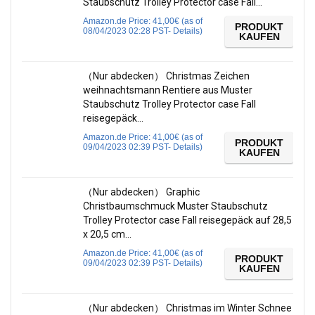
Staubschutz Trolley Protector case Fall…
Amazon.de Price:
41,00
€
(as of
PRODUKT
08/04/2023 02:28 PST-
Details
)
KAUFEN
（Nur abdecken） Christmas Zeichen
weihnachtsmann Rentiere aus Muster
Staubschutz Trolley Protector case Fall
reisegepäck…
Amazon.de Price:
41,00
€
(as of
PRODUKT
09/04/2023 02:39 PST-
Details
)
KAUFEN
（Nur abdecken） Graphic
Christbaumschmuck Muster Staubschutz
Trolley Protector case Fall reisegepäck auf 28,5
x 20,5 cm…
Amazon.de Price:
41,00
€
(as of
PRODUKT
09/04/2023 02:39 PST-
Details
)
KAUFEN
（Nur abdecken） Christmas im Winter Schnee