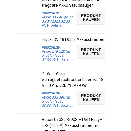
tragbare Akku Staubsauger
Amazon.de
PRODUKT
Price:
88,99
€
(as of
KAUFEN
06/04/2023 02:33
PST-
Details
)
Hikoki DV 18 DCL 2 Akkuschrauber
Amazon.de
PRODUKT
Price:
149,12
€
(as
KAUFEN
of 06/04/2023
02:33 PST-
Details
)
DeWalt Akku-
Schlagbohrschrauber Li-Ion BL 18
V 5,0 Ah, DCD795P2-QW
Amazon.de
PRODUKT
Price:
335,39
€
(as
KAUFEN
of 07/04/2023
03:33 PST-
Details
)
Bosch 060397290S – PSR Easy+
Li-2 (10,8 V) Akkuschrauber mit