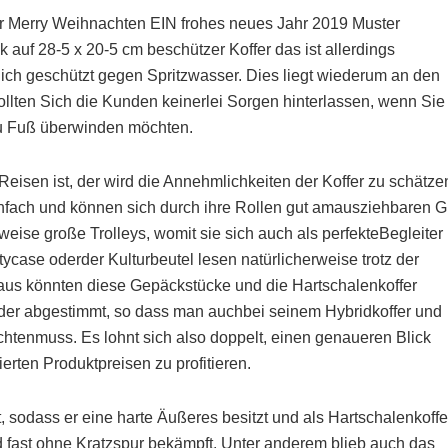
der Merry Weihnachten EIN frohes neues Jahr 2019 Muster
auf 28-5 x 20-5 cm beschützer Koffer das ist allerdings
lich geschützt gegen Spritzwasser. Dies liegt wiederum an den
ollten Sich die Kunden keinerlei Sorgen hinterlassen, wenn Sie
 zu Fuß überwinden möchten.
Reisen ist, der wird die Annehmlichkeiten der Koffer zu schätze
infach und können sich durch ihre Rollen gut amausziehbaren Gr
weise große Trolleys, womit sie sich auch als perfekteBegleiter
case oderder Kulturbeutel lesen natürlicherweise trotz der
naus könnten diese Gepäckstücke und die Hartschalenkoffer
nder abgestimmt, so dass man auchbei seinem Hybridkoffer und
htenmuss. Es lohnt sich also doppelt, einen genaueren Blick
rten Produktpreisen zu profitieren.
 sodass er eine harte Äußeres besitzt und als Hartschalenkoffe
und fast ohne Kratzspur bekämpft. Unter anderem blieb auch das