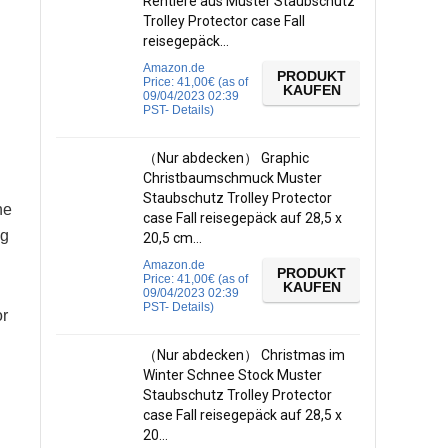
Rentiere aus Muster Staubschutz
Trolley Protector case Fall
reisegepäck…
Amazon.de
n
PRODUKT
Price:
41,00
€
(as of
KAUFEN
09/04/2023 02:39
PST-
Details
)
（Nur abdecken） Graphic
Christbaumschmuck Muster
Staubschutz Trolley Protector
ne
case Fall reisegepäck auf 28,5 x
ig
20,5 cm…
Amazon.de
PRODUKT
Price:
41,00
€
(as of
KAUFEN
09/04/2023 02:39
PST-
Details
)
or
（Nur abdecken） Christmas im
Winter Schnee Stock Muster
Staubschutz Trolley Protector
case Fall reisegepäck auf 28,5 x
20…