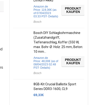
Lithium-Akku
Amazon.de
PRODUKT
Price:
119,36
€
(as
KAUFEN
of 07/04/2023
03:33 PST-
Details
)
Bosch
Bosch DIY Schlagbohrmaschine
(Zusatzhandgriff,
Tiefenanschlag, Koffer (550 W,
max. Bohr-Ø: Holz: 25 mm, Beton:
nd
10 mm…
Amazon.de
PRODUKT
Price:
48,00
€
(as of
KAUFEN
08/04/2023 02:48
es
PST-
Details
)
Bosch
n
8GB-Kit Crucial Ballistix Sport
Series DDR3-1600, CL9
69,33
€