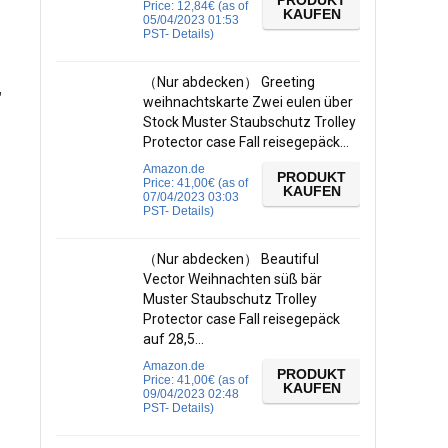
PRODUKT
Price:
12,84
€
(as of
KAUFEN
05/04/2023 01:53
PST-
Details
)
（Nur abdecken） Greeting
,
weihnachtskarte Zwei eulen über
Stock Muster Staubschutz Trolley
Protector case Fall reisegepäck…
Amazon.de
PRODUKT
Price:
41,00
€
(as of
KAUFEN
07/04/2023 03:03
PST-
Details
)
（Nur abdecken） Beautiful
Vector Weihnachten süß bär
Muster Staubschutz Trolley
Protector case Fall reisegepäck
auf 28,5…
Amazon.de
PRODUKT
Price:
41,00
€
(as of
KAUFEN
09/04/2023 02:48
PST-
Details
)