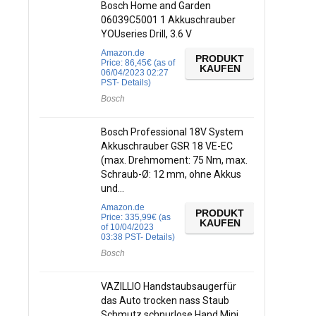
Bosch Home and Garden
06039C5001 1 Akkuschrauber
YOUseries Drill, 3.6 V
Amazon.de
PRODUKT
Price:
86,45
€
(as of
KAUFEN
06/04/2023 02:27
PST-
Details
)
Bosch
Bosch Professional 18V System
Akkuschrauber GSR 18 VE-EC
(max. Drehmoment: 75 Nm, max.
Schraub-Ø: 12 mm, ohne Akkus
und…
Amazon.de
PRODUKT
Price:
335,99
€
(as
KAUFEN
of 10/04/2023
03:38 PST-
Details
)
Bosch
VAZILLIO Handstaubsaugerfür
das Auto trocken nass Staub
Schmutz schnurlose Hand Mini