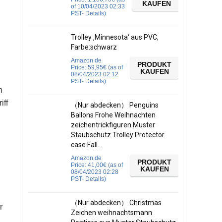
KAUFEN
of 10/04/2023 02:33
PST-
Details
)
Trolley ‚Minnesota‘ aus PVC,
Farbe:schwarz
Amazon.de
PRODUKT
Price:
59,95
€
(as of
KAUFEN
08/04/2023 02:12
PST-
Details
)
n
iff
（Nur abdecken） Penguins
Ballons Frohe Weihnachten
zeichentrickfiguren Muster
Staubschutz Trolley Protector
case Fall…
Amazon.de
PRODUKT
Price:
41,00
€
(as of
KAUFEN
08/04/2023 02:28
PST-
Details
)
（Nur abdecken） Christmas
r
Zeichen weihnachtsmann