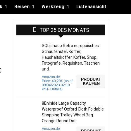
k
Reisen
Werkzeug
Listenansicht
TOP 25 DES MONATS
SQbjshaop Retro europäisches
Schaufenster, Koffer,
Haushaltskoffer, Koffer, Shop,
Fotografie, Requisiten, Taschen
z
und…
Amazon.de
PRODUKT
Price:
40,20
€
(as of
KAUFEN
09/04/2023 02:10
PST-
Details
)
8Eninide Large Capacity
Waterproof Oxford Cloth Foldable
Shopping Trolley Wheel Bag
Orange Round Dot
Amazon.de