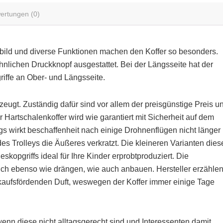
ertungen (0)
bild und diverse Funktionen machen den Koffer so besonders.
nlichen Druckknopf ausgestattet. Bei der Längsseite hat der
riffe an Ober- und Längsseite.
eugt. Zuständig dafür sind vor allem der preisgünstige Preis u
Hartschalenkoffer wird wie garantiert mit Sicherheit auf dem
gs wirkt beschaffenheit nach einige Drohnenflügen nicht länger
s Trolleys die Äußeres verkratzt. Die kleineren Varianten dies
skopgriffs ideal für Ihre Kinder erprobtproduziert. Die
lich ebenso wie drängen, wie auch anbauen. Hersteller erzähle
rkaufsfördenden Duft, weswegen der Koffer immer einige Tage
enn diese nicht alltagsgerecht sind und Interessenten damit