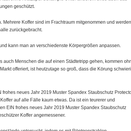
ungen geschützt.
den. Mehrere Koffer sind im Frachtraum mitgenommen und werde
alle zurückgebracht.
ar und kann man an verschiedenste Körpergrößen anpassen.
ls auch Menschen die auf einen Städtetripp gehen, kommen oh
r Markt offeriert, ist heutzutage so groß, dass die Körung schwier
N frohes neues Jahr 2019 Muster Spandex Staubschutz Protect
offer auf alle Fälle kaum etwas. Da ist ein teurerer und
n EIN frohes neues Jahr 2019 Muster Spandex Staubschutz
beschützer Koffer angemessener.
enstände untersucht, indem es mit Röntgenstrahlen