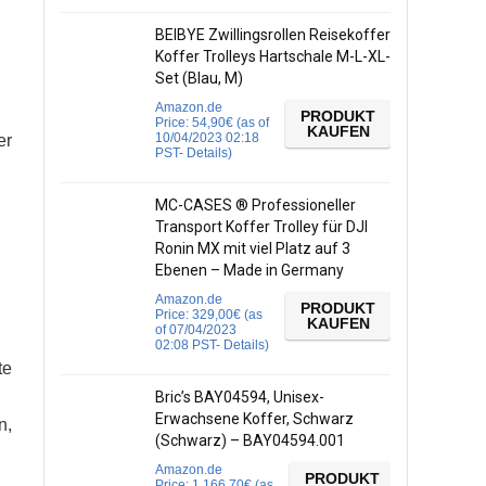
BEIBYE Zwillingsrollen Reisekoffer
Koffer Trolleys Hartschale M-L-XL-
Set (Blau, M)
Amazon.de
PRODUKT
Price:
54,90
€
(as of
KAUFEN
10/04/2023 02:18
er
PST-
Details
)
MC-CASES ® Professioneller
Transport Koffer Trolley für DJI
Ronin MX mit viel Platz auf 3
Ebenen – Made in Germany
Amazon.de
PRODUKT
Price:
329,00
€
(as
KAUFEN
of 07/04/2023
02:08 PST-
Details
)
te
Bric’s BAY04594, Unisex-
Erwachsene Koffer, Schwarz
n,
(Schwarz) – BAY04594.001
Amazon.de
PRODUKT
Price:
1.166,70
€
(as