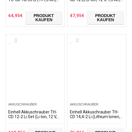
Power X-Change (Lithium
Gang, 22 Nm, Schlanke
Ionen, 18 V, Drehzahl-
Bauform, Magnet-
Elektronik, LED…
Schraubenhalter
64,95
€
47,95
€
PRODUKT
PRODUKT
KAUFEN
KAUFEN
AKKUSCHRAUBER
AKKUSCHRAUBER
Einhell Akkuschrauber TH-
Einhell Akkuschrauber TH-
CD 12-2 Li Set (Li-Ion, 12 V,
CD 14,4-2 Li (Lithium Ionen,
1,3 Ah, 2 Gänge, 24 Nm, 2.
14,4 V, 1,3 Ah, 2 Gang, 33
Akku, inkl. Zubehör, im Alu-
Nm, Ladegerät, Koffer)
Koffer)