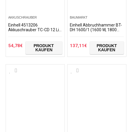
AKKUSCHRAUBER
BAUMARKT
Einhell 4513206
Einhell Abbruchhammer BT-
Akkuschrauber TC-CD 12 Li
DH 1600/1 (1600 W, 1800
(Lithium Ionen, 12 V, 1,3 Ah, 2
1/min Schlagzahl, 43 J
Gang, 20 Nm, abnehmbares
Schlagstärke,
Bohrfutter, LED-Licht…
Sechskantaufnahme,
54,78
€
137,11
€
PRODUKT
PRODUKT
Zusatzhandgriff…
KAUFEN
KAUFEN