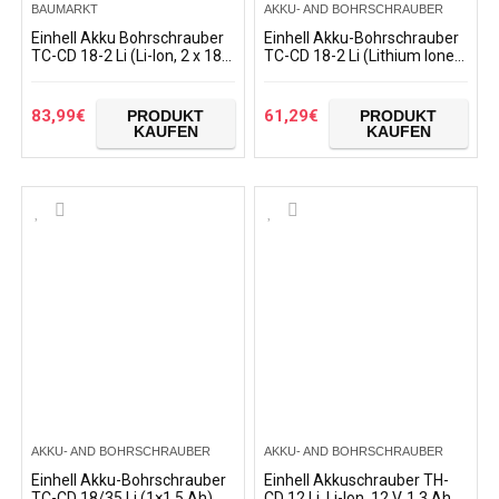
BAUMARKT
AKKU- AND BOHRSCHRAUBER
Einhell Akku Bohrschrauber
Einhell Akku-Bohrschrauber
TC-CD 18-2 Li (Li-Ion, 2 x 18V
TC-CD 18-2 Li (Lithium Ionen,
Akkus, 1.5 Ah, 38 Nm, Quick
18V, 2-Gang-Getriebe,
Stop, Transportkoffer)
Spindelarretierung, 18+1…
83,99
€
61,29
€
PRODUKT
PRODUKT
KAUFEN
KAUFEN
AKKU- AND BOHRSCHRAUBER
AKKU- AND BOHRSCHRAUBER
Einhell Akku-Bohrschrauber
Einhell Akkuschrauber TH-
TC-CD 18/35 Li (1×1,5 Ah)
CD 12 Li, Li-Ion, 12 V, 1,3 Ah, 1