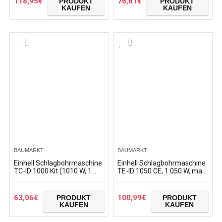
118,95
€
76,81
€
PRODUKT
PRODUKT
KAUFEN
KAUFEN
BAUMARKT
BAUMARKT
Einhell Schlagbohrmaschine
Einhell Schlagbohrmaschine
TC-ID 1000 Kit (1010 W, 1
TE-ID 1050 CE, 1.050 W, max.
Gang, Bohrleistung Ø Holz 32
Schlagzahl 42.000 min-1,
mm, Ø Metall 13 mm, Ø
Konstantelektronik, 2
Beton 16 mm, 13…
Gänge…
63,06
€
100,99
€
PRODUKT
PRODUKT
KAUFEN
KAUFEN