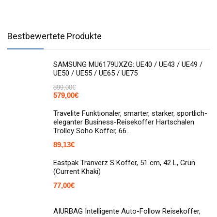
Bestbewertete Produkte
SAMSUNG MU6179UXZG: UE40 / UE43 / UE49 /
UE50 / UE55 / UE65 / UE75
899,00
€
579,00
€
Travelite Funktionaler, smarter, starker, sportlich-
eleganter Business-Reisekoffer Hartschalen
Trolley Soho Koffer, 66…
89,13
€
Eastpak Tranverz S Koffer, 51 cm, 42 L, Grün
(Current Khaki)
77,00
€
AIURBAG Intelligente Auto-Follow Reisekoffer,