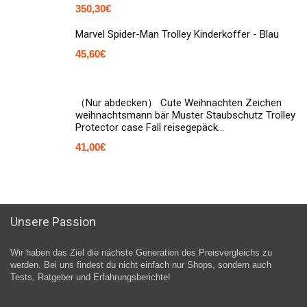
350,30
€
Marvel Spider-Man Trolley Kinderkoffer - Blau
45,60
€
（Nur abdecken） Cute Weihnachten Zeichen
weihnachtsmann bär Muster Staubschutz Trolley
Protector case Fall reisegepäck…
41,00
€
Unsere Passion
Wir haben das Ziel die nächste Generation des Preisvergleichs zu
werden. Bei uns findest du nicht einfach nur Shops, sondern auch
Tests, Ratgeber und Erfahrungsberichte!