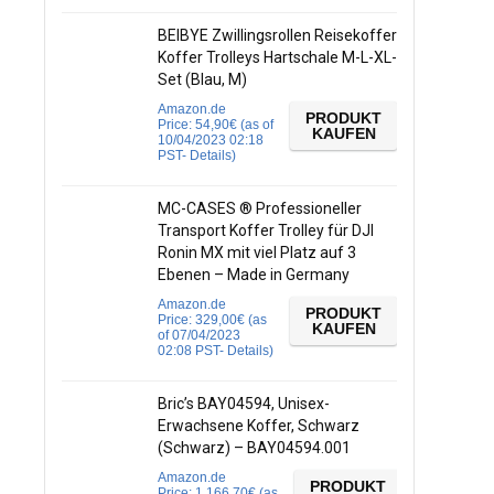
BEIBYE Zwillingsrollen Reisekoffer
Koffer Trolleys Hartschale M-L-XL-
Set (Blau, M)
Amazon.de
PRODUKT
Price:
54,90
€
(as of
KAUFEN
10/04/2023 02:18
PST-
Details
)
MC-CASES ® Professioneller
Transport Koffer Trolley für DJI
Ronin MX mit viel Platz auf 3
Ebenen – Made in Germany
Amazon.de
PRODUKT
Price:
329,00
€
(as
KAUFEN
of 07/04/2023
02:08 PST-
Details
)
Bric’s BAY04594, Unisex-
Erwachsene Koffer, Schwarz
(Schwarz) – BAY04594.001
Amazon.de
PRODUKT
Price:
1.166,70
€
(as