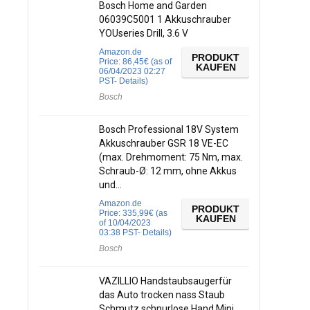
Bosch Home and Garden
06039C5001 1 Akkuschrauber
YOUseries Drill, 3.6 V
Amazon.de
PRODUKT
Price:
86,45
€
(as of
KAUFEN
06/04/2023 02:27
PST-
Details
)
Bosch
Bosch Professional 18V System
Akkuschrauber GSR 18 VE-EC
(max. Drehmoment: 75 Nm, max.
Schraub-Ø: 12 mm, ohne Akkus
und…
Amazon.de
PRODUKT
Price:
335,99
€
(as
KAUFEN
of 10/04/2023
03:38 PST-
Details
)
Bosch
VAZILLIO Handstaubsaugerfür
das Auto trocken nass Staub
Schmutz schnurlose Hand Mini