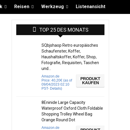
k
Reisen
Werkzeug
Listenansicht
TOP 25 DES MONATS
SQbjshaop Retro europäisches
Schaufenster, Koffer,
Haushaltskoffer, Koffer, Shop,
Fotografie, Requisiten, Taschen
und…
Amazon.de
PRODUKT
Price:
40,20
€
(as of
KAUFEN
09/04/2023 02:10
PST-
Details
)
8Eninide Large Capacity
Waterproof Oxford Cloth Foldable
Shopping Trolley Wheel Bag
Orange Round Dot
Amazon.de