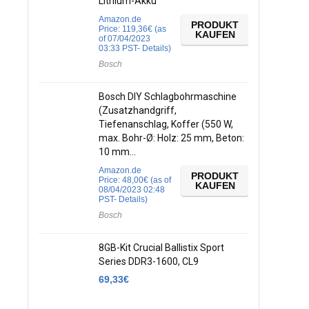
Lithium-Akku
Amazon.de
PRODUKT
Price:
119,36
€
(as
KAUFEN
of 07/04/2023
03:33 PST-
Details
)
Bosch
Bosch DIY Schlagbohrmaschine
(Zusatzhandgriff,
Tiefenanschlag, Koffer (550 W,
max. Bohr-Ø: Holz: 25 mm, Beton:
10 mm…
Amazon.de
PRODUKT
Price:
48,00
€
(as of
KAUFEN
08/04/2023 02:48
PST-
Details
)
Bosch
8GB-Kit Crucial Ballistix Sport
Series DDR3-1600, CL9
69,33
€