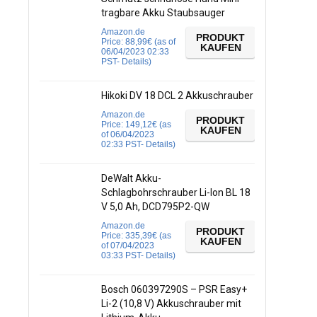
tragbare Akku Staubsauger
Amazon.de
PRODUKT
Price:
88,99
€
(as of
KAUFEN
06/04/2023 02:33
PST-
Details
)
Hikoki DV 18 DCL 2 Akkuschrauber
Amazon.de
PRODUKT
Price:
149,12
€
(as
KAUFEN
of 06/04/2023
02:33 PST-
Details
)
DeWalt Akku-
Schlagbohrschrauber Li-Ion BL 18
V 5,0 Ah, DCD795P2-QW
Amazon.de
PRODUKT
Price:
335,39
€
(as
KAUFEN
of 07/04/2023
03:33 PST-
Details
)
Bosch 060397290S – PSR Easy+
Li-2 (10,8 V) Akkuschrauber mit