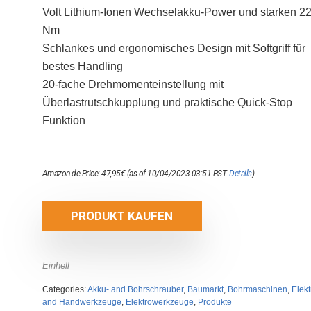
Volt Lithium-Ionen Wechselakku-Power und starken 2
Nm
Schlankes und ergonomisches Design mit Softgriff für
bestes Handling
20-fache Drehmomenteinstellung mit
Überlastrutschkupplung und praktische Quick-Stop
Funktion
Amazon.de Price:
47,95
€
(as of 10/04/2023 03:51 PST-
Details
)
PRODUKT KAUFEN
Einhell
Categories:
Akku- and Bohrschrauber
,
Baumarkt
,
Bohrmaschinen
,
Elekt
and Handwerkzeuge
,
Elektrowerkzeuge
,
Produkte