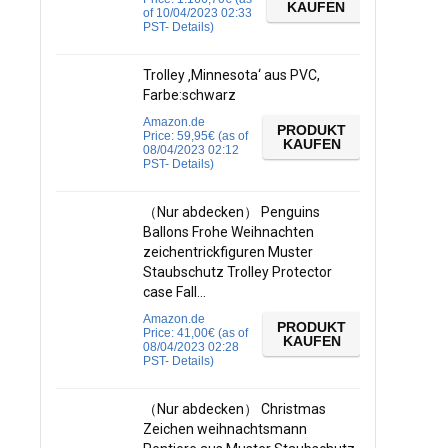
KAUFEN
of 10/04/2023 02:33
PST-
Details
)
Trolley ‚Minnesota‘ aus PVC,
Farbe:schwarz
Amazon.de
PRODUKT
Price:
59,95
€
(as of
KAUFEN
08/04/2023 02:12
PST-
Details
)
（Nur abdecken） Penguins
Ballons Frohe Weihnachten
zeichentrickfiguren Muster
Staubschutz Trolley Protector
case Fall…
Amazon.de
PRODUKT
Price:
41,00
€
(as of
KAUFEN
08/04/2023 02:28
PST-
Details
)
（Nur abdecken） Christmas
Zeichen weihnachtsmann