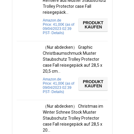
Rentiere aus Muster Staubschutz
Trolley Protector case Fall
reisegepäck…
Amazon.de
PRODUKT
Price:
41,00
€
(as of
KAUFEN
09/04/2023 02:39
PST-
Details
)
（Nur abdecken） Graphic
Christbaumschmuck Muster
Staubschutz Trolley Protector
case Fall reisegepäck auf 28,5 x
20,5 cm…
Amazon.de
PRODUKT
Price:
41,00
€
(as of
KAUFEN
09/04/2023 02:39
PST-
Details
)
（Nur abdecken） Christmas im
Winter Schnee Stock Muster
Staubschutz Trolley Protector
case Fall reisegepäck auf 28,5 x
20…