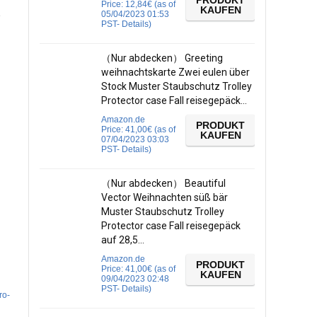
PRODUKT
Price:
12,84
€
(as of
KAUFEN
2
05/04/2023 01:53
PST-
Details
)
（Nur abdecken） Greeting
weihnachtskarte Zwei eulen über
Stock Muster Staubschutz Trolley
Protector case Fall reisegepäck…
Amazon.de
PRODUKT
Price:
41,00
€
(as of
KAUFEN
07/04/2023 03:03
PST-
Details
)
（Nur abdecken） Beautiful
Vector Weihnachten süß bär
Muster Staubschutz Trolley
Protector case Fall reisegepäck
auf 28,5…
Amazon.de
PRODUKT
Price:
41,00
€
(as of
KAUFEN
09/04/2023 02:48
PST-
Details
)
ro-