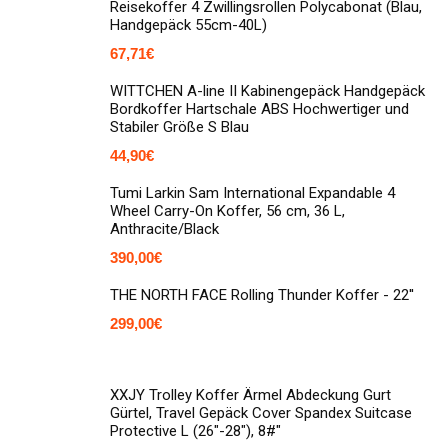
Reisekoffer 4 Zwillingsrollen Polycabonat (Blau,
Handgepäck 55cm-40L)
67,71
€
WITTCHEN A-line II Kabinengepäck Handgepäck
Bordkoffer Hartschale ABS Hochwertiger und
Stabiler Größe S Blau
44,90
€
Tumi Larkin Sam International Expandable 4
Wheel Carry-On Koffer, 56 cm, 36 L,
Anthracite/Black
390,00
€
THE NORTH FACE Rolling Thunder Koffer - 22''
299,00
€
XXJY Trolley Koffer Ärmel Abdeckung Gurt
Gürtel, Travel Gepäck Cover Spandex Suitcase
Protective L (26"-28"), 8#"