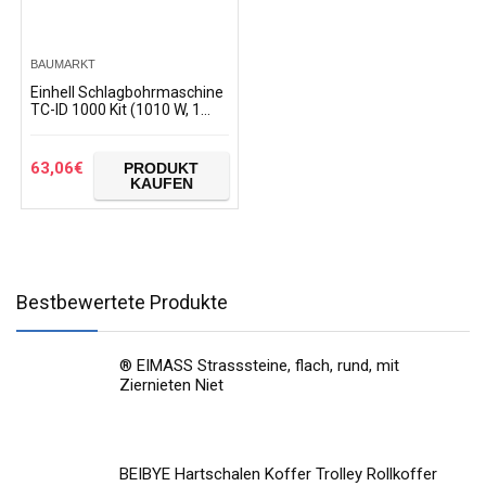
BAUMARKT
Einhell Schlagbohrmaschine
TC-ID 1000 Kit (1010 W, 1
Gang, Bohrleistung Ø Holz 32
mm, Ø Metall 13 mm, Ø
Beton 16 mm, 13…
63,06
€
PRODUKT
KAUFEN
Bestbewertete Produkte
® EIMASS Strasssteine, flach, rund, mit
Ziernieten Niet
BEIBYE Hartschalen Koffer Trolley Rollkoffer