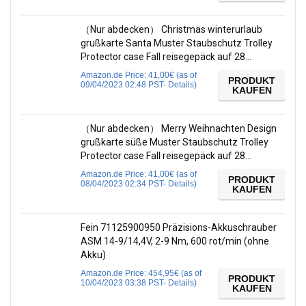
（Nur abdecken） Christmas winterurlaub
grußkarte Santa Muster Staubschutz Trolley
Protector case Fall reisegepäck auf 28…
Amazon.de Price:
41,00
€
(as of
PRODUKT
09/04/2023 02:48 PST-
Details
)
KAUFEN
（Nur abdecken） Merry Weihnachten Design
grußkarte süße Muster Staubschutz Trolley
Protector case Fall reisegepäck auf 28…
Amazon.de Price:
41,00
€
(as of
PRODUKT
08/04/2023 02:34 PST-
Details
)
KAUFEN
Fein 71125900950 Präzisions-Akkuschrauber
ASM 14-9/14,4V, 2-9 Nm, 600 rot/min (ohne
Akku)
Amazon.de Price:
454,95
€
(as of
PRODUKT
10/04/2023 03:38 PST-
Details
)
KAUFEN