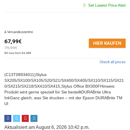
Set Lowest Price Alert
& Versandkostenfrei
67,99€
HIER KAUFEN
79,99€
99 new from 64,88€
Check all prices
(C13T08934011)Stylus
SX205/SX100/SX105/S20/S21/SX400/SX405/SX110/SX115/SX21
0/SX215/SX218/SX410/SX415,Stylus Office BX300FHinweis:
Produkt wird gerne speziell für Sie bestelltDURABrite Ultra
InkGanz gleich, was Sie drucken – mit der Epson DURABrite TM
Ul
Aktualisiert am August 6, 2026 10:42 p.m.