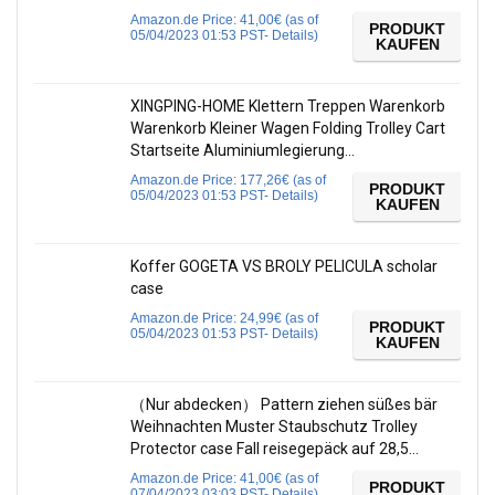
Amazon.de Price:
41,00
€
(as of
PRODUKT
05/04/2023 01:53 PST-
Details
)
KAUFEN
XINGPING-HOME Klettern Treppen Warenkorb
Warenkorb Kleiner Wagen Folding Trolley Cart
Startseite Aluminiumlegierung…
Amazon.de Price:
177,26
€
(as of
PRODUKT
05/04/2023 01:53 PST-
Details
)
KAUFEN
Koffer GOGETA VS BROLY PELICULA scholar
case
Amazon.de Price:
24,99
€
(as of
PRODUKT
05/04/2023 01:53 PST-
Details
)
KAUFEN
（Nur abdecken） Pattern ziehen süßes bär
Weihnachten Muster Staubschutz Trolley
Protector case Fall reisegepäck auf 28,5…
Amazon.de Price:
41,00
€
(as of
PRODUKT
07/04/2023 03:03 PST-
Details
)