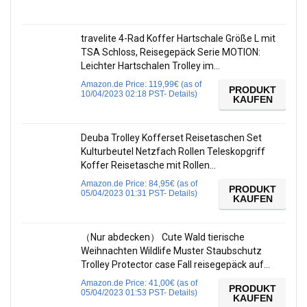
travelite 4-Rad Koffer Hartschale Größe L mit
TSA Schloss, Reisegepäck Serie MOTION:
Leichter Hartschalen Trolley im…
Amazon.de Price:
119,99
€
(as of
PRODUKT
10/04/2023 02:18 PST-
Details
)
KAUFEN
Deuba Trolley Kofferset Reisetaschen Set
Kulturbeutel Netzfach Rollen Teleskopgriff
Koffer Reisetasche mit Rollen…
Amazon.de Price:
84,95
€
(as of
PRODUKT
05/04/2023 01:31 PST-
Details
)
KAUFEN
（Nur abdecken） Cute Wald tierische
Weihnachten Wildlife Muster Staubschutz
Trolley Protector case Fall reisegepäck auf…
Amazon.de Price:
41,00
€
(as of
PRODUKT
05/04/2023 01:53 PST-
Details
)
KAUFEN