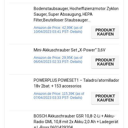
Bodenstaubsauger, Hocheffizienzmotor Zyklon
Sauger, Super Absaugung, HEPA
Filter,Beutelloser Staubsauger…
Amazon.de Price:
42,99
€
(as of
PRODUKT
10/04/2023 03:41 PST-
Details
)
KAUFEN
Mini-Akkuschrauber Set „X-Power“ 3,6V
Amazon.de Price:
29,95
€
(as of
PRODUKT
06/04/2023 02:33 PST-
Details
)
KAUFEN
POWERPLUS POWESET1 – Taladro/atornillador
18v 2bat. + 153 accesorios
Amazon.de Price:
115,39
€
(as of
PRODUKT
07/04/2023 03:33 PST-
Details
)
KAUFEN
BOSCH Akkuschrauber GSR 10,8-2-Li + Akku-
Radio GML 10,8 mit 2x Akku 2,0 Ah + Ladegerät
+ L-Boxx 0601429204