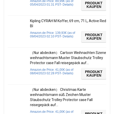
Amazon.de Price:
89,99
€
(as of
PRODUKT
05/04/2023 01:31 PST-
Details
)
KAUFEN
Kipling CYRAH M Koffer, 69 cm, 71 L, Active Red
Bl
Amazon.de Price:
139,93
€
(as of
PRODUKT
09/04/2023 02:10 PST-
Details
)
KAUFEN
（Nur abdecken） Cartoon Weihnachten Szene
weihnachtsmann Muster Staubschutz Trolley
Protector case Fall reisegepäck auf…
Amazon.de Price:
41,00
€
(as of
PRODUKT
08/04/2023 02:28 PST-
Details
)
KAUFEN
（Nur abdecken） Christmas Karte
weihnachtsmann süß Zeichen Muster
Staubschutz Trolley Protector case Fall
reisegepäck auf…
Amazon.de Price:
41,00
€
(as of
PRODUKT