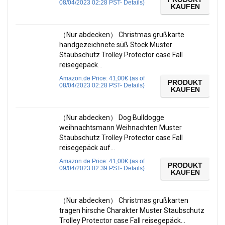
08/04/2023 02:28 PST-
Details
)
KAUFEN
（Nur abdecken） Christmas grußkarte
handgezeichnete süß Stock Muster
Staubschutz Trolley Protector case Fall
reisegepäck…
Amazon.de Price:
41,00
€
(as of
PRODUKT
08/04/2023 02:28 PST-
Details
)
KAUFEN
（Nur abdecken） Dog Bulldogge
weihnachtsmann Weihnachten Muster
Staubschutz Trolley Protector case Fall
reisegepäck auf…
Amazon.de Price:
41,00
€
(as of
PRODUKT
09/04/2023 02:39 PST-
Details
)
KAUFEN
（Nur abdecken） Christmas grußkarten
tragen hirsche Charakter Muster Staubschutz
Trolley Protector case Fall reisegepäck…