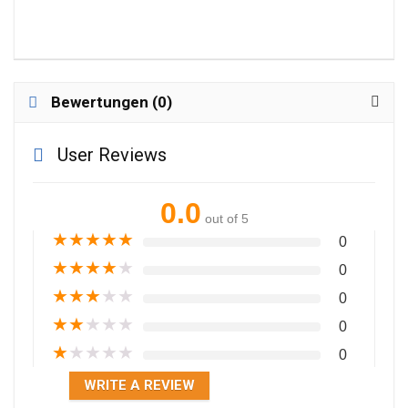
Bewertungen (0)
User Reviews
0.0
out of 5
★
★
★
★
★
0
★
★
★
★
★
0
★
★
★
★
★
0
★
★
★
★
★
0
★
★
★
★
★
0
WRITE A REVIEW