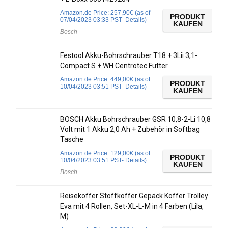
Amazon.de Price:
257,90
€
(as of
PRODUKT
07/04/2023 03:33 PST-
Details
)
KAUFEN
Bosch
Festool Akku-Bohrschrauber T18 + 3Lii 3,1-
Compact S + WH Centrotec Futter
Amazon.de Price:
449,00
€
(as of
PRODUKT
10/04/2023 03:51 PST-
Details
)
KAUFEN
BOSCH Akku Bohrschrauber GSR 10,8-2-Li 10,8
Volt mit 1 Akku 2,0 Ah + Zubehör in Softbag
Tasche
Amazon.de Price:
129,00
€
(as of
PRODUKT
10/04/2023 03:51 PST-
Details
)
KAUFEN
Bosch
Reisekoffer Stoffkoffer Gepäck Koffer Trolley
Eva mit 4 Rollen, Set-XL-L-M in 4 Farben (Lila,
M)