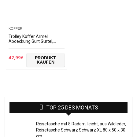
KOFFER
Trolley Koffer Ärmel
Abdeckung Gurt Gürtel,
Reisegepäck Protektor
Cover Elastic Stretch Fabric
Fabric Spandex
42,99
€
PRODUKT
Kofferraum…
KAUFEN
TOP 25 DES MONATS
Reisetasche mit 8 Rädern, leicht, aus Wildleder,
Reisetasche Schwarz Schwarz XL 80 x 50 x 30
cm