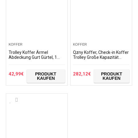
KOFFER
KOFFER
Trolley Koffer Ärmel
Qzny Koffer, Check-in Koffer
Abdeckung Gurt Gürtel, 1
Trolley Große Kapazität
Pcs Gepäck Cover Travel
Damen Reisetaschen
Case Protective Cover Fits
Wasserdichter mittlerer
18 bis 32 Zoll Gepäck…
Kabinenkoffer Hardshell…
42,99
€
282,12
€
PRODUKT
PRODUKT
KAUFEN
KAUFEN