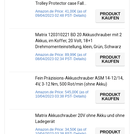
Trolley Protector case Fall…
Amazon.de Price:
41,00
€
(as of
PRODUKT
09/04/2023 02:48 PST-
Details
)
KAUFEN
Matrix 120310221 BD 20 Akkuschrauber mit 2
Akkus, im Koffer, 20 Volt, 18+1
Drehmomenteinstellung, klein, Grün, Schwarz
Amazon.de Price:
89,99
€
(as of
PRODUKT
08/04/2023 02:34 PST-
Details
)
KAUFEN
Fein Präzisions-Akkuschrauber ASM 14-12/14,
4V, 3-12 Nm, 500 Rot/min (ohne Akku)
Amazon.de Price:
545,00
€
(as of
PRODUKT
10/04/2023 03:38 PST-
Details
)
KAUFEN
Matrix Akkuschrauber 20V ohne Akku und ohne
Ladegerät
Amazon.de Price:
34,50
€
(as of
PRODUKT
10/04/2023 03:38 PST-
Details
)