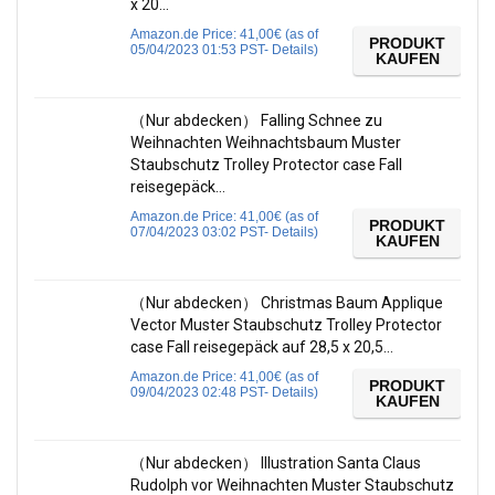
x 20…
Amazon.de Price:
41,00
€
(as of
PRODUKT
05/04/2023 01:53 PST-
Details
)
KAUFEN
（Nur abdecken） Falling Schnee zu
Weihnachten Weihnachtsbaum Muster
Staubschutz Trolley Protector case Fall
reisegepäck…
Amazon.de Price:
41,00
€
(as of
PRODUKT
07/04/2023 03:02 PST-
Details
)
KAUFEN
（Nur abdecken） Christmas Baum Applique
Vector Muster Staubschutz Trolley Protector
case Fall reisegepäck auf 28,5 x 20,5…
Amazon.de Price:
41,00
€
(as of
PRODUKT
09/04/2023 02:48 PST-
Details
)
KAUFEN
（Nur abdecken） Illustration Santa Claus
Rudolph vor Weihnachten Muster Staubschutz