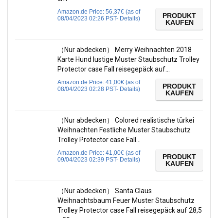
Amazon.de Price:
56,37
€
(as of
PRODUKT
08/04/2023 02:26 PST-
Details
)
KAUFEN
（Nur abdecken） Merry Weihnachten 2018
Karte Hund lustige Muster Staubschutz Trolley
Protector case Fall reisegepäck auf…
Amazon.de Price:
41,00
€
(as of
PRODUKT
08/04/2023 02:28 PST-
Details
)
KAUFEN
（Nur abdecken） Colored realistische türkei
Weihnachten Festliche Muster Staubschutz
Trolley Protector case Fall…
Amazon.de Price:
41,00
€
(as of
PRODUKT
09/04/2023 02:39 PST-
Details
)
KAUFEN
（Nur abdecken） Santa Claus
Weihnachtsbaum Feuer Muster Staubschutz
Trolley Protector case Fall reisegepäck auf 28,5