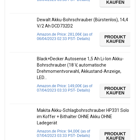
KAUFEN
Dewalt Akku-Bohrschrauber (Bürstenlos), 14,4
V/2 Ah DCD732D2
Amazon.de Price:
281,06
€
(as of
PRODUKT
06/04/2023 02:33 PST-
Details
)
KAUFEN
Black+Decker Autosense 1,5 Ah Li-Ion Akku-
Bohrschrauber (18 V, automatische
Drehmomentvorwahl, Akkustand-Anzeige,
LED…
Amazon.de Price:
149,00
€
(as of
PRODUKT
07/04/2023 03:33 PST-
Details
)
KAUFEN
Makita Akku-Schlagbohrschrauber HP331 Solo
im Koffer + Bithalter OHNE Akku OHNE
Ladegerät
Amazon.de Price:
94,00
€
(as of
PRODUKT
07/04/2023 03:33 PST-
Details
)
KAUFEN