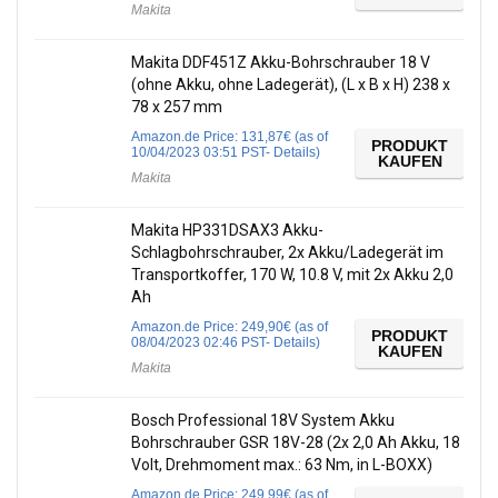
Makita
Makita DDF451Z Akku-Bohrschrauber 18 V
(ohne Akku, ohne Ladegerät), (L x B x H) 238 x
78 x 257 mm
Amazon.de Price:
131,87
€
(as of
PRODUKT
10/04/2023 03:51 PST-
Details
)
KAUFEN
Makita
Makita HP331DSAX3 Akku-
Schlagbohrschrauber, 2x Akku/Ladegerät im
Transportkoffer, 170 W, 10.8 V, mit 2x Akku 2,0
Ah
Amazon.de Price:
249,90
€
(as of
PRODUKT
08/04/2023 02:46 PST-
Details
)
KAUFEN
Makita
Bosch Professional 18V System Akku
Bohrschrauber GSR 18V-28 (2x 2,0 Ah Akku, 18
Volt, Drehmoment max.: 63 Nm, in L-BOXX)
Amazon.de Price:
249,99
€
(as of