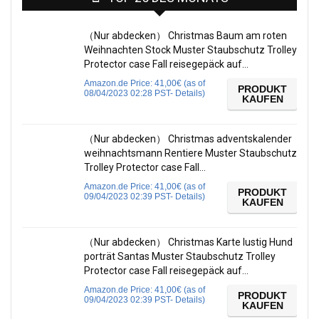
（Nur abdecken） Christmas Baum am roten
Weihnachten Stock Muster Staubschutz Trolley
Protector case Fall reisegepäck auf…
Amazon.de Price:
41,00
€
(as of
PRODUKT
08/04/2023 02:28 PST-
Details
)
KAUFEN
（Nur abdecken） Christmas adventskalender
weihnachtsmann Rentiere Muster Staubschutz
Trolley Protector case Fall…
Amazon.de Price:
41,00
€
(as of
PRODUKT
09/04/2023 02:39 PST-
Details
)
KAUFEN
（Nur abdecken） Christmas Karte lustig Hund
porträt Santas Muster Staubschutz Trolley
Protector case Fall reisegepäck auf…
Amazon.de Price:
41,00
€
(as of
PRODUKT
09/04/2023 02:39 PST-
Details
)
KAUFEN