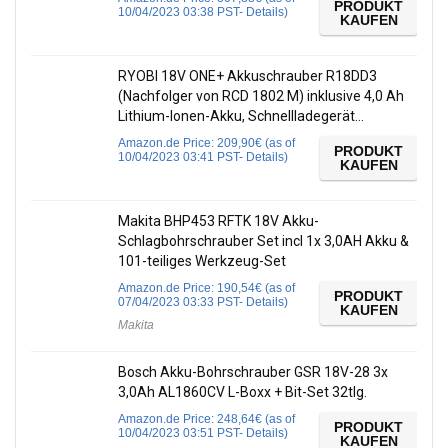
PRODUKT
10/04/2023 03:38 PST-
Details
)
KAUFEN
RYOBI 18V ONE+ Akkuschrauber R18DD3
(Nachfolger von RCD 1802 M) inklusive 4,0 Ah
Lithium-Ionen-Akku, Schnellladegerät…
Amazon.de Price:
209,90
€
(as of
PRODUKT
10/04/2023 03:41 PST-
Details
)
KAUFEN
Makita BHP453 RFTK 18V Akku-
Schlagbohrschrauber Set incl 1x 3,0AH Akku &
101-teiliges Werkzeug-Set
Amazon.de Price:
190,54
€
(as of
PRODUKT
07/04/2023 03:33 PST-
Details
)
KAUFEN
Makita
Bosch Akku-Bohrschrauber GSR 18V-28 3x
3,0Ah AL1860CV L-Boxx + Bit-Set 32tlg.
Amazon.de Price:
248,64
€
(as of
PRODUKT
10/04/2023 03:51 PST-
Details
)
KAUFEN