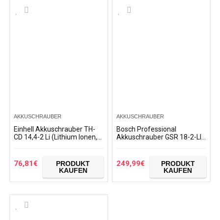
AKKUSCHRAUBER
AKKUSCHRAUBER
Einhell Akkuschrauber TH-
Bosch Professional
CD 14,4-2 Li (Lithium Ionen,
Akkuschrauber GSR 18-2-LI
14,4 V, 1,3 Ah, 2 Gang, 33
Plus (2x 2,0 Ah Akku, 18 Volt,
Nm, Ladegerät, Koffer)
Schrauben-Ø max: 8 mm, in
L-BOXX)
76,81
€
249,99
€
PRODUKT
PRODUKT
KAUFEN
KAUFEN