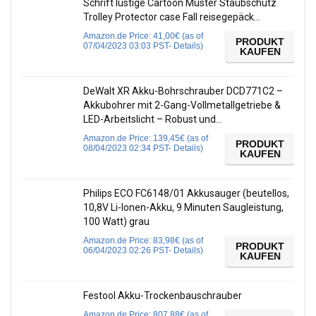
Schrift lustige Cartoon Muster Staubschutz
Trolley Protector case Fall reisegepäck…
Amazon.de Price:
41,00
€
(as of
PRODUKT
07/04/2023 03:03 PST-
Details
)
KAUFEN
DeWalt XR Akku-Bohrschrauber DCD771C2 –
Akkubohrer mit 2-Gang-Vollmetallgetriebe &
LED-Arbeitslicht – Robust und…
Amazon.de Price:
139,45
€
(as of
PRODUKT
08/04/2023 02:34 PST-
Details
)
KAUFEN
Philips ECO FC6148/01 Akkusauger (beutellos,
10,8V Li-Ionen-Akku, 9 Minuten Saugleistung,
100 Watt) grau
Amazon.de Price:
83,98
€
(as of
PRODUKT
06/04/2023 02:26 PST-
Details
)
KAUFEN
Festool Akku-Trockenbauschrauber
Amazon.de Price:
807,88
€
(as of