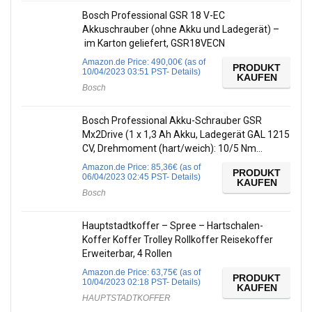
Bosch Professional GSR 18 V-EC
Akkuschrauber (ohne Akku und Ladegerät) –
im Karton geliefert, GSR18VECN
Amazon.de Price:
490,00
€
(as of
PRODUKT
10/04/2023 03:51 PST-
Details
)
KAUFEN
Bosch
Bosch Professional Akku-Schrauber GSR
Mx2Drive (1 x 1,3 Ah Akku, Ladegerät GAL 1215
CV, Drehmoment (hart/weich): 10/5 Nm…
Amazon.de Price:
85,36
€
(as of
PRODUKT
06/04/2023 02:45 PST-
Details
)
KAUFEN
Bosch
Hauptstadtkoffer – Spree – Hartschalen-
Koffer Koffer Trolley Rollkoffer Reisekoffer
Erweiterbar, 4 Rollen
Amazon.de Price:
63,75
€
(as of
PRODUKT
10/04/2023 02:18 PST-
Details
)
KAUFEN
HAUPTSTADTKOFFER