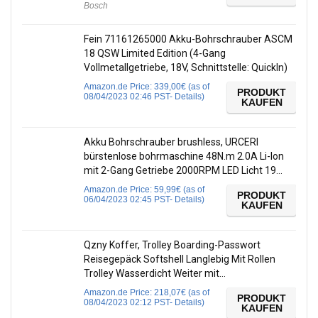
Bosch
Fein 71161265000 Akku-Bohrschrauber ASCM
18 QSW Limited Edition (4-Gang
Vollmetallgetriebe, 18V, Schnittstelle: QuickIn)
Amazon.de Price:
339,00
€
(as of
PRODUKT
08/04/2023 02:46 PST-
Details
)
KAUFEN
Akku Bohrschrauber brushless, URCERI
bürstenlose bohrmaschine 48N.m 2.0A Li-Ion
mit 2-Gang Getriebe 2000RPM LED Licht 19…
Amazon.de Price:
59,99
€
(as of
PRODUKT
06/04/2023 02:45 PST-
Details
)
KAUFEN
Qzny Koffer, Trolley Boarding-Passwort
Reisegepäck Softshell Langlebig Mit Rollen
Trolley Wasserdicht Weiter mit…
Amazon.de Price:
218,07
€
(as of
PRODUKT
08/04/2023 02:12 PST-
Details
)
KAUFEN