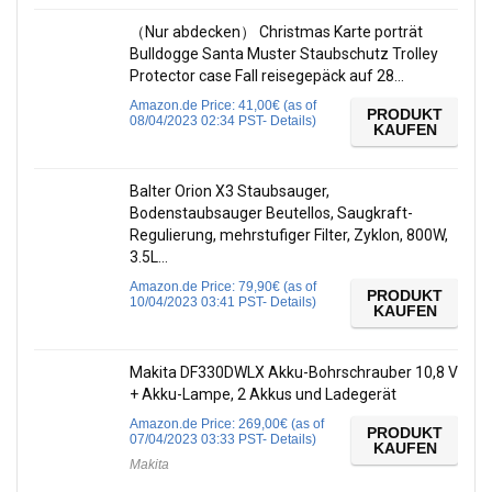
（Nur abdecken） Christmas Karte porträt
Bulldogge Santa Muster Staubschutz Trolley
Protector case Fall reisegepäck auf 28…
Amazon.de Price:
41,00
€
(as of
PRODUKT
08/04/2023 02:34 PST-
Details
)
KAUFEN
Balter Orion X3 Staubsauger,
Bodenstaubsauger Beutellos, Saugkraft-
Regulierung, mehrstufiger Filter, Zyklon, 800W,
3.5L…
Amazon.de Price:
79,90
€
(as of
PRODUKT
10/04/2023 03:41 PST-
Details
)
KAUFEN
Makita DF330DWLX Akku-Bohrschrauber 10,8 V
+ Akku-Lampe, 2 Akkus und Ladegerät
Amazon.de Price:
269,00
€
(as of
PRODUKT
07/04/2023 03:33 PST-
Details
)
KAUFEN
Makita