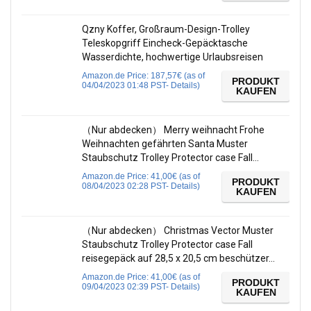
Qzny Koffer, Großraum-Design-Trolley
Teleskopgriff Eincheck-Gepäcktasche
Wasserdichte, hochwertige Urlaubsreisen
Amazon.de Price:
187,57
€
(as of
PRODUKT
04/04/2023 01:48 PST-
Details
)
KAUFEN
（Nur abdecken） Merry weihnacht Frohe
Weihnachten gefährten Santa Muster
Staubschutz Trolley Protector case Fall…
Amazon.de Price:
41,00
€
(as of
PRODUKT
08/04/2023 02:28 PST-
Details
)
KAUFEN
（Nur abdecken） Christmas Vector Muster
Staubschutz Trolley Protector case Fall
reisegepäck auf 28,5 x 20,5 cm beschützer…
Amazon.de Price:
41,00
€
(as of
PRODUKT
09/04/2023 02:39 PST-
Details
)
KAUFEN