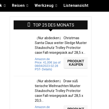
k
Reisen
Werkzeug
Listenansicht
TOP 25 DES MONATS
（Nur abdecken） Christmas
Santa Claus weiter Sledge Muster
Staubschutz Trolley Protector
case Fall reisegepäck auf 28,5 x…
Amazon.de
PRODUKT
Price:
41,00
€
(as of
KAUFEN
08/04/2023 02:28
PST-
Details
)
（Nur abdecken） Draw süß
tierische Weihnachten Muster
Staubschutz Trolley Protector
case Fall reisegepäck auf 28,5 x
20,5…
Amazon.de