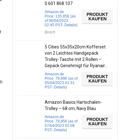
0.601.868.107
Amazon.de
PRODUKT
Price:
135,85
€
(as
KAUFEN
of 06/04/2023
02:45 PST-
Details
)
r
Bosch
5 Cities 55x35x20cm Kofferset
von 2 Leichtes Handgepäck
Trolley-Tasche mit 2 Rollen –
Gepäck Genehmigt für Ryanair…
Amazon.de
PRODUKT
Price:
79,99
€
(as of
KAUFEN
en
05/04/2023 01:31
PST-
Details
)
Amazon Basics Hartschalen-
Trolley – 68 cm, Navy Blau
Amazon.de
PRODUKT
Price:
79,95
€
(as of
KAUFEN
07/04/2023 02:08
PST-
Details
)