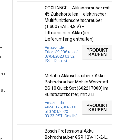
GOCHANGE – Akkuschrauber mit
45 Zubehörteilen – elektrischer
Multifunktionsdrehschrauber
(1.300 mAh, 4,8 V) –
Lithiumionen-Akku (im
Lieferumfang enthalten).
Amazon.de
t
PRODUKT
Price:
89,90
€
(as of
KAUFEN
.
07/04/2023 03:32
PST-
Details
)
sen
Metabo Akkuschrauber / Akku
Bohrschrauber Mobile Werkstatt
BS 18 Quick Set (602217880) im
eut
Kunststoffkoffer; mit 2 Li…
Amazon.de
PRODUKT
Price:
176,80
€
(as
KAUFEN
of 07/04/2023
03:33 PST-
Details
)
Bosch Professional Akku
Bohrschrauber GSR 12V-15-2-LI,
z