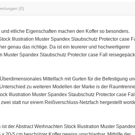
ertungen (0)
 und etliche Eigenschaften machen den Koffer so besonders.
tock Illustration Muster Spandex Staubschutz Protector case Fa
er genau das richtige. Da ist ein teurerer und hochwertigerer
ion Muster Spandex Staubschutz Protector case Fall reisegepäck
. Überdimensionales Mittelfach mit Gurten für die Befestigung un
ner Unterschied zu weiteren Modellen der Marke is der Raumtrenne
ock Illustration Muster Spandex Staubschutz Protector case Fal
 zwei statt nur einem Reißverschluss-Netzfach hergestellt word
ist der Abstract Weihnachten Stock Illustration Muster Spande
 x 20-5 cm beschützer Koffer gewiss unschlagbar. Mithilfe der