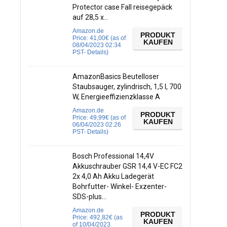
Protector case Fall reisegepäck
auf 28,5 x…
Amazon.de
PRODUKT
Price:
41,00
€
(as of
KAUFEN
08/04/2023 02:34
PST-
Details
)
AmazonBasics Beutelloser
Staubsauger, zylindrisch, 1,5 l, 700
W, Energieeffizienzklasse A
Amazon.de
PRODUKT
Price:
49,99
€
(as of
KAUFEN
06/04/2023 02:26
PST-
Details
)
Bosch Professional 14,4V
Akkuschrauber GSR 14,4 V-EC FC2
2x 4,0 Ah Akku Ladegerät
Bohrfutter- Winkel- Exzenter-
SDS-plus…
Amazon.de
PRODUKT
Price:
492,82
€
(as
KAUFEN
of 10/04/2023