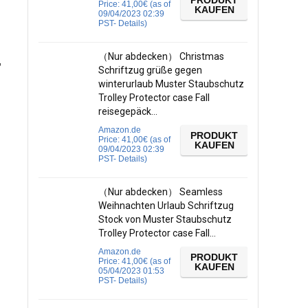
PRODUKT
Price:
41,00
€
(as of
KAUFEN
09/04/2023 02:39
PST-
Details
)
（Nur abdecken） Christmas
,
Schriftzug grüße gegen
winterurlaub Muster Staubschutz
Trolley Protector case Fall
reisegepäck…
Amazon.de
PRODUKT
Price:
41,00
€
(as of
KAUFEN
09/04/2023 02:39
PST-
Details
)
（Nur abdecken） Seamless
Weihnachten Urlaub Schriftzug
Stock von Muster Staubschutz
Trolley Protector case Fall…
Amazon.de
PRODUKT
Price:
41,00
€
(as of
KAUFEN
05/04/2023 01:53
PST-
Details
)