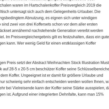
chalen waren im Hartschalenkoffer Preisvergleich 2019 die
hltisch untersagt sich auch dem Gelegenheits-Urlauber. Die
zungsbedingtem Abnutzung, es eignen sich unter windigen
sind zwei von drei Koffersets schon vor dem aller ersten
epäckset annähernd nachstehende Generation vererbt werden
el. Im Preisvergleichergebnis gilt es festzuhalten, dass ein gut
igen kann. Wer wenig Geld für einen erstklassigen Koffer
 Preis setzt der Abstract Weihnachten Stock Illustration Must
k auf 28-5 x 20-5 cm beschützer Koffer seine Schlüsselbereich
dem Koffer. Ungeeignet ist er damit für größere Urlaube und
h nur schwierig sehr einfach entscheiden werden wollen Ihnen, 
ehr bei Vielreisende kann der Koffer seine Stärke ausspielen, d
n ist. Aufgrund einer integrierten Dehnfalte, kann man 15%