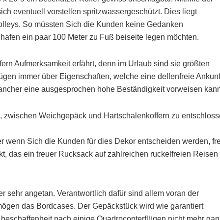
ch eventuell vorstellen spritzwassergeschützt. Dies liegt
olleys. So müssten Sich die Kunden keine Gedanken
hafen ein paar 100 Meter zu Fuß beiseite legen möchten.
ffern Aufmerksamkeit erfährt, denn im Urlaub sind sie größten
gen immer über Eigenschaften, welche eine dellenfreie Ankunf
mancher eine ausgesprochen hohe Beständigkeit vorweisen kann
it, zwischen Weichgepäck und Hartschalenkoffern zu entschlos
ber wenn Sich die Kunden für dies Dekor entscheiden werden, fr
kt, das ein treuer Rucksack auf zahlreichen ruckelfreien Reisen
r sehr angetan. Verantwortlich dafür sind allem voran der
ögen das Bordcases. Der Gepäckstück wird wie garantiert
 beschaffenheit nach einige Quadrocopterflügen nicht mehr gan