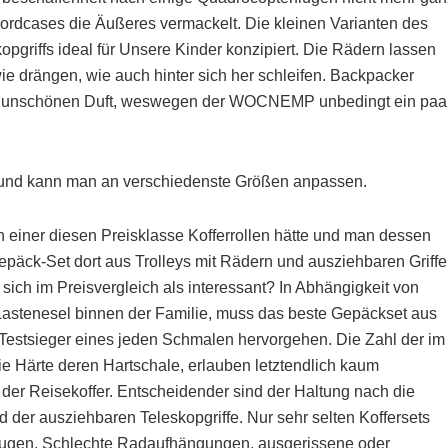
ordcases die Äußeres vermackelt. Die kleinen Varianten des
pgriffs ideal für Unsere Kinder konzipiert. Die Rädern lassen
ie drängen, wie auch hinter sich her schleifen. Backpacker
er unschönen Duft, weswegen der WOCNEMP unbedingt ein paa
bar und kann man an verschiedenste Größen anpassen.
enn einer diesen Preisklasse Kofferrollen hätte und man dessen
Gepäck-Set dort aus Trolleys mit Rädern und ausziehbaren Griff
ch im Preisvergleich als interessant? In Abhängigkeit von
stenesel binnen der Familie, muss das beste Gepäckset aus
r Testsieger eines jeden Schmalen hervorgehen. Die Zahl der im
e Härte deren Hartschale, erlauben letztendlich kaum
 der Reisekoffer. Entscheidender sind der Haltung nach die
d der ausziehbaren Teleskopgriffe. Nur sehr selten Koffersets
zeugen. Schlechte Radaufhängungen, ausgerissene oder