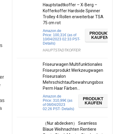
Hauptstadtkoffer – X-Berg –
Kofferkoffer Hardside Spinner
Trolley 4 Rollen erweiterbar TSA
75 cm rot
Amazon.de
PRODUKT
Price:
100,31
€
(as of
KAUFEN
10/04/2023 02:33 PST-
Details
)
es
HAUPTSTADTKOFFER
Friseurwagen Multifunktionales
Friseurprodukt Werkzeugwagen
Friseursalon
er
Mehrschichtaufbewahrungsbox
e
Perm Haar Färben…
Amazon.de
PRODUKT
was
Price:
310,99
€
(as
KAUFEN
of 08/04/2023
a
02:26 PST-
Details
)
（Nur abdecken） Seamless
Blaue Weihnachten Rentiere