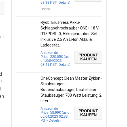
03:38 PST-
Details
)
Bosch
Ryobi Brushless Akku-
Schlagbohrschrauber ONE+ 18 V
R18PDBL-0, Akkuschrauber-Set
ll
inklusive 2,5 Ah Li-Ion Akku &
Ladegerät…
Amazon.de
PRODUKT
Price:
220,05
€
(as
KAUFEN
of 10/04/2023
03:41 PST-
Details
)
d
OneConcept Clean Master Zyklon-
r
Staubsauger –
l
Bodenstaubsauger, beutelloser
Staubsauger, 700 Watt Leistung, 2
en
Liter…
Amazon.de
PRODUKT
Price:
58,99
€
(as of
KAUFEN
06/04/2023 02:33
x
PST-
Details
)