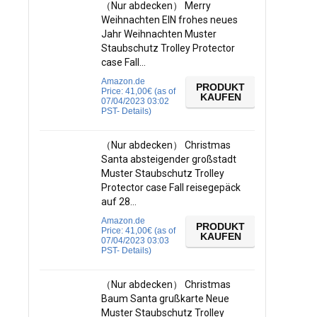
（Nur abdecken） Merry
Weihnachten EIN frohes neues
Jahr Weihnachten Muster
Staubschutz Trolley Protector
case Fall…
Amazon.de
PRODUKT
Price:
41,00
€
(as of
KAUFEN
07/04/2023 03:02
PST-
Details
)
（Nur abdecken） Christmas
Santa absteigender großstadt
Muster Staubschutz Trolley
Protector case Fall reisegepäck
auf 28…
Amazon.de
PRODUKT
Price:
41,00
€
(as of
KAUFEN
07/04/2023 03:03
PST-
Details
)
（Nur abdecken） Christmas
Baum Santa grußkarte Neue
Muster Staubschutz Trolley