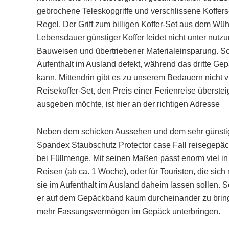
gebrochene Teleskopgriffe und verschlissene Koffers
Regel. Der Griff zum billigen Koffer-Set aus dem Wü
Lebensdauer günstiger Koffer leidet nicht unter nut
Bauweisen und übertriebener Materialeinsparung. So 
Aufenthalt im Ausland defekt, während das dritte G
kann. Mittendrin gibt es zu unserem Bedauern nicht vi
Reisekoffer-Set, den Preis einer Ferienreise überste
ausgeben möchte, ist hier an der richtigen Adresse
Neben dem schicken Aussehen und dem sehr günstigen
Spandex Staubschutz Protector case Fall reisegepäc
bei Füllmenge. Mit seinen Maßen passt enorm viel in 
Reisen (ab ca. 1 Woche), oder für Touristen, die sic
sie im Aufenthalt im Ausland daheim lassen sollen. S
er auf dem Gepäckband kaum durcheinander zu bringe
mehr Fassungsvermögen im Gepäck unterbringen.