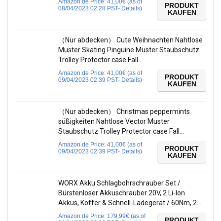
Amazon.de Price:
41,00
€
(as of
PRODUKT
08/04/2023 02:28 PST-
Details
)
KAUFEN
（Nur abdecken） Cute Weihnachten Nahtlose
Muster Skating Pinguine Muster Staubschutz
Trolley Protector case Fall…
Amazon.de Price:
41,00
€
(as of
PRODUKT
09/04/2023 02:39 PST-
Details
)
KAUFEN
（Nur abdecken） Christmas peppermints
süßigkeiten Nahtlose Vector Muster
Staubschutz Trolley Protector case Fall…
Amazon.de Price:
41,00
€
(as of
PRODUKT
09/04/2023 02:39 PST-
Details
)
KAUFEN
WORX Akku Schlagbohrschrauber Set /
Bürstenloser Akkuschrauber 20V, 2 Li-Ion
Akkus, Koffer & Schnell-Ladegerät / 60Nm, 2…
Amazon.de Price:
179,99
€
(as of
PRODUKT