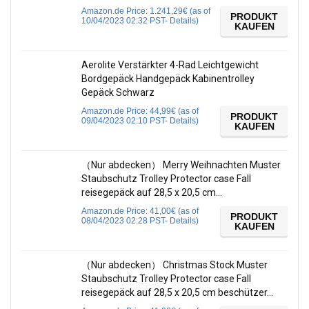
Amazon.de Price:
1.241,29
€
(as of
PRODUKT
10/04/2023 02:32 PST-
Details
)
KAUFEN
Aerolite Verstärkter 4-Rad Leichtgewicht
Bordgepäck Handgepäck Kabinentrolley
Gepäck Schwarz
Amazon.de Price:
44,99
€
(as of
PRODUKT
09/04/2023 02:10 PST-
Details
)
KAUFEN
（Nur abdecken） Merry Weihnachten Muster
Staubschutz Trolley Protector case Fall
reisegepäck auf 28,5 x 20,5 cm…
Amazon.de Price:
41,00
€
(as of
PRODUKT
08/04/2023 02:28 PST-
Details
)
KAUFEN
（Nur abdecken） Christmas Stock Muster
Staubschutz Trolley Protector case Fall
reisegepäck auf 28,5 x 20,5 cm beschützer…