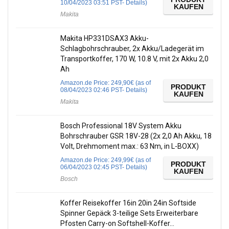
10/04/2023 03:51 PST-
Details
)
KAUFEN
Makita
Makita HP331DSAX3 Akku-
Schlagbohrschrauber, 2x Akku/Ladegerät im
Transportkoffer, 170 W, 10.8 V, mit 2x Akku 2,0
Ah
Amazon.de Price:
249,90
€
(as of
PRODUKT
08/04/2023 02:46 PST-
Details
)
KAUFEN
Makita
Bosch Professional 18V System Akku
Bohrschrauber GSR 18V-28 (2x 2,0 Ah Akku, 18
Volt, Drehmoment max.: 63 Nm, in L-BOXX)
Amazon.de Price:
249,99
€
(as of
PRODUKT
06/04/2023 02:45 PST-
Details
)
KAUFEN
Bosch
Koffer Reisekoffer 16in 20in 24in Softside
Spinner Gepäck 3-teilige Sets Erweiterbare
Pfosten Carry-on Softshell-Koffer…