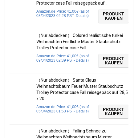
Protector case Fall reisegepäck auf…
Amazon.de Price:
41,00
€
(as of
PRODUKT
08/04/2023 02:28 PST-
Details
)
KAUFEN
（Nur abdecken） Colored realistische türkei
Weihnachten Festliche Muster Staubschutz
Trolley Protector case Fall…
Amazon.de Price:
41,00
€
(as of
PRODUKT
09/04/2023 02:39 PST-
Details
)
KAUFEN
（Nur abdecken） Santa Claus
Weihnachtsbaum Feuer Muster Staubschutz
Trolley Protector case Fall reisegepäck auf 28,5
x 20…
Amazon.de Price:
41,00
€
(as of
PRODUKT
05/04/2023 01:53 PST-
Details
)
KAUFEN
（Nur abdecken） Falling Schnee zu
Weihnachten Weihnachtsbaum Muster