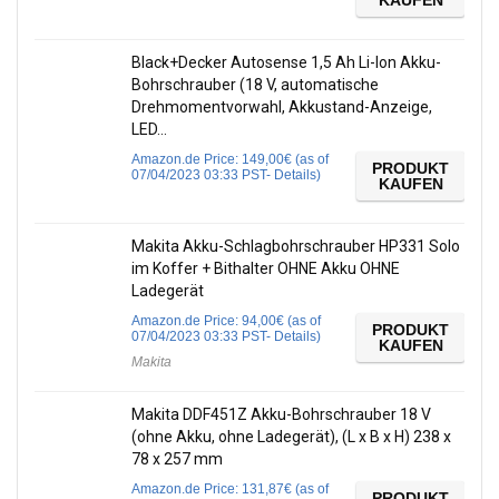
KAUFEN
Black+Decker Autosense 1,5 Ah Li-Ion Akku-
Bohrschrauber (18 V, automatische
Drehmomentvorwahl, Akkustand-Anzeige,
LED…
Amazon.de Price:
149,00
€
(as of
PRODUKT
07/04/2023 03:33 PST-
Details
)
KAUFEN
Makita Akku-Schlagbohrschrauber HP331 Solo
im Koffer + Bithalter OHNE Akku OHNE
Ladegerät
Amazon.de Price:
94,00
€
(as of
PRODUKT
07/04/2023 03:33 PST-
Details
)
KAUFEN
Makita
Makita DDF451Z Akku-Bohrschrauber 18 V
(ohne Akku, ohne Ladegerät), (L x B x H) 238 x
78 x 257 mm
Amazon.de Price:
131,87
€
(as of
PRODUKT