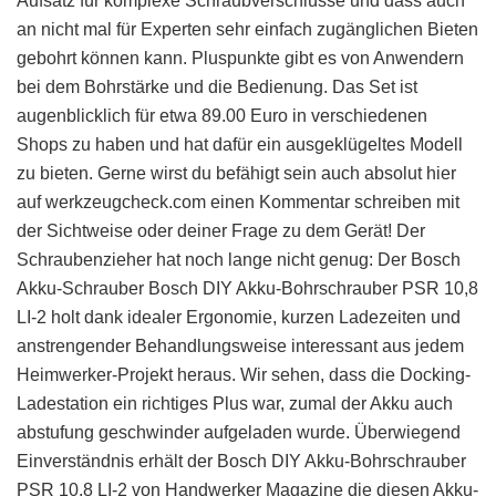
Aufsatz für komplexe Schraubverschlüsse und dass auch
an nicht mal für Experten sehr einfach zugänglichen Bieten
gebohrt können kann. Pluspunkte gibt es von Anwendern
bei dem Bohrstärke und die Bedienung. Das Set ist
augenblicklich für etwa 89.00 Euro in verschiedenen
Shops zu haben und hat dafür ein ausgeklügeltes Modell
zu bieten. Gerne wirst du befähigt sein auch absolut hier
auf werkzeugcheck.com einen Kommentar schreiben mit
der Sichtweise oder deiner Frage zu dem Gerät! Der
Schraubenzieher hat noch lange nicht genug: Der Bosch
Akku-Schrauber Bosch DIY Akku-Bohrschrauber PSR 10,8
LI-2 holt dank idealer Ergonomie, kurzen Ladezeiten und
anstrengender Behandlungsweise interessant aus jedem
Heimwerker-Projekt heraus. Wir sehen, dass die Docking-
Ladestation ein richtiges Plus war, zumal der Akku auch
abstufung geschwinder aufgeladen wurde. Überwiegend
Einverständnis erhält der Bosch DIY Akku-Bohrschrauber
PSR 10,8 LI-2 von Handwerker Magazine die diesen Akku-