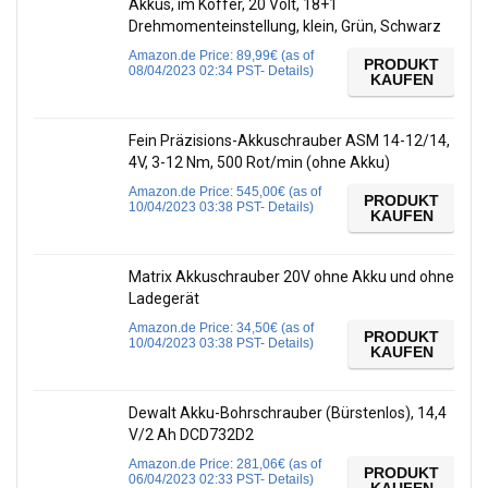
Akkus, im Koffer, 20 Volt, 18+1
Drehmomenteinstellung, klein, Grün, Schwarz
Amazon.de Price:
89,99
€
(as of
PRODUKT
08/04/2023 02:34 PST-
Details
)
KAUFEN
Fein Präzisions-Akkuschrauber ASM 14-12/14,
4V, 3-12 Nm, 500 Rot/min (ohne Akku)
Amazon.de Price:
545,00
€
(as of
PRODUKT
10/04/2023 03:38 PST-
Details
)
KAUFEN
Matrix Akkuschrauber 20V ohne Akku und ohne
Ladegerät
Amazon.de Price:
34,50
€
(as of
PRODUKT
10/04/2023 03:38 PST-
Details
)
KAUFEN
Dewalt Akku-Bohrschrauber (Bürstenlos), 14,4
V/2 Ah DCD732D2
Amazon.de Price:
281,06
€
(as of
PRODUKT
06/04/2023 02:33 PST-
Details
)