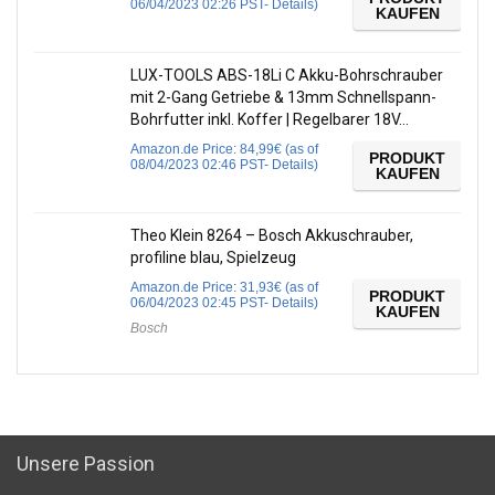
06/04/2023 02:26 PST-
Details
)
KAUFEN
LUX-TOOLS ABS-18Li C Akku-Bohrschrauber
mit 2-Gang Getriebe & 13mm Schnellspann-
Bohrfutter inkl. Koffer | Regelbarer 18V…
Amazon.de Price:
84,99
€
(as of
PRODUKT
08/04/2023 02:46 PST-
Details
)
KAUFEN
Theo Klein 8264 – Bosch Akkuschrauber,
profiline blau, Spielzeug
Amazon.de Price:
31,93
€
(as of
PRODUKT
06/04/2023 02:45 PST-
Details
)
KAUFEN
Bosch
Unsere Passion