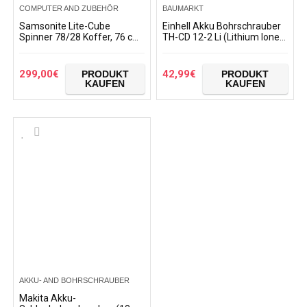
COMPUTER AND ZUBEHÖR
BAUMARKT
Samsonite Lite-Cube
Einhell Akku Bohrschrauber
Spinner 78/28 Koffer, 76 cm,
TH-CD 12-2 Li (Lithium Ionen,
96 Liter, Dunkel Grün
12 V, 1,3 Ah, 2 Gang, 24 Nm,
Ladegerät, Koffer) + kwb
Handy…
299,00
€
42,99
€
PRODUKT
PRODUKT
KAUFEN
KAUFEN
AKKU- AND BOHRSCHRAUBER
Makita Akku-