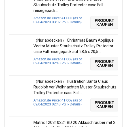
Staubschutz Trolley Protector case Fall
reisegepäck…
Amazon.de Price:
41,00
€
(as of
PRODUKT
07/04/2023 03:02 PST-
Details
)
KAUFEN
（Nur abdecken） Christmas Baum Applique
Vector Muster Staubschutz Trolley Protector
case Fall reisegepäck auf 28,5 x 20,5…
Amazon.de Price:
41,00
€
(as of
PRODUKT
09/04/2023 02:48 PST-
Details
)
KAUFEN
（Nur abdecken） Illustration Santa Claus
Rudolph vor Weihnachten Muster Staubschutz
Trolley Protector case Fall…
Amazon.de Price:
41,00
€
(as of
PRODUKT
09/04/2023 02:48 PST-
Details
)
KAUFEN
Matrix 120310221 BD 20 Akkuschrauber mit 2