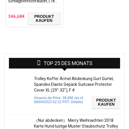
Schlagbohrschrauber, (18
V/5,0 Ah im Makpac
inklusive 2 Akkus und
Ladegerät), DHP459RTJ,
346,68
€
PRODUKT
Blau, mit 2x Akku 5…
KAUFEN
TOP 25 DES MONATS
Trolley Koffer Ärmel Abdeckung Gurt Gürtel,
Spandex Elastic Gepäck Suitcase Protector
Cover XL (29″-32″), F #
Amazon.de Price:
38,99
€
(as of
PRODUKT
08/04/2023 02:22 PST-
Details
)
KAUFEN
（Nur abdecken） Merry Weihnachten 2018
Karte Hund lustige Muster Staubschutz Trolley