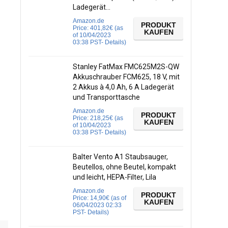
Ladegerät…
Amazon.de
PRODUKT
Price:
401,82
€
(as
KAUFEN
of 10/04/2023
03:38 PST-
Details
)
Stanley FatMax FMC625M2S-QW
Akkuschrauber FCM625, 18 V, mit
2 Akkus à 4,0 Ah, 6 A Ladegerät
und Transporttasche
Amazon.de
PRODUKT
Price:
218,25
€
(as
KAUFEN
of 10/04/2023
03:38 PST-
Details
)
Balter Vento A1 Staubsauger,
Beutellos, ohne Beutel, kompakt
und leicht, HEPA-Filter, Lila
Amazon.de
PRODUKT
Price:
14,90
€
(as of
KAUFEN
06/04/2023 02:33
PST-
Details
)