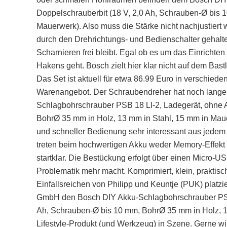
Doppelschrauberbit (18 V, 2,0 Ah, Schrauben-Ø bis 
Mauerwerk). Also muss die Stärke nicht nachjustiert
durch den Drehrichtungs- und Bedienschalter gehalt
Scharnieren frei bleibt. Egal ob es um das Einricht
Hakens geht. Bosch zielt hier klar nicht auf dem Bast
Das Set ist aktuell für etwa 86.99 Euro in verschied
Warenangebot. Der Schraubendreher hat noch lange
Schlagbohrschrauber PSB 18 LI-2, Ladegerät, ohne A
BohrØ 35 mm in Holz, 13 mm in Stahl, 15 mm in Maue
und schneller Bedienung sehr interessant aus jedem
treten beim hochwertigen Akku weder Memory-Effekt 
startklar. Die Bestückung erfolgt über einen Micro-U
Problematik mehr macht. Komprimiert, klein, praktisc
Einfallsreichen von Philipp und Keuntje (PUK) plat
GmbH den Bosch DIY Akku-Schlagbohrschrauber PSB 1
Ah, Schrauben-Ø bis 10 mm, BohrØ 35 mm in Holz, 1
Lifestyle-Produkt (und Werkzeug) in Szene. Gerne wi