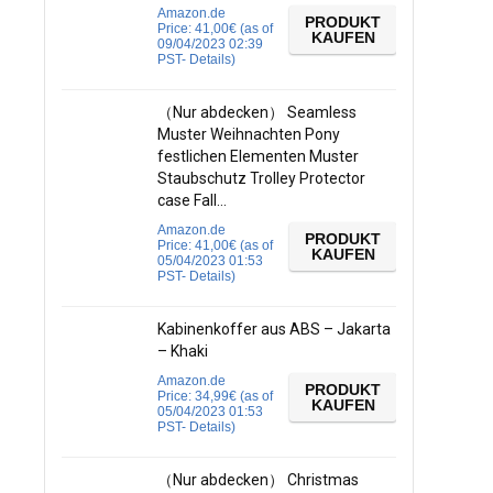
Amazon.de
PRODUKT
Price:
41,00
€
(as of
KAUFEN
09/04/2023 02:39
PST-
Details
)
（Nur abdecken） Seamless
Muster Weihnachten Pony
festlichen Elementen Muster
Staubschutz Trolley Protector
case Fall…
Amazon.de
PRODUKT
Price:
41,00
€
(as of
KAUFEN
05/04/2023 01:53
PST-
Details
)
Kabinenkoffer aus ABS – Jakarta
– Khaki
Amazon.de
PRODUKT
Price:
34,99
€
(as of
KAUFEN
05/04/2023 01:53
PST-
Details
)
（Nur abdecken） Christmas