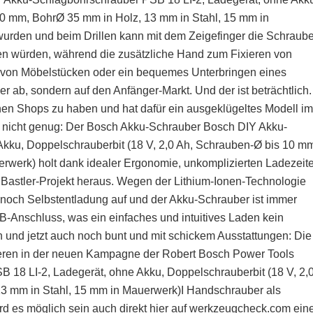
10 mm, BohrØ 35 mm in Holz, 13 mm in Stahl, 15 mm in
 wurden und beim Drillen kann mit dem Zeigefinger die Schraub
en würden, während die zusätzliche Hand zum Fixieren von
en von Möbelstücken oder ein bequemes Unterbringen eines
ler ab, sondern auf den Anfänger-Markt. Und der ist beträchtlich.
enen Shops zu haben und hat dafür ein ausgeklügeltes Modell im
 nicht genug: Der Bosch Akku-Schrauber Bosch DIY Akku-
kku, Doppelschrauberbit (18 V, 2,0 Ah, Schrauben-Ø bis 10 m
rwerk) holt dank idealer Ergonomie, unkomplizierten Ladezeit
 Bastler-Projekt heraus. Wegen der Lithium-Ionen-Technologie
noch Selbstentladung auf und der Akku-Schrauber ist immer
SB-Anschluss, was ein einfaches und intuitives Laden kein
h und jetzt auch noch bunt und mit schickem Ausstattungen: Die
zieren in der neuen Kampagne der Robert Bosch Power Tools
8 LI-2, Ladegerät, ohne Akku, Doppelschrauberbit (18 V, 2,
3 mm in Stahl, 15 mm in Mauerwerk)I Handschrauber als
rd es möglich sein auch direkt hier auf werkzeugcheck.com ein