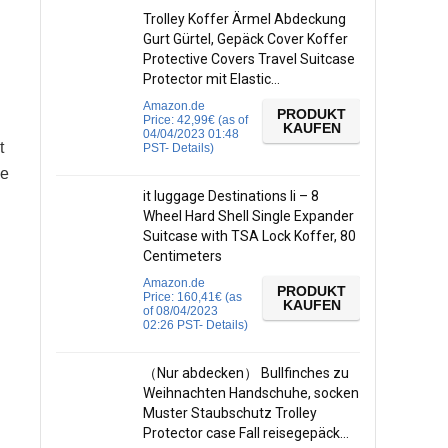
Trolley Koffer Ärmel Abdeckung
Gurt Gürtel, Gepäck Cover Koffer
Protective Covers Travel Suitcase
Protector mit Elastic…
Amazon.de
PRODUKT
Price:
42,99
€
(as of
KAUFEN
04/04/2023 01:48
t
PST-
Details
)
ie
it luggage Destinations Ii – 8
Wheel Hard Shell Single Expander
Suitcase with TSA Lock Koffer, 80
Centimeters
Amazon.de
PRODUKT
Price:
160,41
€
(as
KAUFEN
of 08/04/2023
02:26 PST-
Details
)
（Nur abdecken） Bullfinches zu
Weihnachten Handschuhe, socken
Muster Staubschutz Trolley
Protector case Fall reisegepäck…