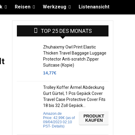
k
Reisen
Werkzeug
Listenansicht
TOP 25 DES MONATS
Zhuhaixmy Owl Print Elastic
Thicken Travel Baggage Luggage
lt
Protector Anti-scratch Zipper
Suitcase (Kopie)
14,77
€
Trolley Koffer Ärmel Abdeckung
Gurt Gürtel, 1 Pcs Gepäck Cover
Travel Case Protective Cover Fits
18 bis 32 Zoll Gepäck…
Amazon.de
PRODUKT
Price:
42,99
€
(as of
KAUFEN
09/04/2023 02:10
PST-
Details
)