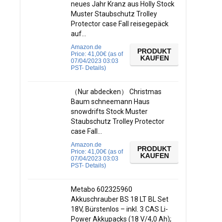
neues Jahr Kranz aus Holly Stock
Muster Staubschutz Trolley
Protector case Fall reisegepäck
auf…
Amazon.de
PRODUKT
Price:
41,00
€
(as of
KAUFEN
07/04/2023 03:03
PST-
Details
)
（Nur abdecken） Christmas
Baum schneemann Haus
snowdrifts Stock Muster
Staubschutz Trolley Protector
case Fall…
Amazon.de
PRODUKT
Price:
41,00
€
(as of
KAUFEN
07/04/2023 03:03
PST-
Details
)
Metabo 602325960
Akkuschrauber BS 18 LT BL Set
18V, Bürstenlos – inkl. 3 CAS Li-
Power Akkupacks (18 V/4,0 Ah);