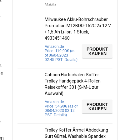
Makita
e
Milwaukee Akku-Bohrschrauber
Promotion M12BDD-152C 2x 12 V
/ 1,5 Ah Li-Ion, 1 Stück,
4933451460
Amazon.de
PRODUKT
Price:
119,90
€
(as
KAUFEN
of 06/04/2023
02:45 PST-
Details
)
m,
en
Cahoon Hartschalen-Koffer
Trolley Handgepäck 4-Rollen
Reisekoffer 301 (S-M-L zur
Auswahl)
Amazon.de
PRODUKT
Price:
54,90
€
(as of
KAUFEN
08/04/2023 02:12
PST-
Details
)
0
Trolley Koffer Ärmel Abdeckung
Gurt Gürtel, Washable Spandex
en