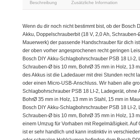
Beschreibung
Zusätzliche Information
Wenn du dir noch nicht bestimmt bist, ob der Bosch
Akku, Doppelschrauberbit (18 V, 2,0 Ah, Schrauben-
Mauerwerk) der passende Handschrauber für dich is
der oben vorher angesprochenen recht geringen Leis
Bosch DIY Akku-Schlagbohrschrauber PSB 18 LI-2, La
Schrauben-Ø bis 10 mm, BohrØ 35 mm in Holz, 13 mm
des Akkus ist die Ladedauer mit drei Stunden recht 
oder einen Micro-USB-Anschluss. Wir haben alle g
Schlagbohrschrauber PSB 18 LI-2, Ladegerät, ohne A
BohrØ 35 mm in Holz, 13 mm in Stahl, 15 mm in Maue
Bosch DIY Akku-Schlagbohrschrauber PSB 18 LI-2, La
Schrauben-Ø bis 10 mm, BohrØ 35 mm in Holz, 13 mm 
einem Umzug für Vorhaben mit Regelmäßigkeit. Auf 
ist er sehr handlich und kann instinktiv in verschie
oder schmalen Hohlräumen befinden dem Bosch DIY 