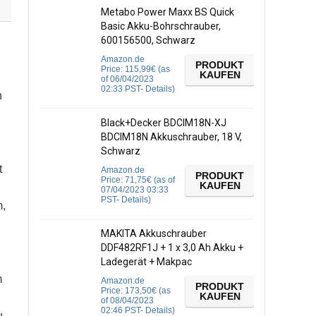
Metabo Power Maxx BS Quick
Basic Akku-Bohrschrauber,
600156500, Schwarz
Amazon.de
PRODUKT
Price:
115,99
€
(as
KAUFEN
of 06/04/2023
02:33 PST-
Details
)
n
Black+Decker BDCIM18N-XJ
BDCIM18N Akkuschrauber, 18 V,
Schwarz
t
Amazon.de
PRODUKT
Price:
71,75
€
(as of
KAUFEN
07/04/2023 03:33
PST-
Details
)
m,
MAKITA Akkuschrauber
DDF482RF1J + 1 x 3,0 Ah Akku +
i
Ladegerät + Makpac
m
Amazon.de
PRODUKT
Price:
173,50
€
(as
KAUFEN
of 08/04/2023
02:46 PST-
Details
)
u,