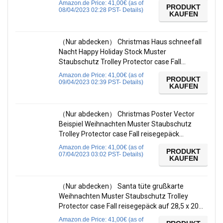
Amazon.de Price:
41,00
€
(as of
PRODUKT
08/04/2023 02:28 PST-
Details
)
KAUFEN
（Nur abdecken） Christmas Haus schneefall
Nacht Happy Holiday Stock Muster
Staubschutz Trolley Protector case Fall…
Amazon.de Price:
41,00
€
(as of
PRODUKT
09/04/2023 02:39 PST-
Details
)
KAUFEN
（Nur abdecken） Christmas Poster Vector
Beispiel Weihnachten Muster Staubschutz
Trolley Protector case Fall reisegepäck…
Amazon.de Price:
41,00
€
(as of
PRODUKT
07/04/2023 03:02 PST-
Details
)
KAUFEN
（Nur abdecken） Santa tüte grußkarte
Weihnachten Muster Staubschutz Trolley
Protector case Fall reisegepäck auf 28,5 x 20…
Amazon.de Price:
41,00
€
(as of