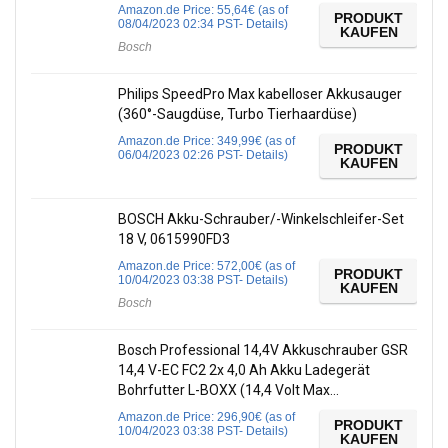
Amazon.de Price:
55,64
€
(as of
PRODUKT
08/04/2023 02:34 PST-
Details
)
KAUFEN
Bosch
Philips SpeedPro Max kabelloser Akkusauger
(360°-Saugdüse, Turbo Tierhaardüse)
Amazon.de Price:
349,99
€
(as of
PRODUKT
06/04/2023 02:26 PST-
Details
)
KAUFEN
BOSCH Akku-Schrauber/-Winkelschleifer-Set
18 V, 0615990FD3
Amazon.de Price:
572,00
€
(as of
PRODUKT
10/04/2023 03:38 PST-
Details
)
KAUFEN
Bosch
Bosch Professional 14,4V Akkuschrauber GSR
14,4 V-EC FC2 2x 4,0 Ah Akku Ladegerät
Bohrfutter L-BOXX (14,4 Volt Max…
Amazon.de Price:
296,90
€
(as of
PRODUKT
10/04/2023 03:38 PST-
Details
)
KAUFEN