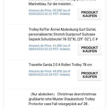
Marineblau, für die meisten…
Amazon.de Price:
50,59
€
(as of
PRODUKT
05/04/2023 01:31 PST-
Details
)
KAUFEN
Trolley Koffer Ärmel Abdeckung Gurt Gürtel,
personalisierter Stretch Dustproof Suitcase
Gepäck Schutzbeutel 18-32″XL (29″-32″), C #
Amazon.de Price:
41,99
€
(as of
PRODUKT
08/04/2023 02:22 PST-
Details
)
KAUFEN
Travelite Garda 2.0 4-Rollen Trolley 78 cm
Amazon.de Price:
49,95
€
(as of
PRODUKT
08/04/2023 02:28 PST-
Details
)
KAUFEN
（Nur abdecken） Christmas deerchristmas
grußkarte rehe Muster Staubschutz Trolley
Protector case Fall reisegepäck auf 28…