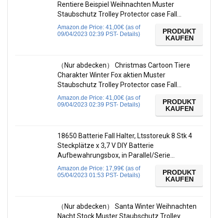
Rentiere Beispiel Weihnachten Muster
Staubschutz Trolley Protector case Fall…
Amazon.de Price:
41,00
€
(as of
PRODUKT
09/04/2023 02:39 PST-
Details
)
KAUFEN
（Nur abdecken） Christmas Cartoon Tiere
Charakter Winter Fox aktien Muster
Staubschutz Trolley Protector case Fall…
Amazon.de Price:
41,00
€
(as of
PRODUKT
09/04/2023 02:39 PST-
Details
)
KAUFEN
18650 Batterie Fall Halter, Ltsstoreuk 8 Stk 4
Steckplätze x 3,7 V DIY Batterie
Aufbewahrungsbox, in Parallel/Serie…
Amazon.de Price:
17,99
€
(as of
PRODUKT
05/04/2023 01:53 PST-
Details
)
KAUFEN
（Nur abdecken） Santa Winter Weihnachten
Nacht Stock Muster Staubschutz Trolley