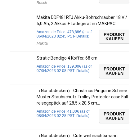
Bosch
Makita DDF481RTJ Akku-Bohrschrauber 18 V /
5,0 Ah, 2 Akkus + Ladegerät im MAKPAC
Amazon.de Price:
478,88
€
(as of
PRODUKT
06/04/2023 02:45 PST-
Details
)
KAUFEN
Makita
Stratic Bendigo 4 Koffer, 68 cm
Amazon.de Price:
139,00
€
(as of
PRODUKT
07/04/2023 02:08 PST-
Details
)
KAUFEN
（Nur abdecken） Christmas Pinguine Schnee
Muster Staubschutz Trolley Protector case Fall
reisegepäck auf 28,5 x 20,5 cm…
Amazon.de Price:
41,00
€
(as of
PRODUKT
08/04/2023 02:28 PST-
Details
)
KAUFEN
（Nur abdecken） Cute weihnachtsmann