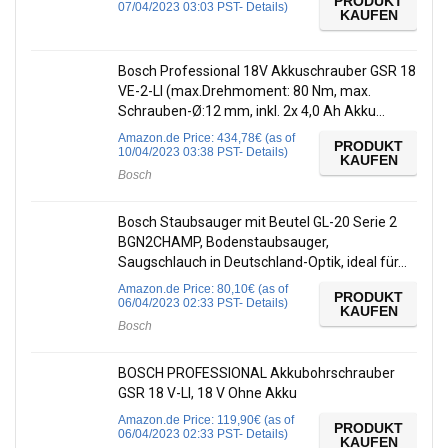
PRODUKT
07/04/2023 03:03 PST-
Details
)
KAUFEN
Bosch Professional 18V Akkuschrauber GSR 18
VE-2-LI (max.Drehmoment: 80 Nm, max.
Schrauben-Ø:12 mm, inkl. 2x 4,0 Ah Akku…
Amazon.de Price:
434,78
€
(as of
PRODUKT
10/04/2023 03:38 PST-
Details
)
KAUFEN
Bosch
Bosch Staubsauger mit Beutel GL-20 Serie 2
BGN2CHAMP, Bodenstaubsauger,
Saugschlauch in Deutschland-Optik, ideal für…
Amazon.de Price:
80,10
€
(as of
PRODUKT
06/04/2023 02:33 PST-
Details
)
KAUFEN
Bosch
BOSCH PROFESSIONAL Akkubohrschrauber
GSR 18 V-LI, 18 V Ohne Akku
Amazon.de Price:
119,90
€
(as of
PRODUKT
06/04/2023 02:33 PST-
Details
)
KAUFEN