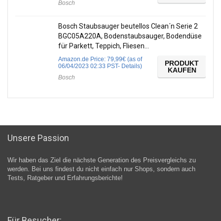
Bosch
Bosch Staubsauger beutellos Clean´n Serie 2
BGC05A220A, Bodenstaubsauger, Bodendüse
für Parkett, Teppich, Fliesen…
Amazon.de Price:
79,99
€
(as of
PRODUKT
06/04/2023 02:33 PST-
Details
)
KAUFEN
Bosch
Unsere Passion
Wir haben das Ziel die nächste Generation des Preisvergleichs zu
werden. Bei uns findest du nicht einfach nur Shops, sondern auch
Tests, Ratgeber und Erfahrungsberichte!
Für Besucher: