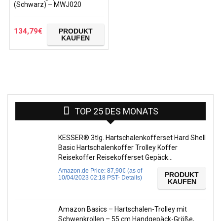
(Schwarz) – MWJ020
134,79
€
PRODUKT
KAUFEN
TOP 25 DES MONATS
KESSER® 3tlg. Hartschalenkofferset Hard Shell
Basic Hartschalenkoffer Trolley Koffer
Reisekoffer Reisekofferset Gepäck…
Amazon.de Price:
87,90
€
(as of
PRODUKT
10/04/2023 02:18 PST-
Details
)
KAUFEN
Amazon Basics – Hartschalen-Trolley mit
Schwenkrollen – 55 cm Handgepäck-Größe,