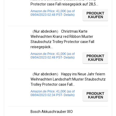
Protector case Fall reisegepäck auf 28,5…
Amazon.de Price:
41,00
€
(as of
PRODUKT
09/04/2023 02:48 PST-
Details
)
KAUFEN
（Nur abdecken） Christmas Karte
Weihnachten Kranz red Ribbon Muster
Staubschutz Trolley Protector case Fall
reisegepäck…
Amazon.de Price:
41,00
€
(as of
PRODUKT
09/04/2023 02:48 PST-
Details
)
KAUFEN
（Nur abdecken） Happy ins Neue Jahr feiern
Weihnachten Landschaft Muster Staubschutz
Trolley Protector case Fall…
Amazon.de Price:
41,00
€
(as of
PRODUKT
08/04/2023 02:34 PST-
Details
)
KAUFEN
Bosch Akkuschrauber IXO