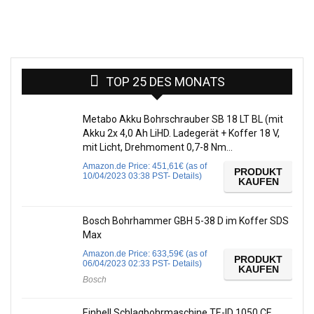
TOP 25 DES MONATS
Metabo Akku Bohrschrauber SB 18 LT BL (mit
Akku 2x 4,0 Ah LiHD. Ladegerät + Koffer 18 V,
mit Licht, Drehmoment 0,7-8 Nm…
Amazon.de Price:
451,61
€
(as of
PRODUKT
10/04/2023 03:38 PST-
Details
)
KAUFEN
Bosch Bohrhammer GBH 5-38 D im Koffer SDS
Max
Amazon.de Price:
633,59
€
(as of
PRODUKT
06/04/2023 02:33 PST-
Details
)
KAUFEN
Bosch
Einhell Schlagbohrmaschine TE-ID 1050 CE,