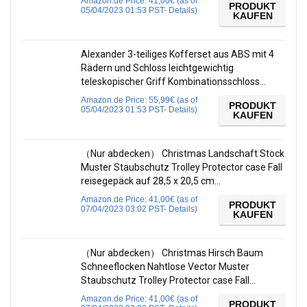
Amazon.de Price:
41,00
€
(as of
PRODUKT
05/04/2023 01:53 PST-
Details
)
KAUFEN
Alexander 3-teiliges Kofferset aus ABS mit 4
Rädern und Schloss leichtgewichtig
teleskopischer Griff Kombinationsschloss…
Amazon.de Price:
55,99
€
(as of
PRODUKT
05/04/2023 01:53 PST-
Details
)
KAUFEN
（Nur abdecken） Christmas Landschaft Stock
Muster Staubschutz Trolley Protector case Fall
reisegepäck auf 28,5 x 20,5 cm…
Amazon.de Price:
41,00
€
(as of
PRODUKT
07/04/2023 03:02 PST-
Details
)
KAUFEN
（Nur abdecken） Christmas Hirsch Baum
Schneeflocken Nahtlose Vector Muster
Staubschutz Trolley Protector case Fall…
Amazon.de Price:
41,00
€
(as of
PRODUKT