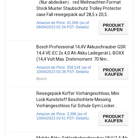
（Nur abdecken） red Weihnachten Format
Stock Muster Staubschutz Trolley Protector
case Fall reisegepäck auf 28,5 x 20,5…
Amazon.de Price:
41,00
€
(as of
PRODUKT
08/04/2023 02:34 PST-
Details
)
KAUFEN
Bosch Professional 14,4V Akkuschrauber GSR
14,4 VE-EC 2x 4,0 Ah Akku Ladegerät L-BOXX
(14,4 Volt Max. Drehmoment: 70 Nm…
Amazon.de Price:
358,52
€
(as of
PRODUKT
10/04/2023 03:38 PST-
Details
)
KAUFEN
Bosch
Reisegepäck Koffer Vorhängeschloss, Mini
Lock Kunststoff Beschichtete Messing
Vorhängeschloss für Schule Gym Locker…
Amazon.de Price:
3,39
€
(as of
PRODUKT
10/04/2023 03:41 PST-
Details
)
KAUFEN
Makita Akku-Schlagbohrschrauber 18 V/1,5 Ah,