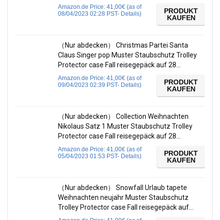
Amazon.de Price:
41,00
€
(as of
PRODUKT
08/04/2023 02:28 PST-
Details
)
KAUFEN
（Nur abdecken） Christmas Partei Santa
Claus Singer pop Muster Staubschutz Trolley
Protector case Fall reisegepäck auf 28…
Amazon.de Price:
41,00
€
(as of
PRODUKT
09/04/2023 02:39 PST-
Details
)
KAUFEN
（Nur abdecken） Collection Weihnachten
Nikolaus Satz 1 Muster Staubschutz Trolley
Protector case Fall reisegepäck auf 28…
Amazon.de Price:
41,00
€
(as of
PRODUKT
05/04/2023 01:53 PST-
Details
)
KAUFEN
（Nur abdecken） Snowfall Urlaub tapete
Weihnachten neujahr Muster Staubschutz
Trolley Protector case Fall reisegepäck auf…