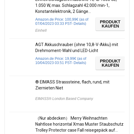
1.050 W, max. Schlagzahl 42.000 min-1,
Konstantelektronik, 2 Gänge…
Amazon.de Price:
100,99
€
(as of
PRODUKT
07/04/2023 03:33 PST-
Details
)
KAUFEN
Einhell
AGT Akkuschrauber (ohne 10,8-V-Akku) mit
Drehmoment-Wahl und LED-Licht
Amazon.de Price:
19,99
€
(as of
PRODUKT
10/04/2023 03:51 PST-
Details
)
KAUFEN
® EIMASS Strasssteine, flach, rund, mit
Ziernieten Niet
EIMASS® London Based Company
（Nur abdecken） Merry Weihnachten
Nahtlose horizontal Xmas Muster Staubschutz
Trolley Protector case Fall reisegepäck auf…