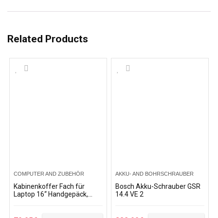
Related Products
COMPUTER AND ZUBEHÖR
AKKU- AND BOHRSCHRAUBER
Kabinenkoffer Fach für
Bosch Akku-Schrauber GSR
Laptop 16‘‘ Handgepäck,
14.4 VE 2
Leichter Trolley, robust und
widerstandsfähig 4
Doppelrollen um 360…