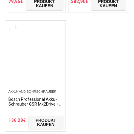
79,95
€
382,90
€
PRODUKT
PRODUKT
KAUFEN
KAUFEN
AKKU- AND BOHRSCHRAUBER
Bosch Professional Akku-
Schrauber GSR Mx2Drive +
Bosch Professional 43tlg.
Schrauber Bit Set (Zubehör
für…
136,28
€
PRODUKT
KAUFEN