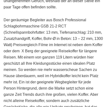
unangenehmen Geruch, weshalb der an dieser Stelle ein
paar Tage offen befinden sollte.
Der geräumige Begleiter aus Bosch Professional
Schlagbohrmaschine GSB 21-2 RCT
(Schnellspannbohrfutter: 13 mm, Tiefenanschlag: 210 mm,
Zusatzhandgriff, Koffer, Bohr-Ø in Beton: 13 – 22 mm, 1300
Watt) Preisvergleich Filme im Internet ist neben dem Koffer
oder dem X Berg der geeignete Reisekoffer für längere
Reisen. Mit einem von ganzen 119 Litern würden hier
geschützt all Ihre Kleidungsstücke einen idealen Platz
meinen. So werden nie mehr wasserscheue Sachen zu
Hause überdauern, weil im Hybridkoffer leicht kein Platz
mehr ist. Ein ist der geeignete Wegbegleiter für jede
Person Hintergrund, denn die Marke setzt schon eine
ganze Zeit Trends durch ihre großen, vielen Koffer. Aber
nicht alleine Reisekoffer, sondern auch zusätzliche
Gepäckstücke, die alle wie Unikate erscheinen, hat das