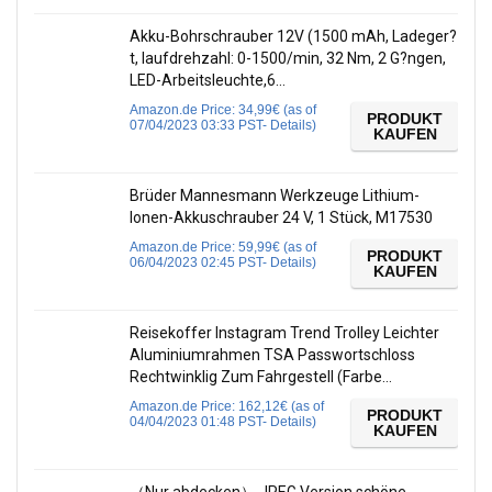
Akku-Bohrschrauber 12V (1500 mAh, Ladeger?
t, laufdrehzahl: 0-1500/min, 32 Nm, 2 G?ngen,
LED-Arbeitsleuchte,6…
Amazon.de Price:
34,99
€
(as of
PRODUKT
07/04/2023 03:33 PST-
Details
)
KAUFEN
Brüder Mannesmann Werkzeuge Lithium-
Ionen-Akkuschrauber 24 V, 1 Stück, M17530
Amazon.de Price:
59,99
€
(as of
PRODUKT
06/04/2023 02:45 PST-
Details
)
KAUFEN
Reisekoffer Instagram Trend Trolley Leichter
Aluminiumrahmen TSA Passwortschloss
Rechtwinklig Zum Fahrgestell (Farbe…
Amazon.de Price:
162,12
€
(as of
PRODUKT
04/04/2023 01:48 PST-
Details
)
KAUFEN
（Nur abdecken） JPEG Version schöne