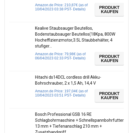
Amazon.de Price:
210,87
€
(as of
PRODUKT
10/04/2023 03:38 PST-
Details
)
KAUFEN
Kealive Staubsauger Beutellos,
Bodenstaubsauger Beutellos(18Kpa, 800W
Hocheffizienzmotor,3.5L Staubbehälter, 4
stufiger…
Amazon.de Price:
79,98
€
(as of
PRODUKT
06/04/2023 02:33 PST-
Details
)
KAUFEN
Hitachi ds14DCL cordless drill Akku-
Bohrschrauber, 2 x 1,5 Ah, 14,4 V
Amazon.de Price:
197,04
€
(as of
PRODUKT
10/04/2023 03:51 PST-
Details
)
KAUFEN
Bosch Professional GSB 16 RE
Schlagbohrmaschine + Schnellspannbohrfutter
13 mm + Tiefenanschlag 210 mm +
Zusatzhandgriff…