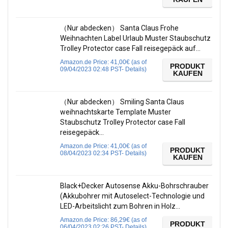
（Nur abdecken） Santa Claus Frohe
Weihnachten Label Urlaub Muster Staubschutz
Trolley Protector case Fall reisegepäck auf…
Amazon.de Price:
41,00
€
(as of
PRODUKT
09/04/2023 02:48 PST-
Details
)
KAUFEN
（Nur abdecken） Smiling Santa Claus
weihnachtskarte Template Muster
Staubschutz Trolley Protector case Fall
reisegepäck…
Amazon.de Price:
41,00
€
(as of
PRODUKT
08/04/2023 02:34 PST-
Details
)
KAUFEN
Black+Decker Autosense Akku-Bohrschrauber
(Akkubohrer mit Autoselect-Technologie und
LED-Arbeitslicht zum Bohren in Holz…
Amazon.de Price:
86,29
€
(as of
PRODUKT
06/04/2023 02:26 PST-
Details
)