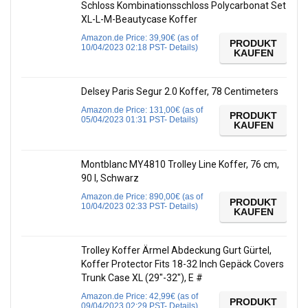
Schloss Kombinationsschloss Polycarbonat Set
XL-L-M-Beautycase Koffer
Amazon.de Price:
39,90
€
(as of
PRODUKT
10/04/2023 02:18 PST-
Details
)
KAUFEN
Delsey Paris Segur 2.0 Koffer, 78 Centimeters
Amazon.de Price:
131,00
€
(as of
PRODUKT
05/04/2023 01:31 PST-
Details
)
KAUFEN
Montblanc MY4810 Trolley Line Koffer, 76 cm,
90 l, Schwarz
Amazon.de Price:
890,00
€
(as of
PRODUKT
10/04/2023 02:33 PST-
Details
)
KAUFEN
Trolley Koffer Ärmel Abdeckung Gurt Gürtel,
Koffer Protector Fits 18-32 Inch Gepäck Covers
Trunk Case XL (29″-32″), E #
Amazon.de Price:
42,99
€
(as of
PRODUKT
09/04/2023 02:29 PST-
Details
)