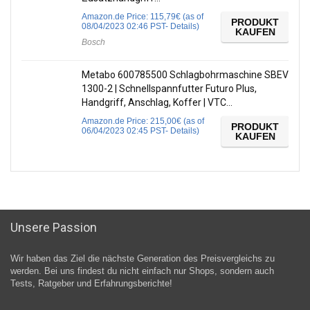
Amazon.de Price:
115,79
€
(as of
PRODUKT
08/04/2023 02:46 PST-
Details
)
KAUFEN
Bosch
Metabo 600785500 Schlagbohrmaschine SBEV
1300-2 | Schnellspannfutter Futuro Plus,
Handgriff, Anschlag, Koffer | VTC…
Amazon.de Price:
215,00
€
(as of
PRODUKT
06/04/2023 02:45 PST-
Details
)
KAUFEN
Unsere Passion
Wir haben das Ziel die nächste Generation des Preisvergleichs zu
werden. Bei uns findest du nicht einfach nur Shops, sondern auch
Tests, Ratgeber und Erfahrungsberichte!