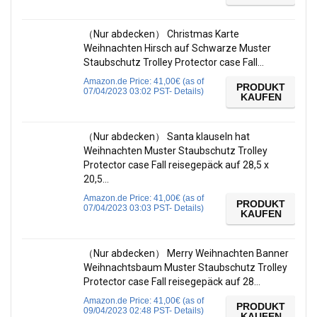
（Nur abdecken） Christmas Karte
Weihnachten Hirsch auf Schwarze Muster
Staubschutz Trolley Protector case Fall…
Amazon.de Price:
41,00
€
(as of
PRODUKT
07/04/2023 03:02 PST-
Details
)
KAUFEN
（Nur abdecken） Santa klauseln hat
Weihnachten Muster Staubschutz Trolley
Protector case Fall reisegepäck auf 28,5 x
20,5…
Amazon.de Price:
41,00
€
(as of
PRODUKT
07/04/2023 03:03 PST-
Details
)
KAUFEN
（Nur abdecken） Merry Weihnachten Banner
Weihnachtsbaum Muster Staubschutz Trolley
Protector case Fall reisegepäck auf 28…
Amazon.de Price:
41,00
€
(as of
PRODUKT
09/04/2023 02:48 PST-
Details
)
KAUFEN