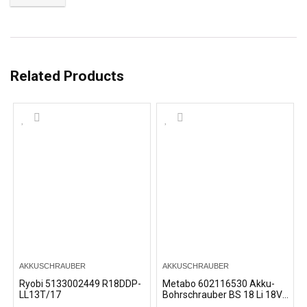
Related Products
AKKUSCHRAUBER
AKKUSCHRAUBER
Ryobi 5133002449 R18DDP-
Metabo 602116530 Akku-
LL13T/17
Bohrschrauber BS 18 Li 18V,
2x 2Ah Li-Ion Akkus, inklu.