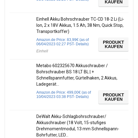
KAUFEN
Einhell Akku Bohrschrauber TC-CD 18-2 Li (Li-
Ion, 2 x 18V Akkus, 1.5 Ah, 38 Nm, Quick Stop,
Transportkoffer)
Amazon.de Price:
83,99
€
(as of
PRODUKT
06/04/2023 02:27 PST-
Details
)
KAUFEN
Einhell
Metabo 602325670 Akkuschrauber /
Bohrschrauber BS 18 LT BL | +
Schnellspannfutter, Gürtelhaken, 2 Akkus,
Ladegerät…
Amazon.de Price:
499,00
€
(as of
PRODUKT
10/04/2023 03:38 PST-
Details
)
KAUFEN
DeWalt Akku-Schlagbohrschrauber/
Akkuschrauber (18 Volt, 15-stufiges
Drehmomentmodul, 13 mm Schnellspann-
Bohrfutter, LED…