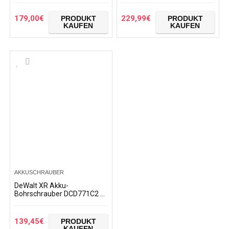
Ladegerät, im Koffer, max.
Drehmoment…
179,00
€
229,99
€
PRODUKT
PRODUKT
KAUFEN
KAUFEN
AKKUSCHRAUBER
DeWalt XR Akku-
Bohrschrauber DCD771C2 –
Akkubohrer mit 2-Gang-
Vollmetallgetriebe & LED-
Arbeitslicht – Robust und…
139,45
€
PRODUKT
KAUFEN