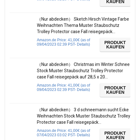
KAUFEN
（Nur abdecken） Sketch Hirsch Vintage Farbe
Weihnachten Thema Muster Staubschutz
Trolley Protector case Fall reisegepäck…
Amazon.de Price:
41,00
€
(as of
PRODUKT
09/04/2023 02:39 PST-
Details
)
KAUFEN
（Nur abdecken） Christmas im Winter Schnee
Stock Muster Staubschutz Trolley Protector
case Fall reisegepäck auf 28,5 x 20…
Amazon.de Price:
41,00
€
(as of
PRODUKT
09/04/2023 02:39 PST-
Details
)
KAUFEN
（Nur abdecken） 3 d schneemann sucht Ecke
Weihnachten Stock Muster Staubschutz Trolley
Protector case Fall reisegepäck…
Amazon.de Price:
41,00
€
(as of
PRODUKT
07/04/2023 03:02 PST-
Details
)
KAUFEN