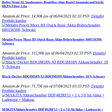
Balter Vento A1 Staubsauger, Beutellos, ohne Beutel, kompakt und leicht,
HEPA-Filter, Lila
Amazon.de Price:
14,90
€
(as of 06/04/2023 02:33 PST-
Details
)
Produkt kaufen
Metabo Power Maxx BS Quick Basic Akku-Bohrschrauber, 600156500,
Schwarz
Amazon.de Price:
115,99
€
(as of 06/04/2023 02:33 PST-
Details
)
Produkt kaufen
Black+Decker BDCIM18N-XJ BDCIM18N Akkuschrauber, 18 V, Schwarz
Amazon.de Price:
71,75
€
(as of 07/04/2023 03:33 PST-
Details
)
Produkt kaufen
MAKITA Akkuschrauber DDF482RF1J + 1 x 3,0 Ah Akku + Ladegerät +