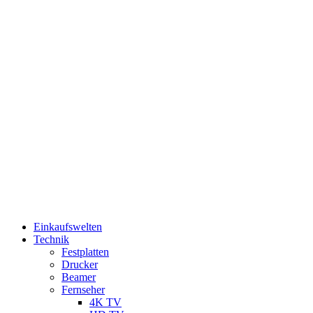
Einkaufswelten
Technik
Festplatten
Drucker
Beamer
Fernseher
4K TV