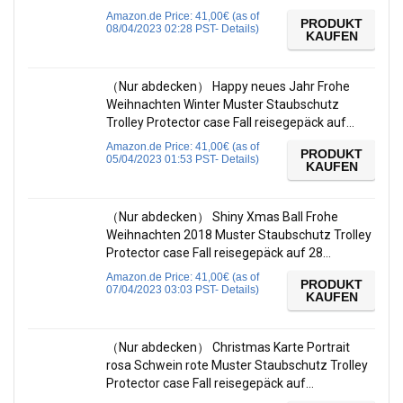
Amazon.de Price:
41,00
€
(as of
PRODUKT
08/04/2023 02:28 PST-
Details
)
KAUFEN
（Nur abdecken） Happy neues Jahr Frohe
Weihnachten Winter Muster Staubschutz
Trolley Protector case Fall reisegepäck auf…
Amazon.de Price:
41,00
€
(as of
PRODUKT
05/04/2023 01:53 PST-
Details
)
KAUFEN
（Nur abdecken） Shiny Xmas Ball Frohe
Weihnachten 2018 Muster Staubschutz Trolley
Protector case Fall reisegepäck auf 28…
Amazon.de Price:
41,00
€
(as of
PRODUKT
07/04/2023 03:03 PST-
Details
)
KAUFEN
（Nur abdecken） Christmas Karte Portrait
rosa Schwein rote Muster Staubschutz Trolley
Protector case Fall reisegepäck auf…