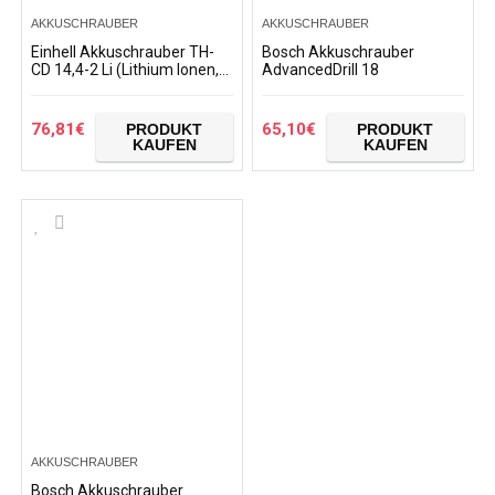
AKKUSCHRAUBER
AKKUSCHRAUBER
Einhell Akkuschrauber TH-
Bosch Akkuschrauber
CD 14,4-2 Li (Lithium Ionen,
AdvancedDrill 18
14,4 V, 1,3 Ah, 2 Gang, 33
Nm, Ladegerät, Koffer)
76,81
€
65,10
€
PRODUKT
PRODUKT
KAUFEN
KAUFEN
AKKUSCHRAUBER
Bosch Akkuschrauber