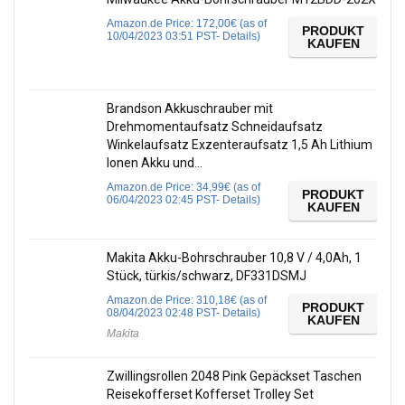
Amazon.de Price:
172,00
€
(as of
PRODUKT
10/04/2023 03:51 PST-
Details
)
KAUFEN
Brandson Akkuschrauber mit
Drehmomentaufsatz Schneidaufsatz
Winkelaufsatz Exzenteraufsatz 1,5 Ah Lithium
Ionen Akku und…
Amazon.de Price:
34,99
€
(as of
PRODUKT
06/04/2023 02:45 PST-
Details
)
KAUFEN
Makita Akku-Bohrschrauber 10,8 V / 4,0Ah, 1
Stück, türkis/schwarz, DF331DSMJ
Amazon.de Price:
310,18
€
(as of
PRODUKT
08/04/2023 02:48 PST-
Details
)
KAUFEN
Makita
Zwillingsrollen 2048 Pink Gepäckset Taschen
Reisekofferset Kofferset Trolley Set