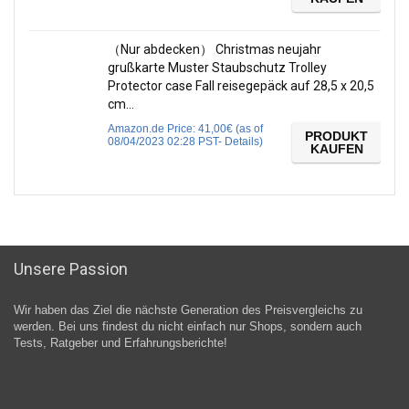
（Nur abdecken） Christmas neujahr
grußkarte Muster Staubschutz Trolley
Protector case Fall reisegepäck auf 28,5 x 20,5
cm…
Amazon.de Price:
41,00
€
(as of
PRODUKT
08/04/2023 02:28 PST-
Details
)
KAUFEN
Unsere Passion
Wir haben das Ziel die nächste Generation des Preisvergleichs zu
werden. Bei uns findest du nicht einfach nur Shops, sondern auch
Tests, Ratgeber und Erfahrungsberichte!