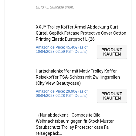
BEIBYE Suitcase shop.
XXJY Trolley Koffer Ärmel Abdeckung Gurt
Gürtel, Gepäck Fetcase Protective Cover Cotton
Printing Elastic Dustproof L (26…
Amazon.de Price:
45,40
€
(as of
PRODUKT
10/04/2023 02:59 PST-
Details
)
KAUFEN
Hartschalenkoffer mit Motiv Trolley Koffer
Reisekoffer TSA-Schloss mit Zwillingsrollen
(City View, Beautycase)
Amazon.de Price:
29,90
€
(as of
PRODUKT
08/04/2023 02:28 PST-
Details
)
KAUFEN
（Nur abdecken） Composite Bild
Weihnachtsbaum gegen fir Stock Muster
Staubschutz Trolley Protector case Fall
reisegepäck…