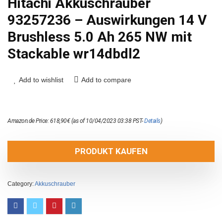
Hitachi Akkuschrauber
93257236 – Auswirkungen 14 V
Brushless 5.0 Ah 265 NW mit
Stackable wr14dbdl2
Add to wishlist
Add to compare
Amazon.de Price:
618,90
€
(as of 10/04/2023 03:38 PST-
Details
)
PRODUKT KAUFEN
Category:
Akkuschrauber