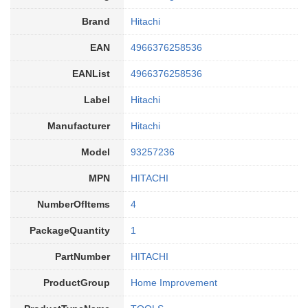
Brand
Hitachi
EAN
4966376258536
EANList
4966376258536
Label
Hitachi
Manufacturer
Hitachi
Model
93257236
MPN
HITACHI
NumberOfItems
4
PackageQuantity
1
PartNumber
HITACHI
ProductGroup
Home Improvement