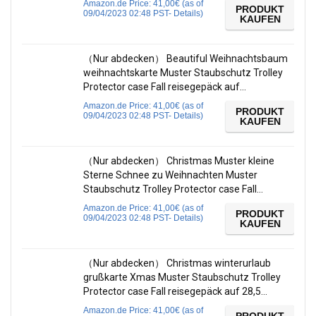
Amazon.de Price:
41,00
€
(as of
PRODUKT
09/04/2023 02:48 PST-
Details
)
KAUFEN
（Nur abdecken） Beautiful Weihnachtsbaum
weihnachtskarte Muster Staubschutz Trolley
Protector case Fall reisegepäck auf…
Amazon.de Price:
41,00
€
(as of
PRODUKT
09/04/2023 02:48 PST-
Details
)
KAUFEN
（Nur abdecken） Christmas Muster kleine
Sterne Schnee zu Weihnachten Muster
Staubschutz Trolley Protector case Fall…
Amazon.de Price:
41,00
€
(as of
PRODUKT
09/04/2023 02:48 PST-
Details
)
KAUFEN
（Nur abdecken） Christmas winterurlaub
grußkarte Xmas Muster Staubschutz Trolley
Protector case Fall reisegepäck auf 28,5…
Amazon.de Price:
41,00
€
(as of