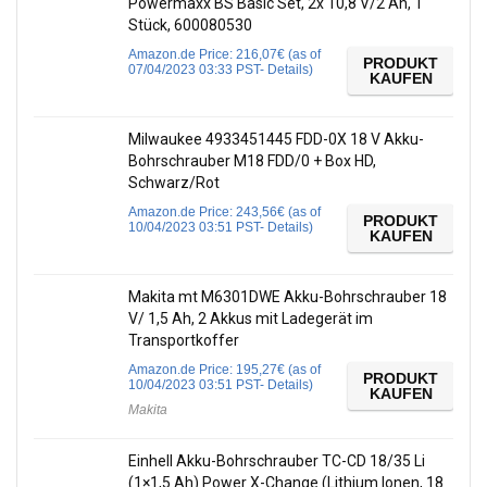
Powermaxx BS Basic Set, 2x 10,8 V/2 Ah, 1
Stück, 600080530
Amazon.de Price:
216,07
€
(as of
PRODUKT
07/04/2023 03:33 PST-
Details
)
KAUFEN
Milwaukee 4933451445 FDD-0X 18 V Akku-
Bohrschrauber M18 FDD/0 + Box HD,
Schwarz/Rot
Amazon.de Price:
243,56
€
(as of
PRODUKT
10/04/2023 03:51 PST-
Details
)
KAUFEN
Makita mt M6301DWE Akku-Bohrschrauber 18
V/ 1,5 Ah, 2 Akkus mit Ladegerät im
Transportkoffer
Amazon.de Price:
195,27
€
(as of
PRODUKT
10/04/2023 03:51 PST-
Details
)
KAUFEN
Makita
Einhell Akku-Bohrschrauber TC-CD 18/35 Li
(1×1,5 Ah) Power X-Change (Lithium Ionen, 18