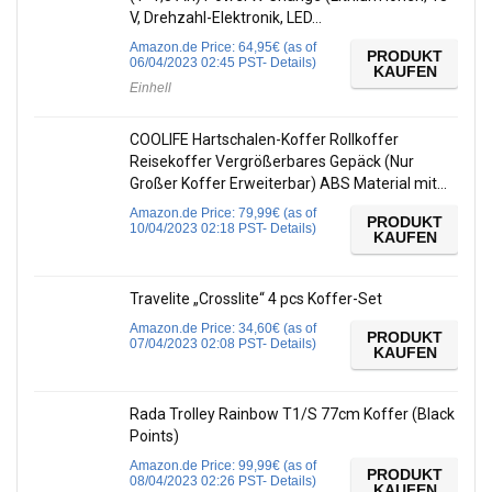
V, Drehzahl-Elektronik, LED…
Amazon.de Price:
64,95
€
(as of
PRODUKT
06/04/2023 02:45 PST-
Details
)
KAUFEN
Einhell
COOLIFE Hartschalen-Koffer Rollkoffer
Reisekoffer Vergrößerbares Gepäck (Nur
Großer Koffer Erweiterbar) ABS Material mit…
Amazon.de Price:
79,99
€
(as of
PRODUKT
10/04/2023 02:18 PST-
Details
)
KAUFEN
Travelite „Crosslite“ 4 pcs Koffer-Set
Amazon.de Price:
34,60
€
(as of
PRODUKT
07/04/2023 02:08 PST-
Details
)
KAUFEN
Rada Trolley Rainbow T1/S 77cm Koffer (Black
Points)
Amazon.de Price:
99,99
€
(as of
PRODUKT
08/04/2023 02:26 PST-
Details
)
KAUFEN