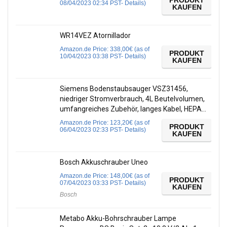
PRODUKT
08/04/2023 02:34 PST-
Details
)
KAUFEN
WR14VEZ Atornillador
Amazon.de Price:
338,00
€
(as of
PRODUKT
10/04/2023 03:38 PST-
Details
)
KAUFEN
Siemens Bodenstaubsauger VSZ31456,
niedriger Stromverbrauch, 4L Beutelvolumen,
umfangreiches Zubehör, langes Kabel, HEPA…
Amazon.de Price:
123,20
€
(as of
PRODUKT
06/04/2023 02:33 PST-
Details
)
KAUFEN
Bosch Akkuschrauber Uneo
Amazon.de Price:
148,00
€
(as of
PRODUKT
07/04/2023 03:33 PST-
Details
)
KAUFEN
Bosch
Metabo Akku-Bohrschrauber Lampe