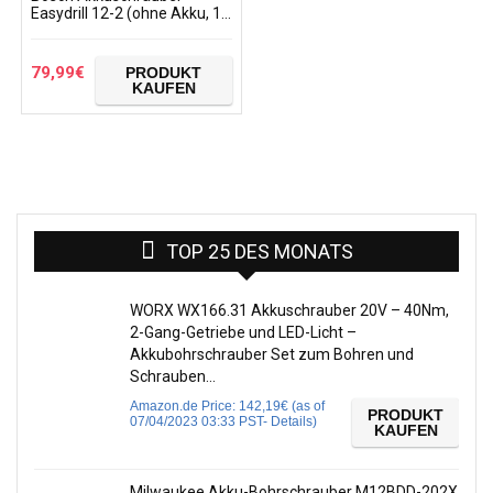
Easydrill 12-2 (ohne Akku, 12
Volt System, im Karton)
79,99
€
PRODUKT
KAUFEN
TOP 25 DES MONATS
WORX WX166.31 Akkuschrauber 20V – 40Nm,
2-Gang-Getriebe und LED-Licht –
Akkubohrschrauber Set zum Bohren und
Schrauben…
Amazon.de Price:
142,19
€
(as of
PRODUKT
07/04/2023 03:33 PST-
Details
)
KAUFEN
Milwaukee Akku-Bohrschrauber M12BDD-202X