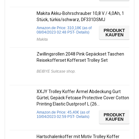
Makita Akku-Bohrschrauber 10,8 V / 4,0Ah, 1
Stück, türkis/schwarz, DF331DSMJ
Amazon.de Price:
310,18
€
(as of
PRODUKT
08/04/2023 02:48 PST-
Details
)
KAUFEN
Makita
Zwillingsrollen 2048 Pink Gepäckset Taschen
Reisekofferset Kofferset Trolley Set
BEIBYE Suitcase shop.
XXJY Trolley Koffer Ärmel Abdeckung Gurt
Gürtel, Gepäck Fetcase Protective Cover Cotton
Printing Elastic Dustproof L (26…
Amazon.de Price:
45,40
€
(as of
PRODUKT
10/04/2023 02:59 PST-
Details
)
KAUFEN
Hartschalenkoffer mit Motiv Trolley Koffer