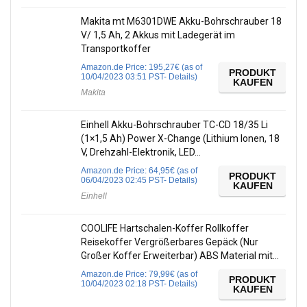
Makita mt M6301DWE Akku-Bohrschrauber 18
V/ 1,5 Ah, 2 Akkus mit Ladegerät im
Transportkoffer
Amazon.de Price:
195,27
€
(as of
PRODUKT
10/04/2023 03:51 PST-
Details
)
KAUFEN
Makita
Einhell Akku-Bohrschrauber TC-CD 18/35 Li
(1×1,5 Ah) Power X-Change (Lithium Ionen, 18
V, Drehzahl-Elektronik, LED…
Amazon.de Price:
64,95
€
(as of
PRODUKT
06/04/2023 02:45 PST-
Details
)
KAUFEN
Einhell
COOLIFE Hartschalen-Koffer Rollkoffer
Reisekoffer Vergrößerbares Gepäck (Nur
Großer Koffer Erweiterbar) ABS Material mit…
Amazon.de Price:
79,99
€
(as of
PRODUKT
10/04/2023 02:18 PST-
Details
)
KAUFEN