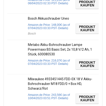
Amazon.de Price:
123,20
€
(as of
PRODUKT
06/04/2023 02:33 PST-
Details
)
KAUFEN
Bosch Akkuschrauber Uneo
Amazon.de Price:
148,00
€
(as of
PRODUKT
07/04/2023 03:33 PST-
Details
)
KAUFEN
Bosch
Metabo Akku-Bohrschrauber Lampe
Powermaxx BS Basic Set, 2x 10,8 V/2 Ah, 1
Stück, 600080530
Amazon.de Price:
216,07
€
(as of
PRODUKT
07/04/2023 03:33 PST-
Details
)
KAUFEN
Milwaukee 4933451445 FDD-0X 18 V Akku-
Bohrschrauber M18 FDD/0 + Box HD,
Schwarz/Rot
Amazon.de Price:
243,56
€
(as of
PRODUKT
10/04/2023 03:51 PST-
Details
)
KAUFEN