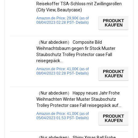
Reisekoffer TSA-Schloss mit Zwillingsrollen
(City View, Beautycase)
Amazon.de Price:
29,90
€
(as of
PRODUKT
08/04/2023 02:28 PST-
Details
)
KAUFEN
（Nur abdecken） Composite Bild
Weihnachtsbaum gegen fir Stock Muster
Staubschutz Trolley Protector case Fall
reisegepäck…
Amazon.de Price:
41,00
€
(as of
PRODUKT
08/04/2023 02:28 PST-
Details
)
KAUFEN
（Nur abdecken） Happy neues Jahr Frohe
Weihnachten Winter Muster Staubschutz
Trolley Protector case Fall reisegepäck auf…
Amazon.de Price:
41,00
€
(as of
PRODUKT
05/04/2023 01:53 PST-
Details
)
KAUFEN
（Nur abdecken） Shiny Xmas Ball Frohe