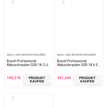
AKKU- AND BOHRSCHRAUBER
AKKU- AND BOHRSCHRAUBER
Bosch Professional
Bosch Professional
Akkuschrauber GSR 18-2 LI
Akkuschrauber GSR 18 V-EC
(2x 1,5 Ah Akku, 18 Volt,
(2x 4,0 Ah Akku, 18 Volt,
Schrauben-Ø max: 7 mm, in
Schrauben-Ø max: 10 mm,
L-BOXX)+Bosch…
in L-BOXX)+Bosch…
190,27
€
301,26
€
PRODUKT
PRODUKT
KAUFEN
KAUFEN