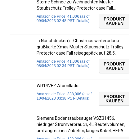
Sterne Schnee zu Weihnachten Muster
Staubschutz Trolley Protector case Fall…
Amazon.de Price:
41,00
€
(as of
PRODUKT
09/04/2023 02:48 PST-
Details
)
KAUFEN
（Nur abdecken） Christmas winterurlaub
grußkarte Xmas Muster Staubschutz Trolley
Protector case Fall reisegepäck auf 28,5…
Amazon.de Price:
41,00
€
(as of
PRODUKT
08/04/2023 02:34 PST-
Details
)
KAUFEN
WR14VEZ Atornillador
Amazon.de Price:
338,00
€
(as of
PRODUKT
10/04/2023 03:38 PST-
Details
)
KAUFEN
Siemens Bodenstaubsauger VSZ31456,
niedriger Stromverbrauch, 4L Beutelvolumen,
umfangreiches Zubehör, langes Kabel, HEPA…