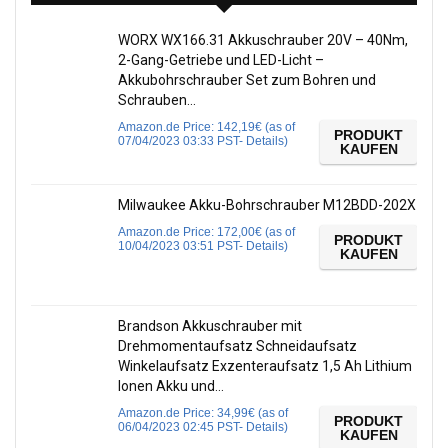
WORX WX166.31 Akkuschrauber 20V – 40Nm,
2-Gang-Getriebe und LED-Licht –
Akkubohrschrauber Set zum Bohren und
Schrauben…
Amazon.de Price:
142,19
€
(as of
PRODUKT
07/04/2023 03:33 PST-
Details
)
KAUFEN
Milwaukee Akku-Bohrschrauber M12BDD-202X
Amazon.de Price:
172,00
€
(as of
PRODUKT
10/04/2023 03:51 PST-
Details
)
KAUFEN
Brandson Akkuschrauber mit
Drehmomentaufsatz Schneidaufsatz
Winkelaufsatz Exzenteraufsatz 1,5 Ah Lithium
Ionen Akku und…
Amazon.de Price:
34,99
€
(as of
PRODUKT
06/04/2023 02:45 PST-
Details
)
KAUFEN