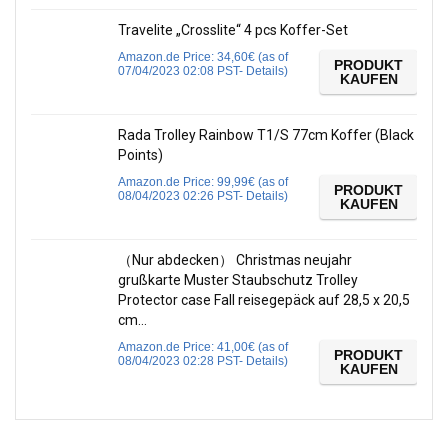
Travelite „Crosslite“ 4 pcs Koffer-Set
Amazon.de Price:
34,60
€
(as of
PRODUKT
07/04/2023 02:08 PST-
Details
)
KAUFEN
Rada Trolley Rainbow T1/S 77cm Koffer (Black
Points)
Amazon.de Price:
99,99
€
(as of
PRODUKT
08/04/2023 02:26 PST-
Details
)
KAUFEN
（Nur abdecken） Christmas neujahr
grußkarte Muster Staubschutz Trolley
Protector case Fall reisegepäck auf 28,5 x 20,5
cm…
Amazon.de Price:
41,00
€
(as of
PRODUKT
08/04/2023 02:28 PST-
Details
)
KAUFEN