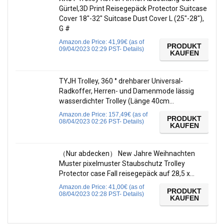
Gürtel,3D Print Reisegepäck Protector Suitcase
Cover 18″-32″ Suitcase Dust Cover L (25″-28″),
G #
Amazon.de Price:
41,99
€
(as of
PRODUKT
09/04/2023 02:29 PST-
Details
)
KAUFEN
TYJH Trolley, 360 ° drehbarer Universal-
Radkoffer, Herren- und Damenmode lässig
wasserdichter Trolley (Länge 40cm…
Amazon.de Price:
157,49
€
(as of
PRODUKT
08/04/2023 02:26 PST-
Details
)
KAUFEN
（Nur abdecken） New Jahre Weihnachten
Muster pixelmuster Staubschutz Trolley
Protector case Fall reisegepäck auf 28,5 x…
Amazon.de Price:
41,00
€
(as of
PRODUKT
08/04/2023 02:28 PST-
Details
)
KAUFEN