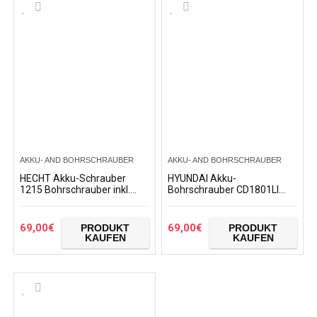
AKKU- AND BOHRSCHRAUBER
AKKU- AND BOHRSCHRAUBER
HECHT Akku-Schrauber
HYUNDAI Akku-
1215 Bohrschrauber inkl.
Bohrschrauber CD1801LI
Koffer und Bit/Bohrersatz
SET (Akkubohrer 18V Li-
Ionen, Akkuschrauber im
Koffer mit 1 Akku 2.0Ah
69,00
€
69,00
€
PRODUKT
PRODUKT
und…
KAUFEN
KAUFEN