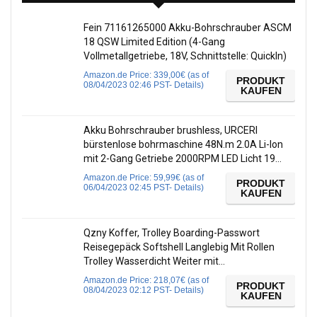
Fein 71161265000 Akku-Bohrschrauber ASCM
18 QSW Limited Edition (4-Gang
Vollmetallgetriebe, 18V, Schnittstelle: QuickIn)
Amazon.de Price:
339,00
€
(as of
PRODUKT
08/04/2023 02:46 PST-
Details
)
KAUFEN
Akku Bohrschrauber brushless, URCERI
bürstenlose bohrmaschine 48N.m 2.0A Li-Ion
mit 2-Gang Getriebe 2000RPM LED Licht 19…
Amazon.de Price:
59,99
€
(as of
PRODUKT
06/04/2023 02:45 PST-
Details
)
KAUFEN
Qzny Koffer, Trolley Boarding-Passwort
Reisegepäck Softshell Langlebig Mit Rollen
Trolley Wasserdicht Weiter mit…
Amazon.de Price:
218,07
€
(as of
PRODUKT
08/04/2023 02:12 PST-
Details
)
KAUFEN