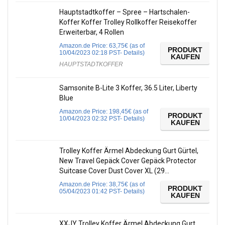
Hauptstadtkoffer – Spree – Hartschalen-
Koffer Koffer Trolley Rollkoffer Reisekoffer
Erweiterbar, 4 Rollen
Amazon.de Price:
63,75
€
(as of
PRODUKT
10/04/2023 02:18 PST-
Details
)
KAUFEN
HAUPTSTADTKOFFER
Samsonite B-Lite 3 Koffer, 36.5 Liter, Liberty
Blue
Amazon.de Price:
198,45
€
(as of
PRODUKT
10/04/2023 02:32 PST-
Details
)
KAUFEN
Trolley Koffer Ärmel Abdeckung Gurt Gürtel,
New Travel Gepäck Cover Gepäck Protector
Suitcase Cover Dust Cover XL (29…
Amazon.de Price:
38,75
€
(as of
PRODUKT
05/04/2023 01:42 PST-
Details
)
KAUFEN
XXJY Trolley Koffer Ärmel Abdeckung Gurt