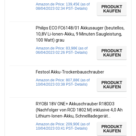
Amazon.de Price:
139,45
€
(as of
PRODUKT
08/04/2023 02:34 PST-
Details
)
KAUFEN
Philips ECO FC6148/01 Akkusauger (beutellos,
10,8V Li-Ionen-Akku, 9 Minuten Saugleistung,
100 Watt) grau
Amazon.de Price:
83,98
€
(as of
PRODUKT
06/04/2023 02:26 PST-
Details
)
KAUFEN
Festool Akku-Trockenbauschrauber
Amazon.de Price:
807,88
€
(as of
PRODUKT
10/04/2023 03:38 PST-
Details
)
KAUFEN
RYOBI 18V ONE+ Akkuschrauber R18DD3
(Nachfolger von RCD 1802 M) inklusive 4,0 Ah
Lithium-Ionen-Akku, Schnellladegerät…
Amazon.de Price:
209,90
€
(as of
PRODUKT
10/04/2023 03:41 PST-
Details
)
KAUFEN