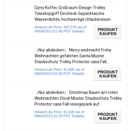
Qzny Koffer, Großraum-Design-Trolley
Teleskopgriff Eincheck-Gepäcktasche
Wasserdichte, hochwertige Urlaubsreisen
Amazon.de Price:
187,57
€
(as of
PRODUKT
04/04/2023 01:48 PST-
Details
)
KAUFEN
（Nur abdecken） Merry weihnacht Frohe
Weihnachten gefährten Santa Muster
Staubschutz Trolley Protector case Fall…
Amazon.de Price:
41,00
€
(as of
PRODUKT
08/04/2023 02:28 PST-
Details
)
KAUFEN
（Nur abdecken） Christmas Baum am roten
Weihnachten Stock Muster Staubschutz Trolley
Protector case Fall reisegepäck auf…
Amazon.de Price:
41,00
€
(as of
PRODUKT
08/04/2023 02:28 PST-
Details
)
KAUFEN