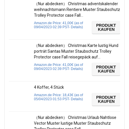
（Nur abdecken） Christmas adventskalender
weihnachtsmann Rentiere Muster Staubschutz
Trolley Protector case Fall…
Amazon.de Price:
41,00
€
(as of
PRODUKT
09/04/2023 02:39 PST-
Details
)
KAUFEN
（Nur abdecken） Christmas Karte lustig Hund
porträt Santas Muster Staubschutz Trolley
Protector case Fall reisegepäck auf…
Amazon.de Price:
41,00
€
(as of
PRODUKT
09/04/2023 02:39 PST-
Details
)
KAUFEN
4 Koffer, 4 Stück
Amazon.de Price:
18,43
€
(as of
PRODUKT
05/04/2023 01:53 PST-
Details
)
KAUFEN
（Nur abdecken） Christmas Urlaub Nahtlose
Vector Muster lustige Muster Staubschutz