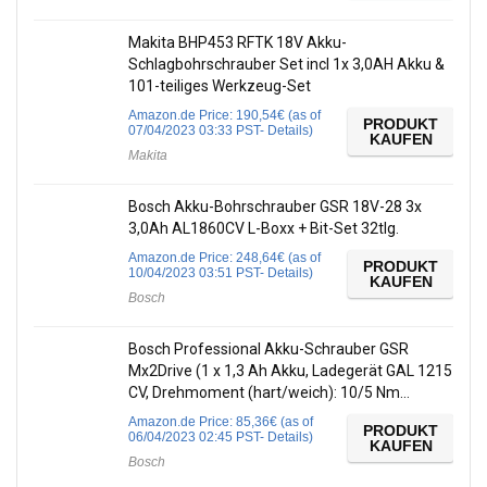
Makita BHP453 RFTK 18V Akku-
Schlagbohrschrauber Set incl 1x 3,0AH Akku &
101-teiliges Werkzeug-Set
Amazon.de Price:
190,54
€
(as of
PRODUKT
07/04/2023 03:33 PST-
Details
)
KAUFEN
Makita
Bosch Akku-Bohrschrauber GSR 18V-28 3x
3,0Ah AL1860CV L-Boxx + Bit-Set 32tlg.
Amazon.de Price:
248,64
€
(as of
PRODUKT
10/04/2023 03:51 PST-
Details
)
KAUFEN
Bosch
Bosch Professional Akku-Schrauber GSR
Mx2Drive (1 x 1,3 Ah Akku, Ladegerät GAL 1215
CV, Drehmoment (hart/weich): 10/5 Nm…
Amazon.de Price:
85,36
€
(as of
PRODUKT
06/04/2023 02:45 PST-
Details
)
KAUFEN
Bosch