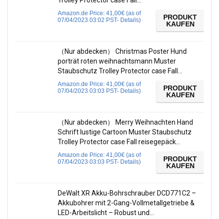
Trolley Protector case Fall…
Amazon.de Price:
41,00
€
(as of
PRODUKT
07/04/2023 03:02 PST-
Details
)
KAUFEN
（Nur abdecken） Christmas Poster Hund
porträt roten weihnachtsmann Muster
Staubschutz Trolley Protector case Fall…
Amazon.de Price:
41,00
€
(as of
PRODUKT
07/04/2023 03:03 PST-
Details
)
KAUFEN
（Nur abdecken） Merry Weihnachten Hand
Schrift lustige Cartoon Muster Staubschutz
Trolley Protector case Fall reisegepäck…
Amazon.de Price:
41,00
€
(as of
PRODUKT
07/04/2023 03:03 PST-
Details
)
KAUFEN
DeWalt XR Akku-Bohrschrauber DCD771C2 –
Akkubohrer mit 2-Gang-Vollmetallgetriebe &
LED-Arbeitslicht – Robust und…