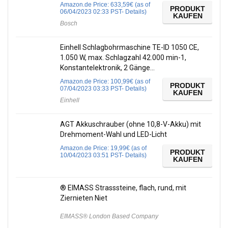
Amazon.de Price:
633,59
€
(as of
PRODUKT
06/04/2023 02:33 PST-
Details
)
KAUFEN
Bosch
Einhell Schlagbohrmaschine TE-ID 1050 CE,
1.050 W, max. Schlagzahl 42.000 min-1,
Konstantelektronik, 2 Gänge…
Amazon.de Price:
100,99
€
(as of
PRODUKT
07/04/2023 03:33 PST-
Details
)
KAUFEN
Einhell
AGT Akkuschrauber (ohne 10,8-V-Akku) mit
Drehmoment-Wahl und LED-Licht
Amazon.de Price:
19,99
€
(as of
PRODUKT
10/04/2023 03:51 PST-
Details
)
KAUFEN
® EIMASS Strasssteine, flach, rund, mit
Ziernieten Niet
EIMASS® London Based Company