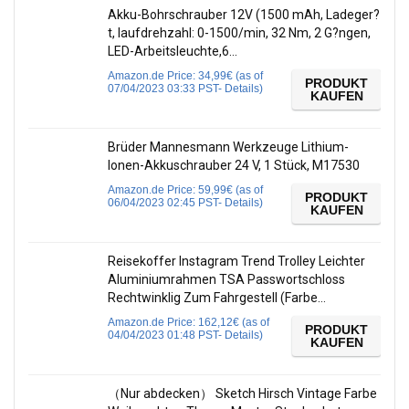
Akku-Bohrschrauber 12V (1500 mAh, Ladeger?
t, laufdrehzahl: 0-1500/min, 32 Nm, 2 G?ngen,
LED-Arbeitsleuchte,6…
Amazon.de Price:
34,99
€
(as of
PRODUKT
07/04/2023 03:33 PST-
Details
)
KAUFEN
Brüder Mannesmann Werkzeuge Lithium-
Ionen-Akkuschrauber 24 V, 1 Stück, M17530
Amazon.de Price:
59,99
€
(as of
PRODUKT
06/04/2023 02:45 PST-
Details
)
KAUFEN
Reisekoffer Instagram Trend Trolley Leichter
Aluminiumrahmen TSA Passwortschloss
Rechtwinklig Zum Fahrgestell (Farbe…
Amazon.de Price:
162,12
€
(as of
PRODUKT
04/04/2023 01:48 PST-
Details
)
KAUFEN
（Nur abdecken） Sketch Hirsch Vintage Farbe