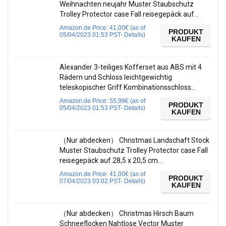
Weihnachten neujahr Muster Staubschutz
Trolley Protector case Fall reisegepäck auf…
Amazon.de Price:
41,00
€
(as of
PRODUKT
05/04/2023 01:53 PST-
Details
)
KAUFEN
Alexander 3-teiliges Kofferset aus ABS mit 4
Rädern und Schloss leichtgewichtig
teleskopischer Griff Kombinationsschloss…
Amazon.de Price:
55,99
€
(as of
PRODUKT
05/04/2023 01:53 PST-
Details
)
KAUFEN
（Nur abdecken） Christmas Landschaft Stock
Muster Staubschutz Trolley Protector case Fall
reisegepäck auf 28,5 x 20,5 cm…
Amazon.de Price:
41,00
€
(as of
PRODUKT
07/04/2023 03:02 PST-
Details
)
KAUFEN
（Nur abdecken） Christmas Hirsch Baum
Schneeflocken Nahtlose Vector Muster