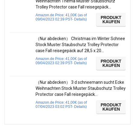
Weihnachten Thema Muster Staubschutz
Trolley Protector case Fall reisegepäck…
Amazon.de Price:
41,00
€
(as of
PRODUKT
09/04/2023 02:39 PST-
Details
)
KAUFEN
（Nur abdecken） Christmas im Winter Schnee
Stock Muster Staubschutz Trolley Protector
case Fall reisegepäck auf 28,5 x 20…
Amazon.de Price:
41,00
€
(as of
PRODUKT
09/04/2023 02:39 PST-
Details
)
KAUFEN
（Nur abdecken） 3 d schneemann sucht Ecke
Weihnachten Stock Muster Staubschutz Trolley
Protector case Fall reisegepäck…
Amazon.de Price:
41,00
€
(as of
PRODUKT
07/04/2023 03:02 PST-
Details
)
KAUFEN