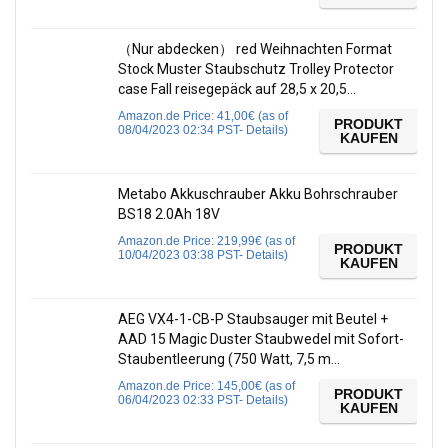
（Nur abdecken） red Weihnachten Format
Stock Muster Staubschutz Trolley Protector
case Fall reisegepäck auf 28,5 x 20,5…
Amazon.de Price:
41,00
€
(as of
PRODUKT
08/04/2023 02:34 PST-
Details
)
KAUFEN
Metabo Akkuschrauber Akku Bohrschrauber
BS18 2.0Ah 18V
Amazon.de Price:
219,99
€
(as of
PRODUKT
10/04/2023 03:38 PST-
Details
)
KAUFEN
AEG VX4-1-CB-P Staubsauger mit Beutel +
AAD 15 Magic Duster Staubwedel mit Sofort-
Staubentleerung (750 Watt, 7,5 m…
Amazon.de Price:
145,00
€
(as of
PRODUKT
06/04/2023 02:33 PST-
Details
)
KAUFEN