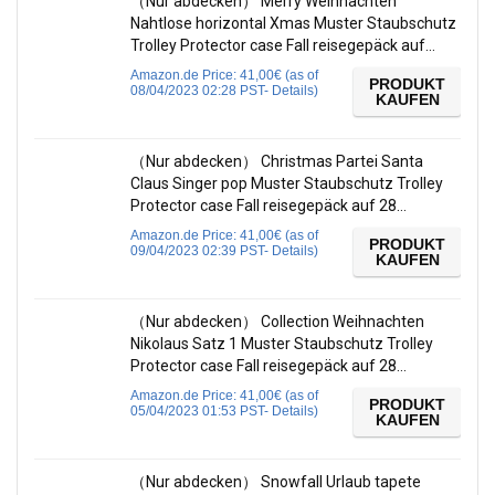
（Nur abdecken） Merry Weihnachten
Nahtlose horizontal Xmas Muster Staubschutz
Trolley Protector case Fall reisegepäck auf…
Amazon.de Price:
41,00
€
(as of
PRODUKT
08/04/2023 02:28 PST-
Details
)
KAUFEN
（Nur abdecken） Christmas Partei Santa
Claus Singer pop Muster Staubschutz Trolley
Protector case Fall reisegepäck auf 28…
Amazon.de Price:
41,00
€
(as of
PRODUKT
09/04/2023 02:39 PST-
Details
)
KAUFEN
（Nur abdecken） Collection Weihnachten
Nikolaus Satz 1 Muster Staubschutz Trolley
Protector case Fall reisegepäck auf 28…
Amazon.de Price:
41,00
€
(as of
PRODUKT
05/04/2023 01:53 PST-
Details
)
KAUFEN
（Nur abdecken） Snowfall Urlaub tapete