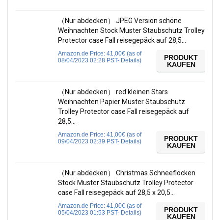
（Nur abdecken） JPEG Version schöne
Weihnachten Stock Muster Staubschutz Trolley
Protector case Fall reisegepäck auf 28,5…
Amazon.de Price:
41,00
€
(as of
PRODUKT
08/04/2023 02:28 PST-
Details
)
KAUFEN
（Nur abdecken） red kleinen Stars
Weihnachten Papier Muster Staubschutz
Trolley Protector case Fall reisegepäck auf
28,5…
Amazon.de Price:
41,00
€
(as of
PRODUKT
09/04/2023 02:39 PST-
Details
)
KAUFEN
（Nur abdecken） Christmas Schneeflocken
Stock Muster Staubschutz Trolley Protector
case Fall reisegepäck auf 28,5 x 20,5…
Amazon.de Price:
41,00
€
(as of
PRODUKT
05/04/2023 01:53 PST-
Details
)
KAUFEN