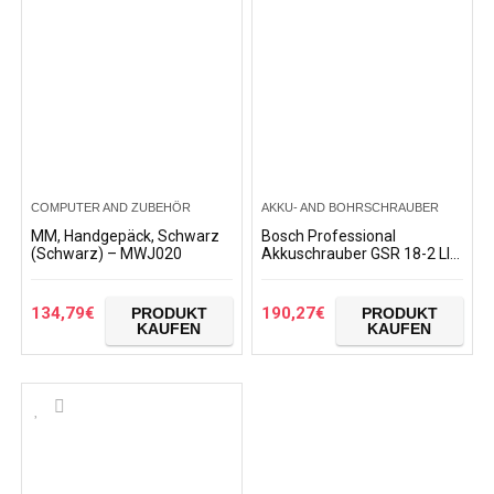
COMPUTER AND ZUBEHÖR
AKKU- AND BOHRSCHRAUBER
MM, Handgepäck, Schwarz
Bosch Professional
(Schwarz) – MWJ020
Akkuschrauber GSR 18-2 LI
(2x 1,5 Ah Akku, 18 Volt,
Schrauben-Ø max: 7 mm, in
L-BOXX)+Bosch…
134,79
€
190,27
€
PRODUKT
PRODUKT
KAUFEN
KAUFEN