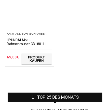
AKKU- AND BOHRSCHRAUBER
HYUNDAI Akku-
Bohrschrauber CD1801LI
SET (Akkubohrer 18V Li-
Ionen, Akkuschrauber im
Koffer mit 1 Akku 2.0Ah
69,00
€
PRODUKT
und…
KAUFEN
TOP 25 DES MONATS