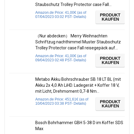
Staubschutz Trolley Protector case Fall…
Amazon.de Price:
41,00
€
(as of
PRODUKT
07/04/2023 03:02 PST-
Details
)
KAUFEN
（Nur abdecken） Merry Weihnachten
Schriftzug nachthimmel Muster Staubschutz
Trolley Protector case Fall reisegepäck auf…
Amazon.de Price:
41,00
€
(as of
PRODUKT
09/04/2023 02:48 PST-
Details
)
KAUFEN
Metabo Akku Bohrschrauber SB 18 LT BL (mit
Akku 2x 4,0 Ah LiHD. Ladegerät + Koffer 18 V,
mit Licht, Drehmoment 0,7-8 Nm…
Amazon.de Price:
451,61
€
(as of
PRODUKT
10/04/2023 03:38 PST-
Details
)
KAUFEN
Bosch Bohrhammer GBH 5-38 D im Koffer SDS
Max