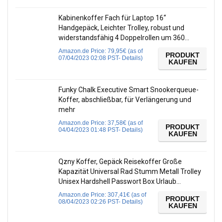
Kabinenkoffer Fach für Laptop 16‘‘
Handgepäck, Leichter Trolley, robust und
widerstandsfähig 4 Doppelrollen um 360…
Amazon.de Price:
79,95
€
(as of
PRODUKT
07/04/2023 02:08 PST-
Details
)
KAUFEN
Funky Chalk Executive Smart Snookerqueue-
Koffer, abschließbar, für Verlängerung und
mehr
Amazon.de Price:
37,58
€
(as of
PRODUKT
04/04/2023 01:48 PST-
Details
)
KAUFEN
Qzny Koffer, Gepäck Reisekoffer Große
Kapazität Universal Rad Stumm Metall Trolley
Unisex Hardshell Passwort Box Urlaub…
Amazon.de Price:
307,41
€
(as of
PRODUKT
08/04/2023 02:26 PST-
Details
)
KAUFEN