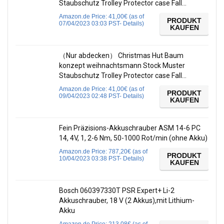
Staubschutz Trolley Protector case Fall…
Amazon.de Price:
41,00
€
(as of
PRODUKT
07/04/2023 03:03 PST-
Details
)
KAUFEN
（Nur abdecken） Christmas Hut Baum
konzept weihnachtsmann Stock Muster
Staubschutz Trolley Protector case Fall…
Amazon.de Price:
41,00
€
(as of
PRODUKT
09/04/2023 02:48 PST-
Details
)
KAUFEN
Fein Präzisions-Akkuschrauber ASM 14-6 PC
14, 4V, 1, 2-6 Nm, 50-1000 Rot/min (ohne Akku)
Amazon.de Price:
787,20
€
(as of
PRODUKT
10/04/2023 03:38 PST-
Details
)
KAUFEN
Bosch 060397330T PSR Expert+ Li-2
Akkuschrauber, 18 V (2 Akkus),mit Lithium-
Akku