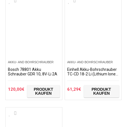
AKKU- AND BOHRSCHRAUBER
AKKU- AND BOHRSCHRAUBER
Bosch 78801 Akku
Einhell Akku-Bohrschrauber
Schrauber GDR 10, 8V-Li 2A
TC-CD 18-2 Li (Lithium Ionen,
18V, 2-Gang-Getriebe,
Spindelarretierung, 18+1…
120,00
€
61,29
€
PRODUKT
PRODUKT
KAUFEN
KAUFEN