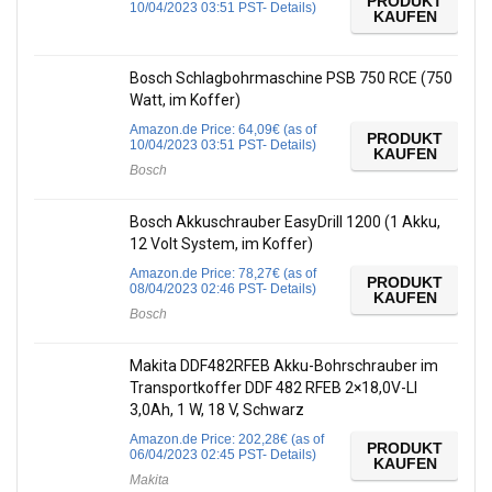
PRODUKT
10/04/2023 03:51 PST-
Details
)
KAUFEN
Bosch Schlagbohrmaschine PSB 750 RCE (750
Watt, im Koffer)
Amazon.de Price:
64,09
€
(as of
PRODUKT
10/04/2023 03:51 PST-
Details
)
KAUFEN
Bosch
Bosch Akkuschrauber EasyDrill 1200 (1 Akku,
12 Volt System, im Koffer)
Amazon.de Price:
78,27
€
(as of
PRODUKT
08/04/2023 02:46 PST-
Details
)
KAUFEN
Bosch
Makita DDF482RFEB Akku-Bohrschrauber im
Transportkoffer DDF 482 RFEB 2×18,0V-LI
3,0Ah, 1 W, 18 V, Schwarz
Amazon.de Price:
202,28
€
(as of
PRODUKT
06/04/2023 02:45 PST-
Details
)
KAUFEN
Makita