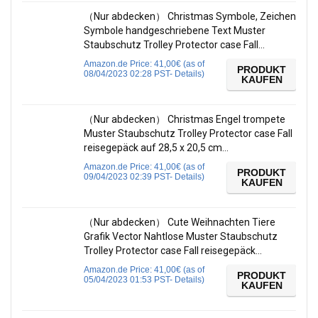
（Nur abdecken） Christmas Symbole, Zeichen
Symbole handgeschriebene Text Muster
Staubschutz Trolley Protector case Fall…
Amazon.de Price:
41,00
€
(as of
PRODUKT
08/04/2023 02:28 PST-
Details
)
KAUFEN
（Nur abdecken） Christmas Engel trompete
Muster Staubschutz Trolley Protector case Fall
reisegepäck auf 28,5 x 20,5 cm…
Amazon.de Price:
41,00
€
(as of
PRODUKT
09/04/2023 02:39 PST-
Details
)
KAUFEN
（Nur abdecken） Cute Weihnachten Tiere
Grafik Vector Nahtlose Muster Staubschutz
Trolley Protector case Fall reisegepäck…
Amazon.de Price:
41,00
€
(as of
PRODUKT
05/04/2023 01:53 PST-
Details
)
KAUFEN