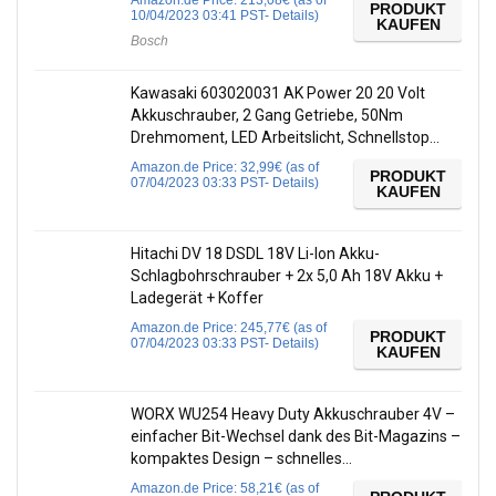
Amazon.de Price:
213,08
€
(as of
PRODUKT
10/04/2023 03:41 PST-
Details
)
KAUFEN
Bosch
Kawasaki 603020031 AK Power 20 20 Volt
Akkuschrauber, 2 Gang Getriebe, 50Nm
Drehmoment, LED Arbeitslicht, Schnellstop…
Amazon.de Price:
32,99
€
(as of
PRODUKT
07/04/2023 03:33 PST-
Details
)
KAUFEN
Hitachi DV 18 DSDL 18V Li-Ion Akku-
Schlagbohrschrauber + 2x 5,0 Ah 18V Akku +
Ladegerät + Koffer
Amazon.de Price:
245,77
€
(as of
PRODUKT
07/04/2023 03:33 PST-
Details
)
KAUFEN
WORX WU254 Heavy Duty Akkuschrauber 4V –
einfacher Bit-Wechsel dank des Bit-Magazins –
kompaktes Design – schnelles…
Amazon.de Price:
58,21
€
(as of