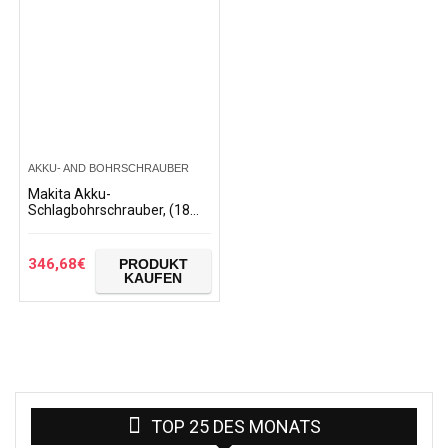
AKKU- AND BOHRSCHRAUBER
Makita Akku-
Schlagbohrschrauber, (18
V/5,0 Ah im Makpac
inklusive 2 Akkus und
Ladegerät), DHP459RTJ,
346,68
€
PRODUKT
Blau, mit 2x Akku 5…
KAUFEN
TOP 25 DES MONATS