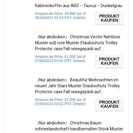
Kabinenkoffer aus ABS – Taurus – Dunkelgrau
Amazon.de Price:
34,99
€
(as of
PRODUKT
05/04/2023 01:53 PST-
Details
)
KAUFEN
（Nur abdecken） Christmas Vector Nahtlose
Muster süß rote Muster Staubschutz Trolley
Protector case Fall reisegepäck auf…
Amazon.de Price:
41,00
€
(as of
PRODUKT
07/04/2023 03:02 PST-
Details
)
KAUFEN
（Nur abdecken） Beautiful Weihnachten im
neuen Jahr Stars Muster Staubschutz Trolley
Protector case Fall reisegepäck auf…
Amazon.de Price:
41,00
€
(as of
PRODUKT
07/04/2023 03:02 PST-
Details
)
KAUFEN
（Nur abdecken） Christmas Baum
schneelandschaft handbemalten Stock Muster