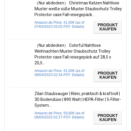
（Nur abdecken） Christmas Katzen Nahtlose
Muster weiße süße Muster Staubschutz Trolley
Protector case Fall reisegepäck…
Amazon.de Price:
41,00
€
(as of
PRODUKT
07/04/2023 03:03 PST-
Details
)
KAUFEN
（Nur abdecken） Colorful Nahtlose
Weihnachten Muster Staubschutz Trolley
Protector case Fall reisegepäck auf 28,5 x
20,5…
Amazon.de Price:
41,00
€
(as of
PRODUKT
08/04/2023 02:34 PST-
Details
)
KAUFEN
Zilan Staubsauger | Klein, praktisch & kraftvoll |
3D Bodendüse | 890 Watt | HEPA-Filter | 5-Filter-
System…
Amazon.de Price:
59,90
€
(as of
PRODUKT
06/04/2023 02:27 PST-
Details
)
KAUFEN