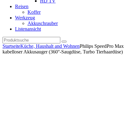
HD TV
Reisen
Koffer
Werkzeug
Akkuschrauber
Listenansicht
Startseite
Küche, Haushalt and Wohnen
Philips SpeedPro Max
kabelloser Akkusauger (360°-Saugdüse, Turbo Tierhaardüse)