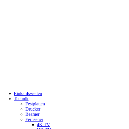
Einkaufswelten
Technik
Festplatten
Drucker
Beamer
Fernseher
4K TV