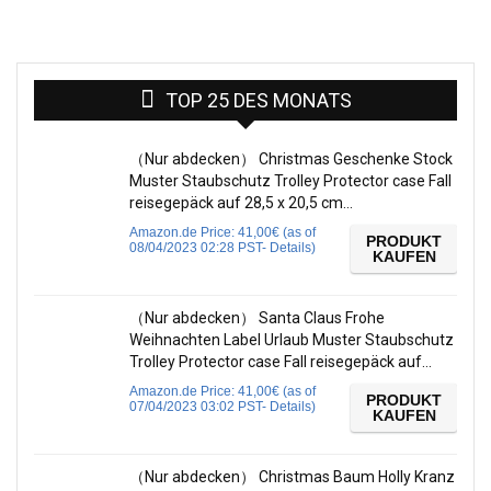
TOP 25 DES MONATS
（Nur abdecken） Christmas Geschenke Stock
Muster Staubschutz Trolley Protector case Fall
reisegepäck auf 28,5 x 20,5 cm…
Amazon.de Price:
41,00
€
(as of
PRODUKT
08/04/2023 02:28 PST-
Details
)
KAUFEN
（Nur abdecken） Santa Claus Frohe
Weihnachten Label Urlaub Muster Staubschutz
Trolley Protector case Fall reisegepäck auf…
Amazon.de Price:
41,00
€
(as of
PRODUKT
07/04/2023 03:02 PST-
Details
)
KAUFEN
（Nur abdecken） Christmas Baum Holly Kranz