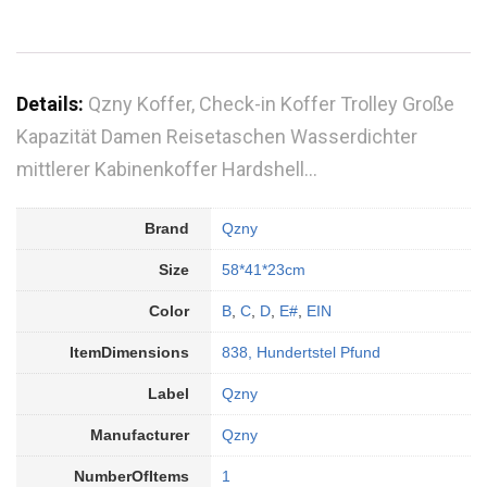
Details:
Qzny Koffer, Check-in Koffer Trolley Große
Kapazität Damen Reisetaschen Wasserdichter
mittlerer Kabinenkoffer Hardshell…
Brand
Qzny
Size
58*41*23cm
Color
B
,
C
,
D
,
E#
,
EIN
ItemDimensions
838, Hundertstel Pfund
Label
Qzny
Manufacturer
Qzny
NumberOfItems
1