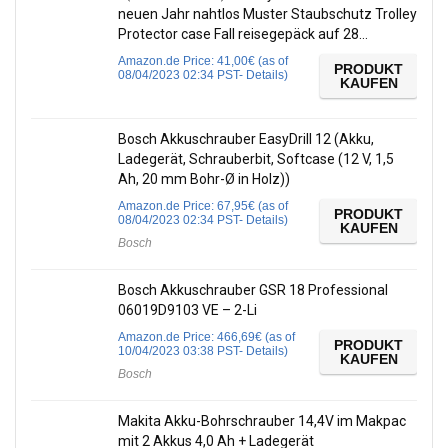
neuen Jahr nahtlos Muster Staubschutz Trolley
Protector case Fall reisegepäck auf 28…
Amazon.de Price:
41,00
€
(as of
PRODUKT
08/04/2023 02:34 PST-
Details
)
KAUFEN
Bosch Akkuschrauber EasyDrill 12 (Akku,
Ladegerät, Schrauberbit, Softcase (12 V, 1,5
Ah, 20 mm Bohr-Ø in Holz))
Amazon.de Price:
67,95
€
(as of
PRODUKT
08/04/2023 02:34 PST-
Details
)
KAUFEN
Bosch
Bosch Akkuschrauber GSR 18 Professional
06019D9103 VE – 2-Li
Amazon.de Price:
466,69
€
(as of
PRODUKT
10/04/2023 03:38 PST-
Details
)
KAUFEN
Bosch
Makita Akku-Bohrschrauber 14,4V im Makpac
mit 2 Akkus 4,0 Ah + Ladegerät