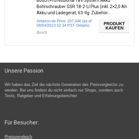
Bosch Professional 18V System Akku
Bohrschrauber GSR 18-2-LI Plus (inkl. 2×2,0 Ah
Akku und Ladegerät, 63-tlg. Zubehör…
Amazon.de Price:
207,04
€
(as of
PRODUKT
08/04/2023 02:34 PST-
Details
)
KAUFEN
Bosch
Unsere Passion
Wir haben das Ziel die nächste Generation des Preisvergleichs zu
werden. Bei uns findest du nicht einfach nur Shops, sondern auch
Tests, Ratgeber und Erfahrungsberichte!
Für Besucher:
Preisvergleich