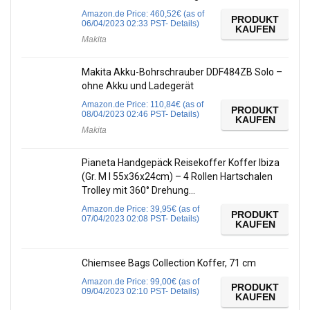
Amazon.de Price:
460,52
€
(as of
PRODUKT
06/04/2023 02:33 PST-
Details
)
KAUFEN
Makita
Makita Akku-Bohrschrauber DDF484ZB Solo –
ohne Akku und Ladegerät
Amazon.de Price:
110,84
€
(as of
PRODUKT
08/04/2023 02:46 PST-
Details
)
KAUFEN
Makita
Pianeta Handgepäck Reisekoffer Koffer Ibiza
(Gr. M I 55x36x24cm) – 4 Rollen Hartschalen
Trolley mit 360° Drehung…
Amazon.de Price:
39,95
€
(as of
PRODUKT
07/04/2023 02:08 PST-
Details
)
KAUFEN
Chiemsee Bags Collection Koffer, 71 cm
Amazon.de Price:
99,00
€
(as of
PRODUKT
09/04/2023 02:10 PST-
Details
)
KAUFEN