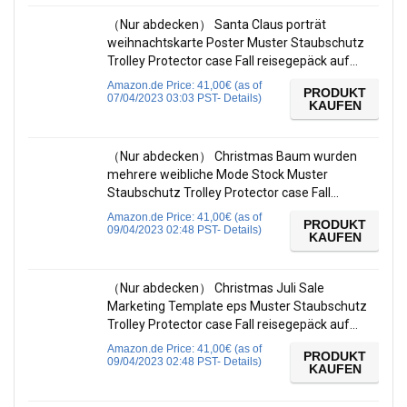
（Nur abdecken） Santa Claus porträt
weihnachtskarte Poster Muster Staubschutz
Trolley Protector case Fall reisegepäck auf…
Amazon.de Price:
41,00
€
(as of
PRODUKT
07/04/2023 03:03 PST-
Details
)
KAUFEN
（Nur abdecken） Christmas Baum wurden
mehrere weibliche Mode Stock Muster
Staubschutz Trolley Protector case Fall…
Amazon.de Price:
41,00
€
(as of
PRODUKT
09/04/2023 02:48 PST-
Details
)
KAUFEN
（Nur abdecken） Christmas Juli Sale
Marketing Template eps Muster Staubschutz
Trolley Protector case Fall reisegepäck auf…
Amazon.de Price:
41,00
€
(as of
PRODUKT
09/04/2023 02:48 PST-
Details
)
KAUFEN