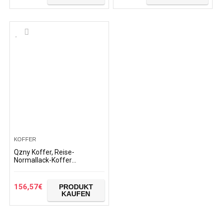
KOFFER
Qzny Koffer, Reise-
Normallack-Koffer
Universal-Rad-Trolley Große
Kapazität Boarding Gepäck
Koffer Wasserdichter
156,57
€
PRODUKT
Student…
KAUFEN