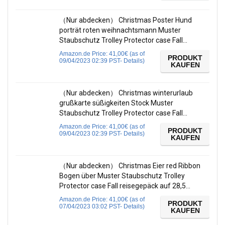
（Nur abdecken） Christmas Poster Hund
porträt roten weihnachtsmann Muster
Staubschutz Trolley Protector case Fall…
Amazon.de Price:
41,00
€
(as of
PRODUKT
09/04/2023 02:39 PST-
Details
)
KAUFEN
（Nur abdecken） Christmas winterurlaub
grußkarte süßigkeiten Stock Muster
Staubschutz Trolley Protector case Fall…
Amazon.de Price:
41,00
€
(as of
PRODUKT
09/04/2023 02:39 PST-
Details
)
KAUFEN
（Nur abdecken） Christmas Eier red Ribbon
Bogen über Muster Staubschutz Trolley
Protector case Fall reisegepäck auf 28,5…
Amazon.de Price:
41,00
€
(as of
PRODUKT
07/04/2023 03:02 PST-
Details
)
KAUFEN