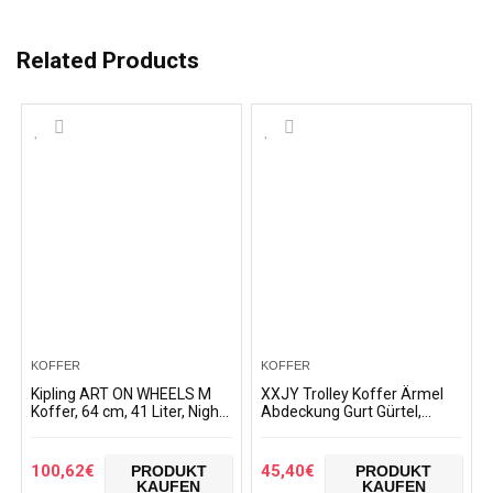
Related Products
KOFFER
KOFFER
Kipling ART ON WHEELS M
XXJY Trolley Koffer Ärmel
Koffer, 64 cm, 41 Liter, Night
Abdeckung Gurt Gürtel,
Grey Bl
Elastic Gepäck Cover
Suitcase Cover Super
Lightweight Gepäckschutz…
100,62
€
45,40
€
PRODUKT
PRODUKT
KAUFEN
KAUFEN