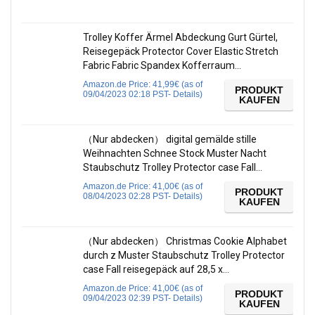
Trolley Koffer Ärmel Abdeckung Gurt Gürtel,
Reisegepäck Protector Cover Elastic Stretch
Fabric Fabric Spandex Kofferraum…
Amazon.de Price:
41,99
€
(as of
PRODUKT
09/04/2023 02:18 PST-
Details
)
KAUFEN
（Nur abdecken） digital gemälde stille
Weihnachten Schnee Stock Muster Nacht
Staubschutz Trolley Protector case Fall…
Amazon.de Price:
41,00
€
(as of
PRODUKT
08/04/2023 02:28 PST-
Details
)
KAUFEN
（Nur abdecken） Christmas Cookie Alphabet
durch z Muster Staubschutz Trolley Protector
case Fall reisegepäck auf 28,5 x…
Amazon.de Price:
41,00
€
(as of
PRODUKT
09/04/2023 02:39 PST-
Details
)
KAUFEN