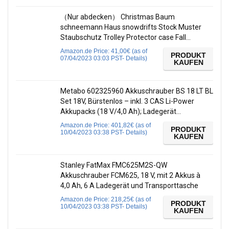
（Nur abdecken） Christmas Baum
schneemann Haus snowdrifts Stock Muster
Staubschutz Trolley Protector case Fall…
Amazon.de Price:
41,00
€
(as of
PRODUKT
07/04/2023 03:03 PST-
Details
)
KAUFEN
Metabo 602325960 Akkuschrauber BS 18 LT BL
Set 18V, Bürstenlos – inkl. 3 CAS Li-Power
Akkupacks (18 V/4,0 Ah); Ladegerät…
Amazon.de Price:
401,82
€
(as of
PRODUKT
10/04/2023 03:38 PST-
Details
)
KAUFEN
Stanley FatMax FMC625M2S-QW
Akkuschrauber FCM625, 18 V, mit 2 Akkus à
4,0 Ah, 6 A Ladegerät und Transporttasche
Amazon.de Price:
218,25
€
(as of
PRODUKT
10/04/2023 03:38 PST-
Details
)
KAUFEN