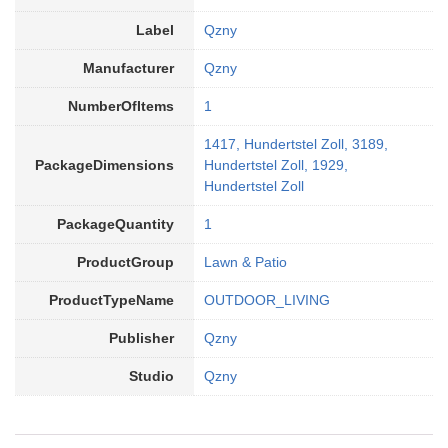
Label
Qzny
Manufacturer
Qzny
NumberOfItems
1
1417, Hundertstel Zoll, 3189,
PackageDimensions
Hundertstel Zoll, 1929,
Hundertstel Zoll
PackageQuantity
1
ProductGroup
Lawn & Patio
ProductTypeName
OUTDOOR_LIVING
Publisher
Qzny
Studio
Qzny