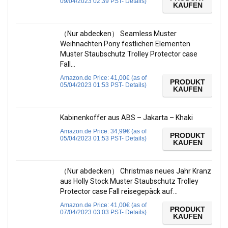
09/04/2023 02:39 PST-
Details
)
KAUFEN
（Nur abdecken） Seamless Muster
Weihnachten Pony festlichen Elementen
Muster Staubschutz Trolley Protector case
Fall…
Amazon.de Price:
41,00
€
(as of
PRODUKT
05/04/2023 01:53 PST-
Details
)
KAUFEN
Kabinenkoffer aus ABS – Jakarta – Khaki
Amazon.de Price:
34,99
€
(as of
PRODUKT
05/04/2023 01:53 PST-
Details
)
KAUFEN
（Nur abdecken） Christmas neues Jahr Kranz
aus Holly Stock Muster Staubschutz Trolley
Protector case Fall reisegepäck auf…
Amazon.de Price:
41,00
€
(as of
PRODUKT
07/04/2023 03:03 PST-
Details
)
KAUFEN