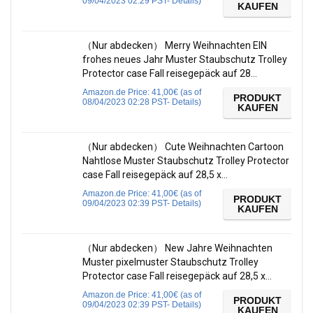
09/04/2023 02:29 PST-
Details
)
KAUFEN
（Nur abdecken） Merry Weihnachten EIN
frohes neues Jahr Muster Staubschutz Trolley
Protector case Fall reisegepäck auf 28…
Amazon.de Price:
41,00
€
(as of
PRODUKT
08/04/2023 02:28 PST-
Details
)
KAUFEN
（Nur abdecken） Cute Weihnachten Cartoon
Nahtlose Muster Staubschutz Trolley Protector
case Fall reisegepäck auf 28,5 x…
Amazon.de Price:
41,00
€
(as of
PRODUKT
09/04/2023 02:39 PST-
Details
)
KAUFEN
（Nur abdecken） New Jahre Weihnachten
Muster pixelmuster Staubschutz Trolley
Protector case Fall reisegepäck auf 28,5 x…
Amazon.de Price:
41,00
€
(as of
PRODUKT
09/04/2023 02:39 PST-
Details
)
KAUFEN