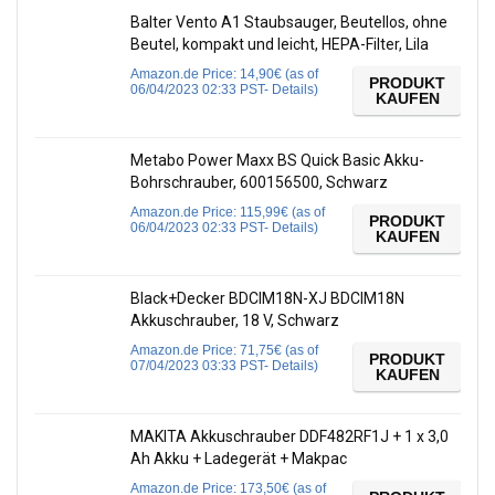
Balter Vento A1 Staubsauger, Beutellos, ohne
Beutel, kompakt und leicht, HEPA-Filter, Lila
Amazon.de Price:
14,90
€
(as of
PRODUKT
06/04/2023 02:33 PST-
Details
)
KAUFEN
Metabo Power Maxx BS Quick Basic Akku-
Bohrschrauber, 600156500, Schwarz
Amazon.de Price:
115,99
€
(as of
PRODUKT
06/04/2023 02:33 PST-
Details
)
KAUFEN
Black+Decker BDCIM18N-XJ BDCIM18N
Akkuschrauber, 18 V, Schwarz
Amazon.de Price:
71,75
€
(as of
PRODUKT
07/04/2023 03:33 PST-
Details
)
KAUFEN
MAKITA Akkuschrauber DDF482RF1J + 1 x 3,0
Ah Akku + Ladegerät + Makpac
Amazon.de Price:
173,50
€
(as of