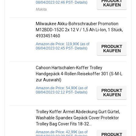
PRODUKT
08/04/2023 02:46 PST-
Details
)
KAUFEN
Makita
Milwaukee Akku-Bohrschrauber Promotion
M12BDD-152C 2x 12 V / 1,5 Ah Li-Ion, 1 Stück,
4933451460
Amazon.de Price:
119,90
€
(as of
PRODUKT
06/04/2023 02:45 PST-
Details
)
KAUFEN
Cahoon Hartschalen-Koffer Trolley
Handgepäck 4-Rollen Reisekoffer 301 (S-M-L
zur Auswahl)
Amazon.de Price:
54,90
€
(as of
PRODUKT
08/04/2023 02:12 PST-
Details
)
KAUFEN
Trolley Koffer Ärmel Abdeckung Gurt Gürtel,
Washable Spandex Gepäck Cover Protektor
Trolley Bag Cover Fits 18-32…
Amazon.de Price:
42,99
€
(as of
PRODUKT