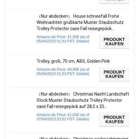
（Nur abdecken） House schneefall Frohe
Weihnachten grußkarte Muster Staubschutz
Trolley Protector case Fall reisegepäck…
Amazon.de Price:
41,00
€
(as of
PRODUKT
05/04/2023 01:53 PST-
Details
)
KAUFEN
Trolley, groß, 70 cm, ABS, Golden Pink
Amazon.de Price:
49,99
€
(as of
PRODUKT
05/04/2023 01:53 PST-
Details
)
KAUFEN
（Nur abdecken） Christmas Nacht Landschaft
Stock Muster Staubschutz Trolley Protector
case Fall reisegepäck auf 28,5 x 20…
Amazon.de Price:
41,00
€
(as of
PRODUKT
07/04/2023 03:02 PST-
Details
)
KAUFEN