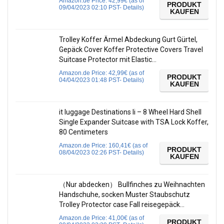
Amazon.de Price:
42,99
€
(as of
PRODUKT
09/04/2023 02:10 PST-
Details
)
KAUFEN
Trolley Koffer Ärmel Abdeckung Gurt Gürtel,
Gepäck Cover Koffer Protective Covers Travel
Suitcase Protector mit Elastic…
Amazon.de Price:
42,99
€
(as of
PRODUKT
04/04/2023 01:48 PST-
Details
)
KAUFEN
it luggage Destinations Ii – 8 Wheel Hard Shell
Single Expander Suitcase with TSA Lock Koffer,
80 Centimeters
Amazon.de Price:
160,41
€
(as of
PRODUKT
08/04/2023 02:26 PST-
Details
)
KAUFEN
（Nur abdecken） Bullfinches zu Weihnachten
Handschuhe, socken Muster Staubschutz
Trolley Protector case Fall reisegepäck…
Amazon.de Price:
41,00
€
(as of
PRODUKT