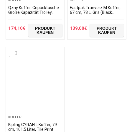
KOFFER
KOFFER
Qzny Koffer, Gepäcktasche
Eastpak Tranverz M Koffer,
Große Kapazität Trolley
67 cm, 78 L, Gris (Black
Fashion Teleskopgriff
Denim)
Kabinenkoffer Frauen
Männer Ultraleichte Urlaub…
174,10
€
139,00
€
PRODUKT
PRODUKT
KAUFEN
KAUFEN
KOFFER
Kipling CYRAH L Koffer, 79
cm, 101.5 Liter, Tile Print