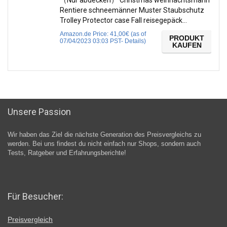
（Nur abdecken） Christmas weihnachtsmann
Rentiere schneemänner Muster Staubschutz
Trolley Protector case Fall reisegepäck…
Amazon.de Price:
41,00
€
(as of
PRODUKT
07/04/2023 03:03 PST-
Details
)
KAUFEN
Unsere Passion
Wir haben das Ziel die nächste Generation des Preisvergleichs zu
werden. Bei uns findest du nicht einfach nur Shops, sondern auch
Tests, Ratgeber und Erfahrungsberichte!
Für Besucher:
Preisvergleich