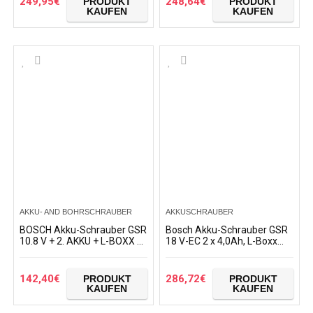
249,95
€
248,64
€
PRODUKT
PRODUKT
KAUFEN
KAUFEN
AKKU- AND BOHRSCHRAUBER
AKKUSCHRAUBER
BOSCH Akku-Schrauber GSR
Bosch Akku-Schrauber GSR
10.8 V + 2. AKKU + L-BOXX +
18 V-EC 2 x 4,0Ah, L-Boxx
50 teiliges Zubehör Set
incl. Bit-Set 32 tlg.
142,40
€
286,72
€
PRODUKT
PRODUKT
KAUFEN
KAUFEN