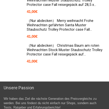
Weihnachten Muster Staubschutz Trolley
Protector case Fall reisegepäck auf 28,5 x…
41,00
€
（Nur abdecken） Merry weihnacht Frohe
Weihnachten gefährten Santa Muster
Staubschutz Trolley Protector case Fall…
41,00
€
（Nur abdecken） Christmas Baum am roten
Weihnachten Stock Muster Staubschutz Trolley
Protector case Fall reisegepäck auf…
41,00
€
Unsere Passion
Wir haben das Ziel die nächste Generation des Preisvergleichs zu
werden. Bei uns findest du nicht einfach nur Shops, sondern auch
Tests, Ratgeber und Erfahrungsberichte!