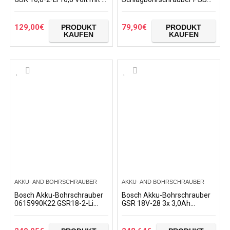
Akku 2,0 Ah + Zubehör in
18 LI-2 Ergonomic (1 Akku,
Softbag Tasche
18 Volt System, bürstenloser
Motor, im Koffer)
129,00
€
79,90
€
PRODUKT
PRODUKT
KAUFEN
KAUFEN
AKKU- AND BOHRSCHRAUBER
AKKU- AND BOHRSCHRAUBER
Bosch Akku-Bohrschrauber
Bosch Akku-Bohrschrauber
0615990K22 GSR18-2-Li
GSR 18V-28 3x 3,0Ah
2×2,0 Ah L i-Boxx-iRack, 1 W,
AL1860CV L-Boxx + Bit-Set
18 V
32tlg.