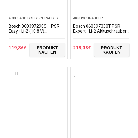
AKKU- AND BOHRSCHRAUBER
AKKUSCHRAUBER
Bosch 060397290S – PSR
Bosch 060397330T PSR
Easy+ Li-2 (10,8 V)
Expert+ Li-2 Akkuschrauber,
Akkuschrauber mit Lithium-
18 V (2 Akkus),mit Lithium-
Akku
Akku
119,36
€
213,08
€
PRODUKT
PRODUKT
KAUFEN
KAUFEN