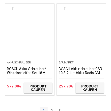
AKKUSCHRAUBER
BAUMARKT
BOSCH Akku-Schrauber/-
BOSCH Akkuschrauber GSR
Winkelschleifer-Set 18 V,
10,8-2-Li + Akku-Radio GML
0615990FD3
10,8 mit 2x Akku 2,0 Ah +
Ladegerät + L-Boxx
0601429204
572,00
€
257,90
€
PRODUKT
PRODUKT
KAUFEN
KAUFEN
1
2
3
→