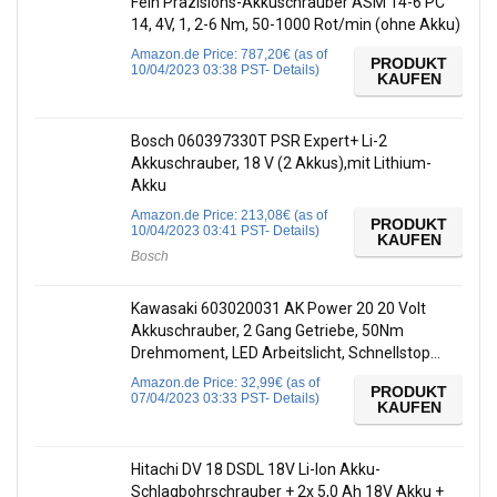
Fein Präzisions-Akkuschrauber ASM 14-6 PC
14, 4V, 1, 2-6 Nm, 50-1000 Rot/min (ohne Akku)
Amazon.de Price:
787,20
€
(as of
PRODUKT
10/04/2023 03:38 PST-
Details
)
KAUFEN
Bosch 060397330T PSR Expert+ Li-2
Akkuschrauber, 18 V (2 Akkus),mit Lithium-
Akku
Amazon.de Price:
213,08
€
(as of
PRODUKT
10/04/2023 03:41 PST-
Details
)
KAUFEN
Bosch
Kawasaki 603020031 AK Power 20 20 Volt
Akkuschrauber, 2 Gang Getriebe, 50Nm
Drehmoment, LED Arbeitslicht, Schnellstop…
Amazon.de Price:
32,99
€
(as of
PRODUKT
07/04/2023 03:33 PST-
Details
)
KAUFEN
Hitachi DV 18 DSDL 18V Li-Ion Akku-
Schlagbohrschrauber + 2x 5,0 Ah 18V Akku +