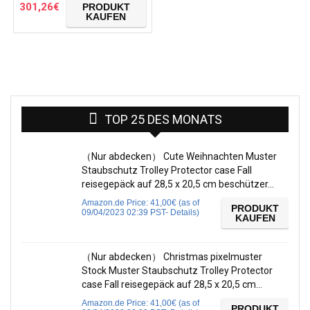
in L-BOXX)+Bosch…
301,26
€
PRODUKT
KAUFEN
TOP 25 DES MONATS
（Nur abdecken） Cute Weihnachten Muster
Staubschutz Trolley Protector case Fall
reisegepäck auf 28,5 x 20,5 cm beschützer…
Amazon.de Price:
41,00
€
(as of
PRODUKT
09/04/2023 02:39 PST-
Details
)
KAUFEN
（Nur abdecken） Christmas pixelmuster
Stock Muster Staubschutz Trolley Protector
case Fall reisegepäck auf 28,5 x 20,5 cm…
Amazon.de Price:
41,00
€
(as of
PRODUKT