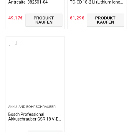
Antrcaite, 382501-04
TC-CD 18-2 Li (Lithium Ionen,
18V, 2-Gang-Getriebe,
Spindelarretierung, 18+1…
49,17
€
61,29
€
PRODUKT
PRODUKT
KAUFEN
KAUFEN
AKKU- AND BOHRSCHRAUBER
Bosch Professional
Akkuschrauber GSR 18 V-EC
(2x 4,0 Ah Akku, 18 Volt,
Schrauben-Ø max: 10 mm,