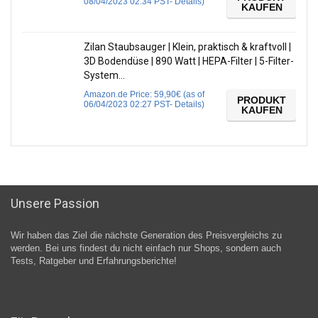
08/04/2023 02:34 PST-
Details
)
KAUFEN
Zilan Staubsauger | Klein, praktisch & kraftvoll |
3D Bodendüse | 890 Watt | HEPA-Filter | 5-Filter-
System…
Amazon.de Price:
59,90
€
(as of
PRODUKT
06/04/2023 02:27 PST-
Details
)
KAUFEN
Unsere Passion
Wir haben das Ziel die nächste Generation des Preisvergleichs zu
werden. Bei uns findest du nicht einfach nur Shops, sondern auch
Tests, Ratgeber und Erfahrungsberichte!