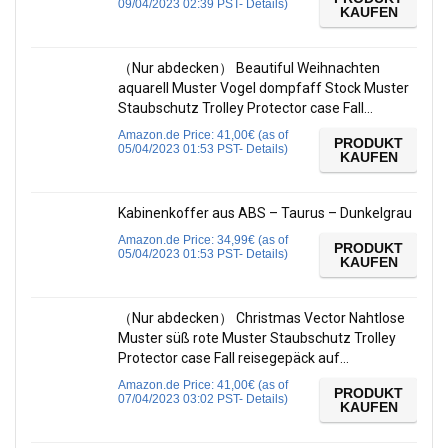
09/04/2023 02:39 PST-
Details
)
KAUFEN
（Nur abdecken） Beautiful Weihnachten
aquarell Muster Vogel dompfaff Stock Muster
Staubschutz Trolley Protector case Fall…
Amazon.de Price:
41,00
€
(as of
PRODUKT
05/04/2023 01:53 PST-
Details
)
KAUFEN
Kabinenkoffer aus ABS – Taurus – Dunkelgrau
Amazon.de Price:
34,99
€
(as of
PRODUKT
05/04/2023 01:53 PST-
Details
)
KAUFEN
（Nur abdecken） Christmas Vector Nahtlose
Muster süß rote Muster Staubschutz Trolley
Protector case Fall reisegepäck auf…
Amazon.de Price:
41,00
€
(as of
PRODUKT
07/04/2023 03:02 PST-
Details
)
KAUFEN