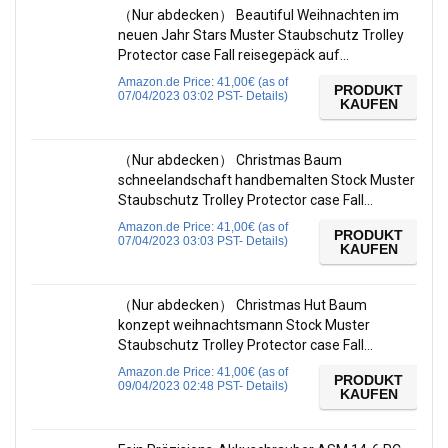
（Nur abdecken） Beautiful Weihnachten im
neuen Jahr Stars Muster Staubschutz Trolley
Protector case Fall reisegepäck auf…
Amazon.de Price:
41,00
€
(as of
PRODUKT
07/04/2023 03:02 PST-
Details
)
KAUFEN
（Nur abdecken） Christmas Baum
schneelandschaft handbemalten Stock Muster
Staubschutz Trolley Protector case Fall…
Amazon.de Price:
41,00
€
(as of
PRODUKT
07/04/2023 03:03 PST-
Details
)
KAUFEN
（Nur abdecken） Christmas Hut Baum
konzept weihnachtsmann Stock Muster
Staubschutz Trolley Protector case Fall…
Amazon.de Price:
41,00
€
(as of
PRODUKT
09/04/2023 02:48 PST-
Details
)
KAUFEN