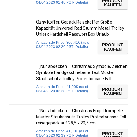
PRODUKT
04/04/2023 01:48 PST-
Details
)
KAUFEN
Qzny Koffer, Gepäck Reisekoffer Große
Kapazität Universal Rad Stumm Metall Trolley
Unisex Hardshell Passwort Box Urlaub…
Amazon.de Price:
307,41
€
(as of
PRODUKT
08/04/2023 02:26 PST-
Details
)
KAUFEN
（Nur abdecken） Christmas Symbole, Zeichen
Symbole handgeschriebene Text Muster
Staubschutz Trolley Protector case Fall…
Amazon.de Price:
41,00
€
(as of
PRODUKT
08/04/2023 02:28 PST-
Details
)
KAUFEN
（Nur abdecken） Christmas Engel trompete
Muster Staubschutz Trolley Protector case Fall
reisegepäck auf 28,5 x 20,5 cm…
Amazon.de Price:
41,00
€
(as of
PRODUKT
09/04/2023 02:39 PST-
Details
)