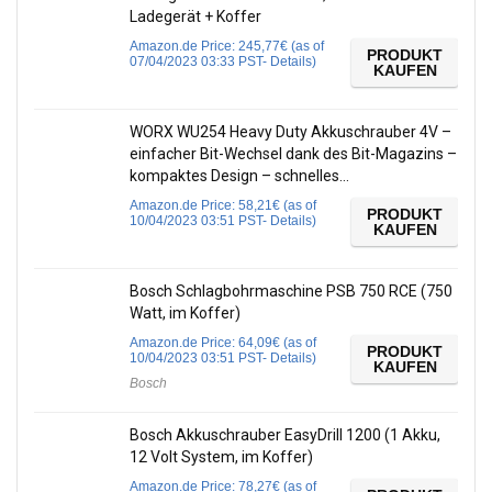
Ladegerät + Koffer
Amazon.de Price:
245,77
€
(as of
PRODUKT
07/04/2023 03:33 PST-
Details
)
KAUFEN
WORX WU254 Heavy Duty Akkuschrauber 4V –
einfacher Bit-Wechsel dank des Bit-Magazins –
kompaktes Design – schnelles…
Amazon.de Price:
58,21
€
(as of
PRODUKT
10/04/2023 03:51 PST-
Details
)
KAUFEN
Bosch Schlagbohrmaschine PSB 750 RCE (750
Watt, im Koffer)
Amazon.de Price:
64,09
€
(as of
PRODUKT
10/04/2023 03:51 PST-
Details
)
KAUFEN
Bosch
Bosch Akkuschrauber EasyDrill 1200 (1 Akku,
12 Volt System, im Koffer)
Amazon.de Price:
78,27
€
(as of