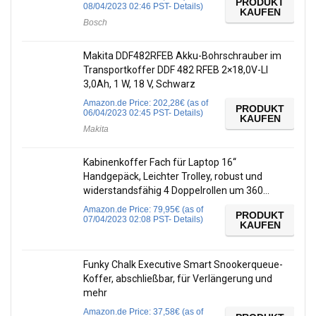
PRODUKT
08/04/2023 02:46 PST-
Details
)
KAUFEN
Bosch
Makita DDF482RFEB Akku-Bohrschrauber im
Transportkoffer DDF 482 RFEB 2×18,0V-LI
3,0Ah, 1 W, 18 V, Schwarz
Amazon.de Price:
202,28
€
(as of
PRODUKT
06/04/2023 02:45 PST-
Details
)
KAUFEN
Makita
Kabinenkoffer Fach für Laptop 16‘‘
Handgepäck, Leichter Trolley, robust und
widerstandsfähig 4 Doppelrollen um 360…
Amazon.de Price:
79,95
€
(as of
PRODUKT
07/04/2023 02:08 PST-
Details
)
KAUFEN
Funky Chalk Executive Smart Snookerqueue-
Koffer, abschließbar, für Verlängerung und
mehr
Amazon.de Price:
37,58
€
(as of