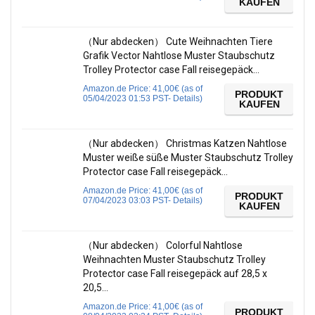
KAUFEN
（Nur abdecken） Cute Weihnachten Tiere
Grafik Vector Nahtlose Muster Staubschutz
Trolley Protector case Fall reisegepäck…
Amazon.de Price:
41,00
€
(as of
PRODUKT
05/04/2023 01:53 PST-
Details
)
KAUFEN
（Nur abdecken） Christmas Katzen Nahtlose
Muster weiße süße Muster Staubschutz Trolley
Protector case Fall reisegepäck…
Amazon.de Price:
41,00
€
(as of
PRODUKT
07/04/2023 03:03 PST-
Details
)
KAUFEN
（Nur abdecken） Colorful Nahtlose
Weihnachten Muster Staubschutz Trolley
Protector case Fall reisegepäck auf 28,5 x
20,5…
Amazon.de Price:
41,00
€
(as of
PRODUKT