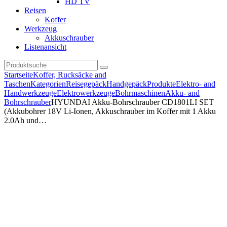
HD TV
Reisen
Koffer
Werkzeug
Akkuschrauber
Listenansicht
Startseite
Koffer, Rucksäcke and
Taschen
Kategorien
Reisegepäck
Handgepäck
Produkte
Elektro- and
Handwerkzeuge
Elektrowerkzeuge
Bohrmaschinen
Akku- and
Bohrschrauber
HYUNDAI Akku-Bohrschrauber CD1801LI SET
(Akkubohrer 18V Li-Ionen, Akkuschrauber im Koffer mit 1 Akku
2.0Ah und…