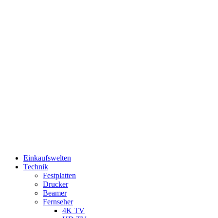
Einkaufswelten
Technik
Festplatten
Drucker
Beamer
Fernseher
4K TV