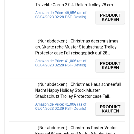
Travelite Garda 2.0 4-Rollen Trolley 78 cm
Amazon.de Price:
49,95
€
(as of
PRODUKT
08/04/2023 02:28 PST-
Details
)
KAUFEN
（Nur abdecken） Christmas deerchristmas
grußkarte rehe Muster Staubschutz Trolley
Protector case Fall reisegepäck auf 28…
Amazon.de Price:
41,00
€
(as of
PRODUKT
08/04/2023 02:28 PST-
Details
)
KAUFEN
（Nur abdecken） Christmas Haus schneefall
Nacht Happy Holiday Stock Muster
Staubschutz Trolley Protector case Fall…
Amazon.de Price:
41,00
€
(as of
PRODUKT
09/04/2023 02:39 PST-
Details
)
KAUFEN
（Nur abdecken） Christmas Poster Vector
Beispiel Weihnachten Muster Staubschutz