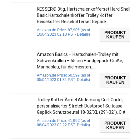
KESSER® 3tlg. Hartschalenkofferset Hard Shell
Basic Hartschalenkoffer Trolley Koffer
Reisekoffer Reisekofferset Gepäck…
Amazon.de Price:
87,90
€
(as of
PRODUKT
10/04/2023 02:18 PST-
Details
)
KAUFEN
Amazon Basics – Hartschalen-Trolley mit
Schwenkrollen – 55 cm Handgepäck-Größe,
Marineblau, für die meisten…
Amazon.de Price:
50,59
€
(as of
PRODUKT
05/04/2023 01:31 PST-
Details
)
KAUFEN
Trolley Koffer Ärmel Abdeckung Gurt Gürtel,
personalisierter Stretch Dustproof Suitcase
Gepäck Schutzbeutel 18-32″XL (29″-32″), C #
Amazon.de Price:
41,99
€
(as of
PRODUKT
08/04/2023 02:22 PST-
Details
)
KAUFEN