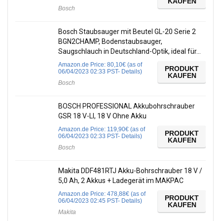
KAUFEN
Bosch
Bosch Staubsauger mit Beutel GL-20 Serie 2
BGN2CHAMP, Bodenstaubsauger,
Saugschlauch in Deutschland-Optik, ideal für…
Amazon.de Price:
80,10
€
(as of
PRODUKT
06/04/2023 02:33 PST-
Details
)
KAUFEN
Bosch
BOSCH PROFESSIONAL Akkubohrschrauber
GSR 18 V-LI, 18 V Ohne Akku
Amazon.de Price:
119,90
€
(as of
PRODUKT
06/04/2023 02:33 PST-
Details
)
KAUFEN
Bosch
Makita DDF481RTJ Akku-Bohrschrauber 18 V /
5,0 Ah, 2 Akkus + Ladegerät im MAKPAC
Amazon.de Price:
478,88
€
(as of
PRODUKT
06/04/2023 02:45 PST-
Details
)
KAUFEN
Makita