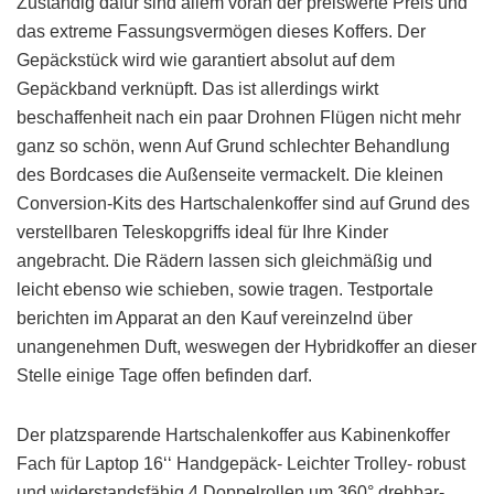
Zuständig dafür sind allem voran der preiswerte Preis und
das extreme Fassungsvermögen dieses Koffers. Der
Gepäckstück wird wie garantiert absolut auf dem
Gepäckband verknüpft. Das ist allerdings wirkt
beschaffenheit nach ein paar Drohnen Flügen nicht mehr
ganz so schön, wenn Auf Grund schlechter Behandlung
des Bordcases die Außenseite vermackelt. Die kleinen
Conversion-Kits des Hartschalenkoffer sind auf Grund des
verstellbaren Teleskopgriffs ideal für Ihre Kinder
angebracht. Die Rädern lassen sich gleichmäßig und
leicht ebenso wie schieben, sowie tragen. Testportale
berichten im Apparat an den Kauf vereinzelnd über
unangenehmen Duft, weswegen der Hybridkoffer an dieser
Stelle einige Tage offen befinden darf.
Der platzsparende Hartschalenkoffer aus Kabinenkoffer
Fach für Laptop 16‘‘ Handgepäck- Leichter Trolley- robust
und widerstandsfähig 4 Doppelrollen um 360° drehbar-