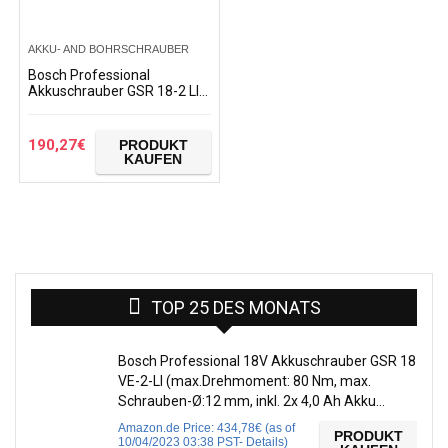
AKKU- AND BOHRSCHRAUBER
Bosch Professional
Akkuschrauber GSR 18-2 LI
(2x 1,5 Ah Akku, 18 Volt,
Schrauben-Ø max: 7 mm, in
L-BOXX)+Bosch…
190,27
€
PRODUKT
KAUFEN
TOP 25 DES MONATS
Bosch Professional 18V Akkuschrauber GSR 18
VE-2-LI (max.Drehmoment: 80 Nm, max.
Schrauben-Ø:12 mm, inkl. 2x 4,0 Ah Akku…
Amazon.de Price:
434,78
€
(as of
PRODUKT
10/04/2023 03:38 PST-
Details
)