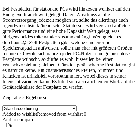
Bei Festplatten für stationäre PCs wird hingegen weniger auf den
Energieverbrauch wert gelegt. Da ein Anschluss an die
Stromversorgung jederzeit möglich ist, sollte das allerdings auch
irgendwo selbsterklärend sein. Stattdessen wird verstärkt auf eine
gute Performance und eine hohe Kapazität Wert gelegt, was
übrigens beides miteinander zusammenhängt. Wenngleich es
durchaus 2,5-Zoll-Festplatten gibt, welche eine enorme
Speicherkapazität aufweisen, sollte man eher mit größeren Größen
rechnen. Obwohl sich nahezu jeder PC-Nutzer eine geräuschlose
Festplatte wünscht, so dürfte es wohl bisweilen bei einer
Wunschvorstellung bleiben. Gänzlich geräuscharme Festplatten gibt
es nämlich keine. Ein charakteristisches Pfeifen, Summen und
Knacken ist prinzipiell vorprogrammiert, wobei dieses in seiner
Intensität variieren kann. Es lohnt sich also auch einen Blick auf die
Geräuschkulisse der Festplatte zu werfen.
Zeigt alle 2 Ergebnisse
Added to wishlist
Removed from wishlist
0
Add to compare
- 1%