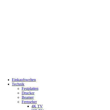
Einkaufswelten
Technik
Festplatten
Drucker
Beamer
Fernseher
4K TV