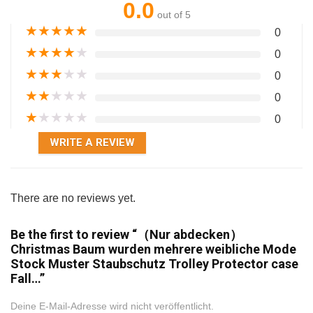
0.0
out of 5
★
★
★
★
★
0
★
★
★
★
★
0
★
★
★
★
★
0
★
★
★
★
★
0
★
★
★
★
★
0
WRITE A REVIEW
There are no reviews yet.
Be the first to review “（Nur abdecken）
Christmas Baum wurden mehrere weibliche Mode
Stock Muster Staubschutz Trolley Protector case
Fall…”
Deine E-Mail-Adresse wird nicht veröffentlicht.