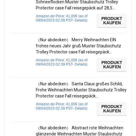
Schneeflocken Muster Staubschutz Trolley
Protector case Fall reisegepäck auf 28,5…
Amazon.de Price:
41,00
€
(as of
PRODUKT
09/04/2023 02:39 PST-
Details
)
KAUFEN
（Nur abdecken） Merry Weihnachten EIN
frohes neues Jahr gruß Muster Staubschutz
Trolley Protector case Fall reisegepäck…
Amazon.de Price:
41,00
€
(as of
PRODUKT
09/04/2023 02:39 PST-
Details
)
KAUFEN
（Nur abdecken） Santa Claus großes Schild,
Frohe Weihnachten Muster Staubschutz Trolley
Protector case Fall reisegepäck…
Amazon.de Price:
41,00
€
(as of
PRODUKT
09/04/2023 02:39 PST-
Details
)
KAUFEN
（Nur abdecken） Abstract rote Weihnachten
glänzende Weihnachten Muster Staubschutz