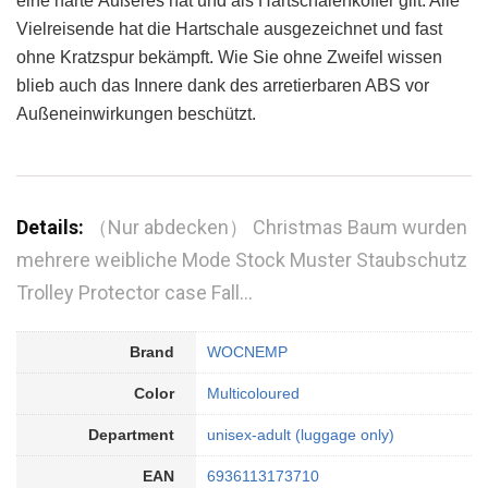
eine harte Äußeres hat und als Hartschalenkoffer gilt. Alle
Vielreisende hat die Hartschale ausgezeichnet und fast
ohne Kratzspur bekämpft. Wie Sie ohne Zweifel wissen
blieb auch das Innere dank des arretierbaren ABS vor
Außeneinwirkungen beschützt.
Details:
（Nur abdecken） Christmas Baum wurden
mehrere weibliche Mode Stock Muster Staubschutz
Trolley Protector case Fall…
Brand
WOCNEMP
Color
Multicoloured
Department
unisex-adult (luggage only)
EAN
6936113173710