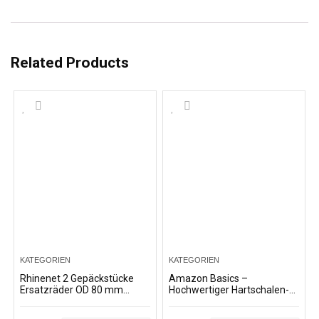
Related Products
KATEGORIEN
KATEGORIEN
Rhinenet 2 Gepäckstücke
Amazon Basics –
Ersatzräder OD 80 mm
Hochwertiger Hartschalen-
Reparatur für Gepäck,
Trolley mit Schwenkrollen
Koffer 80 mm x 24 mm x 6
und eingebautem TSA-