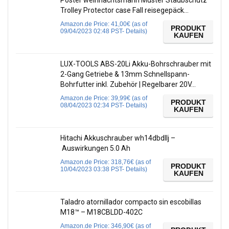
Poster weihnachtsmann Muster Staubschutz
Trolley Protector case Fall reisegepäck…
Amazon.de Price:
41,00
€
(as of
PRODUKT
09/04/2023 02:48 PST-
Details
)
KAUFEN
LUX-TOOLS ABS-20Li Akku-Bohrschrauber mit
2-Gang Getriebe & 13mm Schnellspann-
Bohrfutter inkl. Zubehör | Regelbarer 20V…
Amazon.de Price:
39,99
€
(as of
PRODUKT
08/04/2023 02:34 PST-
Details
)
KAUFEN
Hitachi Akkuschrauber wh14dbdllj –
Auswirkungen 5.0 Ah
Amazon.de Price:
318,76
€
(as of
PRODUKT
10/04/2023 03:38 PST-
Details
)
KAUFEN
Taladro atornillador compacto sin escobillas
M18™ – M18CBLDD-402C
Amazon.de Price:
346,90
€
(as of