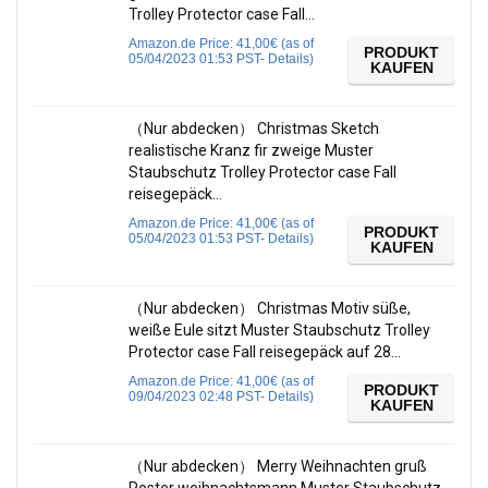
Trolley Protector case Fall…
Amazon.de Price:
41,00
€
(as of
PRODUKT
05/04/2023 01:53 PST-
Details
)
KAUFEN
（Nur abdecken） Christmas Sketch
realistische Kranz fir zweige Muster
Staubschutz Trolley Protector case Fall
reisegepäck…
Amazon.de Price:
41,00
€
(as of
PRODUKT
05/04/2023 01:53 PST-
Details
)
KAUFEN
（Nur abdecken） Christmas Motiv süße,
weiße Eule sitzt Muster Staubschutz Trolley
Protector case Fall reisegepäck auf 28…
Amazon.de Price:
41,00
€
(as of
PRODUKT
09/04/2023 02:48 PST-
Details
)
KAUFEN
（Nur abdecken） Merry Weihnachten gruß