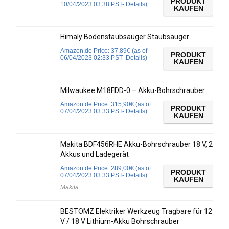
PRODUKT
10/04/2023 03:38 PST-
Details
)
KAUFEN
Himaly Bodenstaubsauger Staubsauger
Amazon.de Price:
37,89
€
(as of
PRODUKT
06/04/2023 02:33 PST-
Details
)
KAUFEN
Milwaukee M18FDD-0 – Akku-Bohrschrauber
Amazon.de Price:
315,90
€
(as of
PRODUKT
07/04/2023 03:33 PST-
Details
)
KAUFEN
Makita BDF456RHE Akku-Bohrschrauber 18 V, 2
Akkus und Ladegerät
Amazon.de Price:
289,00
€
(as of
PRODUKT
07/04/2023 03:33 PST-
Details
)
KAUFEN
Makita
BESTOMZ Elektriker Werkzeug Tragbare für 12
V / 18 V Lithium-Akku Bohrschrauber