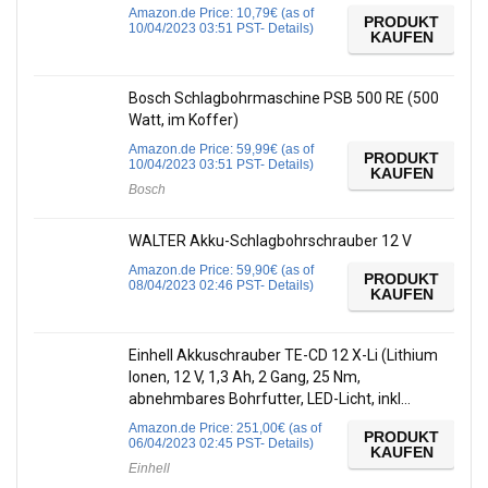
Amazon.de Price:
10,79
€
(as of
PRODUKT
10/04/2023 03:51 PST-
Details
)
KAUFEN
Bosch Schlagbohrmaschine PSB 500 RE (500
Watt, im Koffer)
Amazon.de Price:
59,99
€
(as of
PRODUKT
10/04/2023 03:51 PST-
Details
)
KAUFEN
Bosch
WALTER Akku-Schlagbohrschrauber 12 V
Amazon.de Price:
59,90
€
(as of
PRODUKT
08/04/2023 02:46 PST-
Details
)
KAUFEN
Einhell Akkuschrauber TE-CD 12 X-Li (Lithium
Ionen, 12 V, 1,3 Ah, 2 Gang, 25 Nm,
abnehmbares Bohrfutter, LED-Licht, inkl…
Amazon.de Price:
251,00
€
(as of
PRODUKT
06/04/2023 02:45 PST-
Details
)
KAUFEN
Einhell