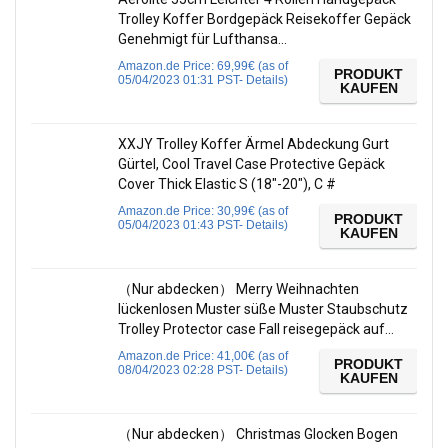
Trolley Koffer Bordgepäck Reisekoffer Gepäck
Genehmigt für Lufthansa…
Amazon.de Price:
69,99
€
(as of
PRODUKT
05/04/2023 01:31 PST-
Details
)
KAUFEN
XXJY Trolley Koffer Ärmel Abdeckung Gurt
Gürtel, Cool Travel Case Protective Gepäck
Cover Thick Elastic S (18″-20″), C #
Amazon.de Price:
30,99
€
(as of
PRODUKT
05/04/2023 01:43 PST-
Details
)
KAUFEN
（Nur abdecken） Merry Weihnachten
lückenlosen Muster süße Muster Staubschutz
Trolley Protector case Fall reisegepäck auf…
Amazon.de Price:
41,00
€
(as of
PRODUKT
08/04/2023 02:28 PST-
Details
)
KAUFEN
（Nur abdecken） Christmas Glocken Bogen