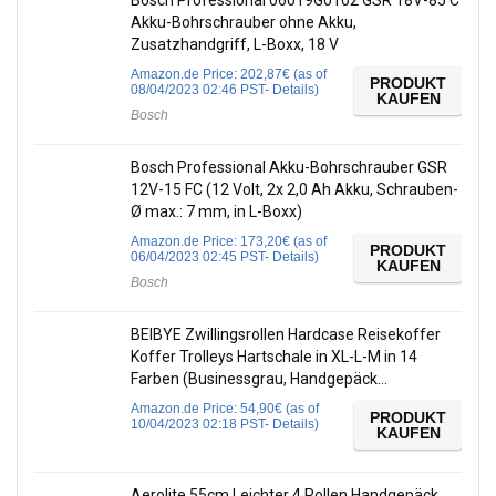
Bosch Professional 06019G0102 GSR 18V-85 C
Akku-Bohrschrauber ohne Akku,
Zusatzhandgriff, L-Boxx, 18 V
Amazon.de Price:
202,87
€
(as of
PRODUKT
08/04/2023 02:46 PST-
Details
)
KAUFEN
Bosch
Bosch Professional Akku-Bohrschrauber GSR
12V-15 FC (12 Volt, 2x 2,0 Ah Akku, Schrauben-
Ø max.: 7 mm, in L-Boxx)
Amazon.de Price:
173,20
€
(as of
PRODUKT
06/04/2023 02:45 PST-
Details
)
KAUFEN
Bosch
BEIBYE Zwillingsrollen Hardcase Reisekoffer
Koffer Trolleys Hartschale in XL-L-M in 14
Farben (Businessgrau, Handgepäck…
Amazon.de Price:
54,90
€
(as of
PRODUKT
10/04/2023 02:18 PST-
Details
)
KAUFEN
Aerolite 55cm Leichter 4 Rollen Handgepäck