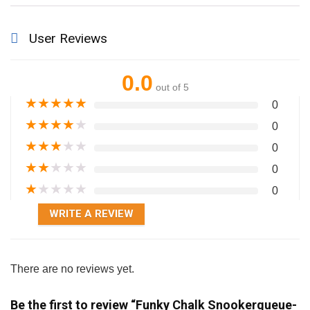
User Reviews
0.0
out of 5
★
★
★
★
★
0
★
★
★
★
★
0
★
★
★
★
★
0
★
★
★
★
★
0
★
★
★
★
★
0
WRITE A REVIEW
There are no reviews yet.
Be the first to review “Funky Chalk Snookerqueue-