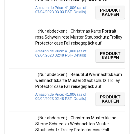
Amazon.de Price:
41,00
€
(as of
PRODUKT
07/04/2023 03:03 PST-
Details
)
KAUFEN
（Nur abdecken） Christmas Karte Portrait
rosa Schwein rote Muster Staubschutz Trolley
Protector case Fall reisegepäck auf…
Amazon.de Price:
41,00
€
(as of
PRODUKT
09/04/2023 02:48 PST-
Details
)
KAUFEN
（Nur abdecken） Beautiful Weihnachtsbaum
weihnachtskarte Muster Staubschutz Trolley
Protector case Fall reisegepäck auf…
Amazon.de Price:
41,00
€
(as of
PRODUKT
09/04/2023 02:48 PST-
Details
)
KAUFEN
（Nur abdecken） Christmas Muster kleine
Sterne Schnee zu Weihnachten Muster
Staubschutz Trolley Protector case Fall…