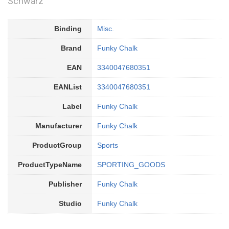
Schwarz
Binding
Misc.
Brand
Funky Chalk
EAN
3340047680351
EANList
3340047680351
Label
Funky Chalk
Manufacturer
Funky Chalk
ProductGroup
Sports
ProductTypeName
SPORTING_GOODS
Publisher
Funky Chalk
Studio
Funky Chalk