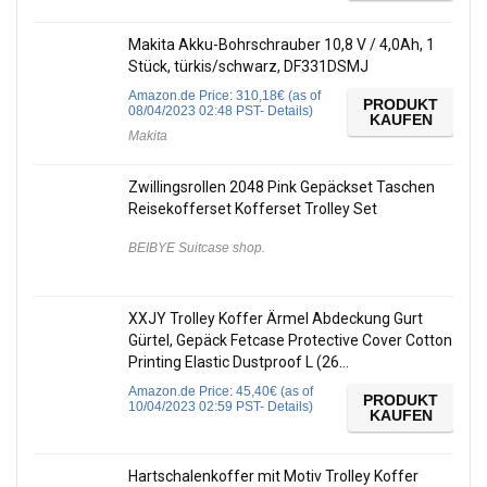
Makita Akku-Bohrschrauber 10,8 V / 4,0Ah, 1
Stück, türkis/schwarz, DF331DSMJ
Amazon.de Price:
310,18
€
(as of
PRODUKT
08/04/2023 02:48 PST-
Details
)
KAUFEN
Makita
Zwillingsrollen 2048 Pink Gepäckset Taschen
Reisekofferset Kofferset Trolley Set
BEIBYE Suitcase shop.
XXJY Trolley Koffer Ärmel Abdeckung Gurt
Gürtel, Gepäck Fetcase Protective Cover Cotton
Printing Elastic Dustproof L (26…
Amazon.de Price:
45,40
€
(as of
PRODUKT
10/04/2023 02:59 PST-
Details
)
KAUFEN
Hartschalenkoffer mit Motiv Trolley Koffer