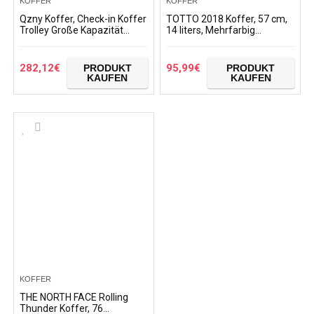
KOFFER
KOFFER
Qzny Koffer, Check-in Koffer
TOTTO 2018 Koffer, 57 cm,
Trolley Große Kapazität
14 liters, Mehrfarbig
Damen Reisetaschen
(Multicolor)
Wasserdichter mittlerer
Kabinenkoffer Hardshell…
282,12
€
95,99
€
PRODUKT
PRODUKT
KAUFEN
KAUFEN
KOFFER
THE NORTH FACE Rolling
Thunder Koffer, 76