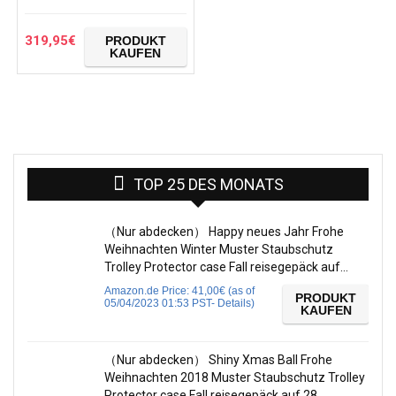
Centimeters
319,95
€
PRODUKT
KAUFEN
TOP 25 DES MONATS
（Nur abdecken） Happy neues Jahr Frohe
Weihnachten Winter Muster Staubschutz
Trolley Protector case Fall reisegepäck auf…
Amazon.de Price:
41,00
€
(as of
PRODUKT
05/04/2023 01:53 PST-
Details
)
KAUFEN
（Nur abdecken） Shiny Xmas Ball Frohe
Weihnachten 2018 Muster Staubschutz Trolley
Protector case Fall reisegepäck auf 28…