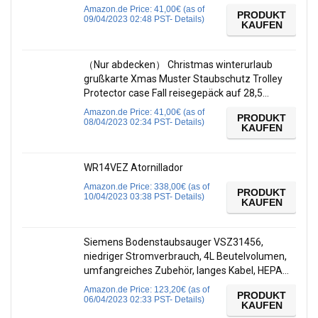
Amazon.de Price:
41,00
€
(as of
PRODUKT
09/04/2023 02:48 PST-
Details
)
KAUFEN
（Nur abdecken） Christmas winterurlaub
grußkarte Xmas Muster Staubschutz Trolley
Protector case Fall reisegepäck auf 28,5…
Amazon.de Price:
41,00
€
(as of
PRODUKT
08/04/2023 02:34 PST-
Details
)
KAUFEN
WR14VEZ Atornillador
Amazon.de Price:
338,00
€
(as of
PRODUKT
10/04/2023 03:38 PST-
Details
)
KAUFEN
Siemens Bodenstaubsauger VSZ31456,
niedriger Stromverbrauch, 4L Beutelvolumen,
umfangreiches Zubehör, langes Kabel, HEPA…
Amazon.de Price:
123,20
€
(as of
PRODUKT
06/04/2023 02:33 PST-
Details
)
KAUFEN