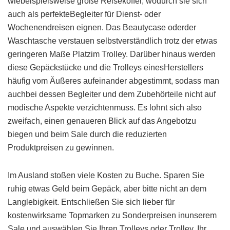
wiebeispielsweise große Reisekoffer, wodurch sie sich
auch als perfekteBegleiter für Dienst- oder
Wochenendreisen eignen. Das Beautycase oderder
Waschtasche verstauen selbstverständlich trotz der etwas
geringeren Maße Platzim Trolley. Darüber hinaus werden
diese Gepäckstücke und die Trolleys einesHerstellers
häufig vom Äußeres aufeinander abgestimmt, sodass man
auchbei dessen Begleiter und dem Zubehörteile nicht auf
modische Aspekte verzichtenmuss. Es lohnt sich also
zweifach, einen genaueren Blick auf das Angebotzu
biegen und beim Sale durch die reduzierten
Produktpreisen zu gewinnen.
Im Ausland stoßen viele Kosten zu Buche. Sparen Sie
ruhig etwas Geld beim Gepäck, aber bitte nicht an dem
Langlebigkeit. Entschließen Sie sich lieber für
kostenwirksame Topmarken zu Sonderpreisen inunserem
Sale und auswählen Sie Ihren Trolleys oder Trolley, Ihr