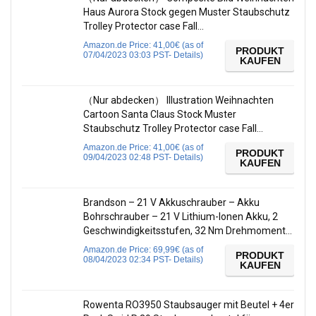
Haus Aurora Stock gegen Muster Staubschutz
Trolley Protector case Fall…
Amazon.de Price:
41,00
€
(as of
PRODUKT
07/04/2023 03:03 PST-
Details
)
KAUFEN
（Nur abdecken） Illustration Weihnachten
Cartoon Santa Claus Stock Muster
Staubschutz Trolley Protector case Fall…
Amazon.de Price:
41,00
€
(as of
PRODUKT
09/04/2023 02:48 PST-
Details
)
KAUFEN
Brandson – 21 V Akkuschrauber – Akku
Bohrschrauber – 21 V Lithium-Ionen Akku, 2
Geschwindigkeitsstufen, 32 Nm Drehmoment…
Amazon.de Price:
69,99
€
(as of
PRODUKT
08/04/2023 02:34 PST-
Details
)
KAUFEN
Rowenta RO3950 Staubsauger mit Beutel + 4er