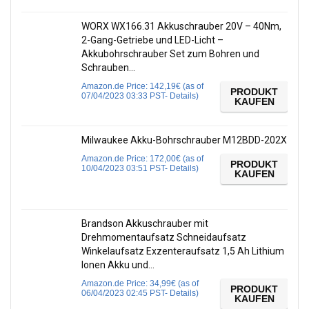
WORX WX166.31 Akkuschrauber 20V – 40Nm,
2-Gang-Getriebe und LED-Licht –
Akkubohrschrauber Set zum Bohren und
Schrauben…
Amazon.de Price:
142,19
€
(as of
PRODUKT
07/04/2023 03:33 PST-
Details
)
KAUFEN
Milwaukee Akku-Bohrschrauber M12BDD-202X
Amazon.de Price:
172,00
€
(as of
PRODUKT
10/04/2023 03:51 PST-
Details
)
KAUFEN
Brandson Akkuschrauber mit
Drehmomentaufsatz Schneidaufsatz
Winkelaufsatz Exzenteraufsatz 1,5 Ah Lithium
Ionen Akku und…
Amazon.de Price:
34,99
€
(as of
PRODUKT
06/04/2023 02:45 PST-
Details
)
KAUFEN