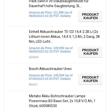
Pack Swirl R 39 Staubsaugerbeutel für
Dauerhaft hohe Saugleistung, 3L…
Amazon.de Price:
111,99
€
(as of
PRODUKT
06/04/2023 02:26 PST-
Details
)
KAUFEN
Einhell Akkuschrauber TE-CD 14,4-2 2B Li (2x
Lithium Ionen Akkus, 14,4 V, 1,3 Ah, 2 Gang, 38
Nm, LED-Licht…
Amazon.de Price:
109,95
€
(as of
PRODUKT
06/04/2023 02:33 PST-
Details
)
KAUFEN
Einhell
Bosch Akkuschrauber Uneo
Amazon.de Price:
148,00
€
(as of
PRODUKT
07/04/2023 03:33 PST-
Details
)
KAUFEN
Bosch
Metabo Akku-Bohrschrauber Lampe
Powermaxx BS Basic Set, 2x 10,8 V/2 Ah, 1
Stück, 600080530