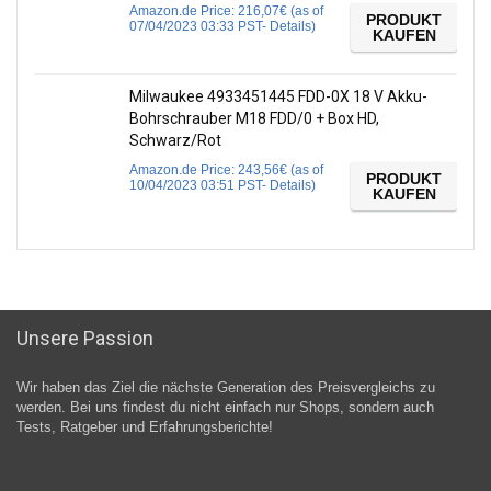
Amazon.de Price:
216,07
€
(as of
PRODUKT
07/04/2023 03:33 PST-
Details
)
KAUFEN
Milwaukee 4933451445 FDD-0X 18 V Akku-
Bohrschrauber M18 FDD/0 + Box HD,
Schwarz/Rot
Amazon.de Price:
243,56
€
(as of
PRODUKT
10/04/2023 03:51 PST-
Details
)
KAUFEN
Unsere Passion
Wir haben das Ziel die nächste Generation des Preisvergleichs zu
werden. Bei uns findest du nicht einfach nur Shops, sondern auch
Tests, Ratgeber und Erfahrungsberichte!