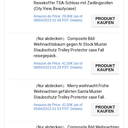
Reisekoffer TSA-Schloss mit Zwillingsrollen
(City View, Beautycase)
Amazon.de Price:
29,90
€
(as of
PRODUKT
08/04/2023 02:28 PST-
Details
)
KAUFEN
（Nur abdecken） Composite Bild
Weihnachtsbaum gegen fir Stock Muster
Staubschutz Trolley Protector case Fall
reisegepäck…
Amazon.de Price:
41,00
€
(as of
PRODUKT
08/04/2023 02:28 PST-
Details
)
KAUFEN
（Nur abdecken） Merry weihnacht Frohe
Weihnachten gefährten Santa Muster
Staubschutz Trolley Protector case Fall…
Amazon.de Price:
41,00
€
(as of
PRODUKT
05/04/2023 01:53 PST-
Details
)
KAUFEN
（Nur abdecken） Composite Bild Weihnachten