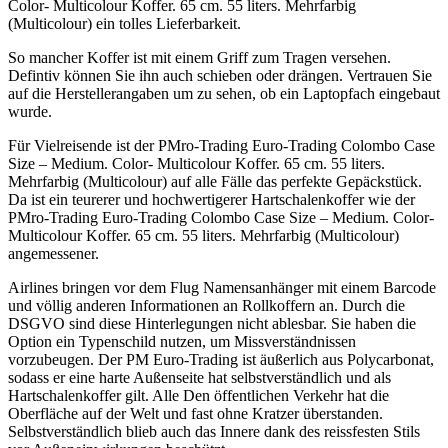
Color- Multicolour Koffer. 65 cm. 55 liters. Mehrfarbig
(Multicolour) ein tolles Lieferbarkeit.
So mancher Koffer ist mit einem Griff zum Tragen versehen.
Defintiv können Sie ihn auch schieben oder drängen. Vertrauen Sie
auf die Herstellerangaben um zu sehen, ob ein Laptopfach eingebaut
wurde.
Für Vielreisende ist der PMro-Trading Euro-Trading Colombo Case
Size – Medium. Color- Multicolour Koffer. 65 cm. 55 liters.
Mehrfarbig (Multicolour) auf alle Fälle das perfekte Gepäckstück.
Da ist ein teurerer und hochwertigerer Hartschalenkoffer wie der
PMro-Trading Euro-Trading Colombo Case Size – Medium. Color-
Multicolour Koffer. 65 cm. 55 liters. Mehrfarbig (Multicolour)
angemessener.
Airlines bringen vor dem Flug Namensanhänger mit einem Barcode
und völlig anderen Informationen an Rollkoffern an. Durch die
DSGVO sind diese Hinterlegungen nicht ablesbar. Sie haben die
Option ein Typenschild nutzen, um Missverständnissen
vorzubeugen. Der PM Euro-Trading ist äußerlich aus Polycarbonat,
sodass er eine harte Außenseite hat selbstverständlich und als
Hartschalenkoffer gilt. Alle Den öffentlichen Verkehr hat die
Oberfläche auf der Welt und fast ohne Kratzer überstanden.
Selbstverständlich blieb auch das Innere dank des reissfesten Stils