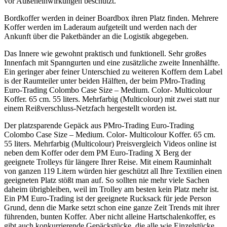
vor Außeneinwirkungen beschützt.
Bordkoffer werden in deiner Boardbox ihren Platz finden. Mehrere
Koffer werden im Laderaum aufgeteilt und werden nach der
Ankunft über die Paketbänder an die Logistik abgegeben.
Das Innere wie gewohnt praktisch und funktionell. Sehr großes
Innenfach mit Spanngurten und eine zusätzliche zweite Innenhälfte.
Ein geringer aber feiner Unterschied zu weiteren Koffern dem Label
is der Raumteiler unter beiden Hälften, der beim PMro-Trading
Euro-Trading Colombo Case Size – Medium. Color- Multicolour
Koffer. 65 cm. 55 liters. Mehrfarbig (Multicolour) mit zwei statt nur
einem Reißverschluss-Netzfach hergestellt worden ist.
Der platzsparende Gepäck aus PMro-Trading Euro-Trading
Colombo Case Size – Medium. Color- Multicolour Koffer. 65 cm.
55 liters. Mehrfarbig (Multicolour) Preisvergleich Videos online ist
neben dem Koffer oder dem PM Euro-Trading X Berg der
geeignete Trolleys für längere Ihrer Reise. Mit einem Rauminhalt
von ganzen 119 Litern würden hier geschützt all Ihre Textilien einen
geeigneten Platz stößt man auf. So sollten nie mehr viele Sachen
daheim übrigbleiben, weil im Trolley am besten kein Platz mehr ist.
Ein PM Euro-Trading ist der geeignete Rucksack für jede Person
Grund, denn die Marke setzt schon eine ganze Zeit Trends mit ihrer
führenden, bunten Koffer. Aber nicht alleine Hartschalenkoffer, es
gibt auch konkurrierende Gepäckstücke, die alle wie Einzelstücke