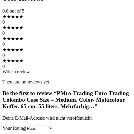
0.0
out of 5
★
★
★
★
★
0
★
★
★
★
★
0
★
★
★
★
★
0
★
★
★
★
★
0
★
★
★
★
★
0
Write a review
There are no reviews yet.
Be the first to review “PMro-Trading Euro-Trading
Colombo Case Size – Medium. Color- Multicolour
Koffer. 65 cm. 55 liters. Mehrfarbig…”
Deine E-Mail-Adresse wird nicht veröffentlicht.
Your Rating