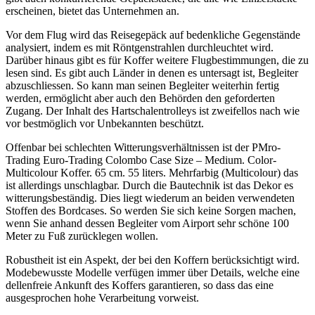
erscheinen, bietet das Unternehmen an.
Vor dem Flug wird das Reisegepäck auf bedenkliche Gegenstände
analysiert, indem es mit Röntgenstrahlen durchleuchtet wird.
Darüber hinaus gibt es für Koffer weitere Flugbestimmungen, die zu
lesen sind. Es gibt auch Länder in denen es untersagt ist, Begleiter
abzuschliessen. So kann man seinen Begleiter weiterhin fertig
werden, ermöglicht aber auch den Behörden den geforderten
Zugang. Der Inhalt des Hartschalentrolleys ist zweifellos nach wie
vor bestmöglich vor Unbekannten beschützt.
Offenbar bei schlechten Witterungsverhältnissen ist der PMro-
Trading Euro-Trading Colombo Case Size – Medium. Color-
Multicolour Koffer. 65 cm. 55 liters. Mehrfarbig (Multicolour) das
ist allerdings unschlagbar. Durch die Bautechnik ist das Dekor es
witterungsbeständig. Dies liegt wiederum an beiden verwendeten
Stoffen des Bordcases. So werden Sie sich keine Sorgen machen,
wenn Sie anhand dessen Begleiter vom Airport sehr schöne 100
Meter zu Fuß zurücklegen wollen.
Robustheit ist ein Aspekt, der bei den Koffern berücksichtigt wird.
Modebewusste Modelle verfügen immer über Details, welche eine
dellenfreie Ankunft des Koffers garantieren, so dass das eine
ausgesprochen hohe Verarbeitung vorweist.