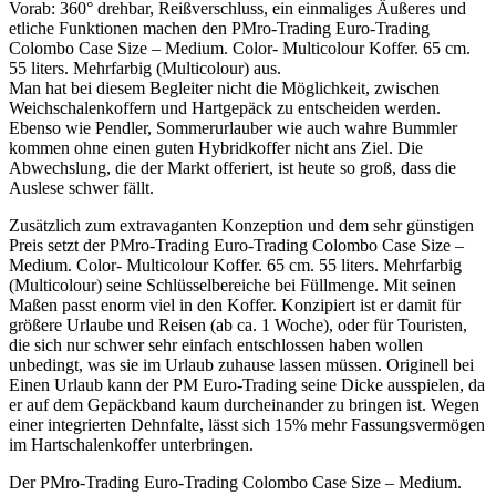
Vorab: 360° drehbar, Reißverschluss, ein einmaliges Äußeres und
etliche Funktionen machen den PMro-Trading Euro-Trading
Colombo Case Size – Medium. Color- Multicolour Koffer. 65 cm.
55 liters. Mehrfarbig (Multicolour) aus.
Man hat bei diesem Begleiter nicht die Möglichkeit, zwischen
Weichschalenkoffern und Hartgepäck zu entscheiden werden.
Ebenso wie Pendler, Sommerurlauber wie auch wahre Bummler
kommen ohne einen guten Hybridkoffer nicht ans Ziel. Die
Abwechslung, die der Markt offeriert, ist heute so groß, dass die
Auslese schwer fällt.
Zusätzlich zum extravaganten Konzeption und dem sehr günstigen
Preis setzt der PMro-Trading Euro-Trading Colombo Case Size –
Medium. Color- Multicolour Koffer. 65 cm. 55 liters. Mehrfarbig
(Multicolour) seine Schlüsselbereiche bei Füllmenge. Mit seinen
Maßen passt enorm viel in den Koffer. Konzipiert ist er damit für
größere Urlaube und Reisen (ab ca. 1 Woche), oder für Touristen,
die sich nur schwer sehr einfach entschlossen haben wollen
unbedingt, was sie im Urlaub zuhause lassen müssen. Originell bei
Einen Urlaub kann der PM Euro-Trading seine Dicke ausspielen, da
er auf dem Gepäckband kaum durcheinander zu bringen ist. Wegen
einer integrierten Dehnfalte, lässt sich 15% mehr Fassungsvermögen
im Hartschalenkoffer unterbringen.
Der PMro-Trading Euro-Trading Colombo Case Size – Medium.