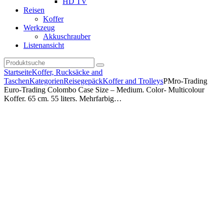
HD TV
Reisen
Koffer
Werkzeug
Akkuschrauber
Listenansicht
Startseite
Koffer, Rucksäcke and
Taschen
Kategorien
Reisegepäck
Koffer and Trolleys
PMro-Trading
Euro-Trading Colombo Case Size – Medium. Color- Multicolour
Koffer. 65 cm. 55 liters. Mehrfarbig…