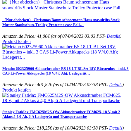
（Nur abdecken） Christmas Baum schneemann Haus snowdrifts Stock
Muster Staubschutz Trolley Protector case Fall…
Amazon.de Price:
41,00
€
(as of 07/04/2023 03:03 PST-
Details
)
Produkt kaufen
Metabo 602325960 Akkuschrauber BS 18 LT BL Set 18V, Bürstenlos – inkl. 3
CAS Li-Power Akkupacks (18 V/4,0 Ah); Ladegerät…
Amazon.de Price:
401,82
€
(as of 10/04/2023 03:38 PST-
Details
)
Produkt kaufen
Stanley FatMax FMC625M2S-QW Akkuschrauber FCM625, 18 V, mit 2
Akkus à 4,0 Ah, 6 A Ladegerät und Transporttasche
Amazon.de Price:
218,25
€
(as of 10/04/2023 03:38 PST-
Details
)