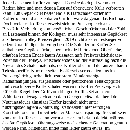
Jeder hat seinen Koffer zu tragen. Es wäre doch gut wenn der
Rädern hätte und man dessen Last auf überteuerte Kulis verbreiten
kann! Ein Gepäck-Set bestehend aus Hartschalenkoffer mit
Kofferrollen und ausziehbaren Griffen wäre da genau das Richtige.
Doch welches Kofferset erweist sich im Preisvergleich als das
Beste? In Verbindung von persönlichen Geschmäcker und der Zahl
an Lastenesel binnen der Kollegen, muss sehr interessant Gepäckset
aus diesem Trolley Preisvergleich 2019 nicht als der Testsieger von
jedem Unauffälligen hervorgehen. Die Zahl der im Koffer-Set
enthaltenen Gepäckstücke, aber auch die Härte deren Oberfläche,
erlauben letzten Endes kaum Aussagen aufs Preisvergleichsieger-
Potential der Trolleys. Entscheidender sind der Auffassung nach die
Niveau des Schalenmaterials, der Kofferrollen und der ausziehbaren
Teleskopgriffe. Nur sehr selten Koffersets vermochten uns im
Preisvergleich ganzheitlich begeistern. Minderwertige
Radaufhängungen, ausgerissene oder gebrochene Teleskopgriffe
und verschlissene Kofferschalen waren im Koffer Preisvergleich
2019 die Regel. Der Griff zum billigen Koffer-Set aus dem
Wühltisch untersagt sich auch dem Gelegenheits-Urlauber. Die
Nutzungsdauer günstiger Koffer kränkelt nicht unter
nutzungsbedingtem Abnutzung, stattdessen unter windigen
Konstruktionen und übertriebener Materialeinsparung. So sind zwei
von drei Koffersets schon vorm aller ersten Urlaub defekt, während
das 3te Gepäckset näherungsweise nachstehende Generation genuin
werden kann. Mittendrin findet man leider kaum etwas. Im