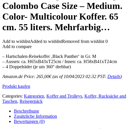
Colombo Case Size – Medium.
Color- Multicolour Koffer. 65
cm. 55 liters. Mehrfarbig…
Add to wishlist
Added to wishlist
Removed from wishlist
0
Add to compare
– Hartschalen-Reisekoffer ‚Black Panther‘ in Gr. M
– Aussen: ca. H65xB43xT25cm / Innen: ca. H58xB41xT24cm
– 4 Doppelräder (je um 360° drehbar)
Amazon.de Price:
265,00
€
(as of 10/04/2023 02:32 PST-
Details
)
Produkt kaufen
Categories:
Kategorien
,
Koffer and Trolleys
,
Koffer, Rucksäcke and
Taschen
,
Reisegepäck
Beschreibung
Zusätzliche Information
Bewertungen (0)