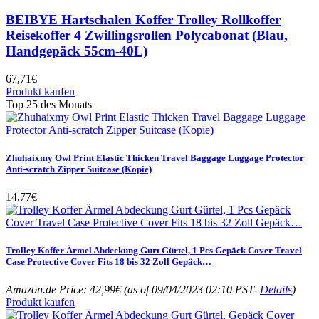
BEIBYE Hartschalen Koffer Trolley Rollkoffer
Reisekoffer 4 Zwillingsrollen Polycabonat (Blau,
Handgepäck 55cm-40L)
67,71
€
Produkt kaufen
Top 25 des Monats
Zhuhaixmy Owl Print Elastic Thicken Travel Baggage Luggage Protector
Anti-scratch Zipper Suitcase (Kopie)
14,77
€
Trolley Koffer Ärmel Abdeckung Gurt Gürtel, 1 Pcs Gepäck Cover Travel
Case Protective Cover Fits 18 bis 32 Zoll Gepäck…
Amazon.de Price:
42,99
€
(as of 09/04/2023 02:10 PST-
Details
)
Produkt kaufen