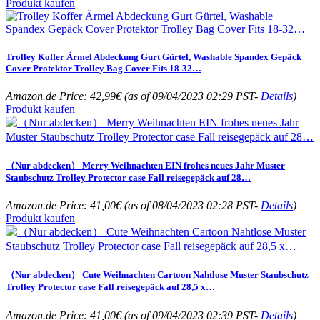
Produkt kaufen
Trolley Koffer Ärmel Abdeckung Gurt Gürtel, Washable Spandex Gepäck
Cover Protektor Trolley Bag Cover Fits 18-32…
Amazon.de Price:
42,99
€
(as of 09/04/2023 02:29 PST-
Details
)
Produkt kaufen
（Nur abdecken） Merry Weihnachten EIN frohes neues Jahr Muster
Staubschutz Trolley Protector case Fall reisegepäck auf 28…
Amazon.de Price:
41,00
€
(as of 08/04/2023 02:28 PST-
Details
)
Produkt kaufen
（Nur abdecken） Cute Weihnachten Cartoon Nahtlose Muster Staubschutz
Trolley Protector case Fall reisegepäck auf 28,5 x…
Amazon.de Price:
41,00
€
(as of 09/04/2023 02:39 PST-
Details
)