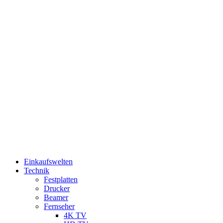
Einkaufswelten
Technik
Festplatten
Drucker
Beamer
Fernseher
4K TV