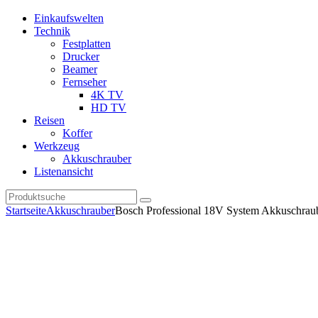
Einkaufswelten
Technik
Festplatten
Drucker
Beamer
Fernseher
4K TV
HD TV
Reisen
Koffer
Werkzeug
Akkuschrauber
Listenansicht
Startseite
Akkuschrauber
Bosch Professional 18V System Akkuschr