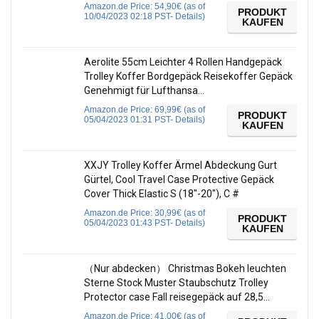
Amazon.de Price:
54,90
€
(as of
PRODUKT
10/04/2023 02:18 PST-
Details
)
KAUFEN
Aerolite 55cm Leichter 4 Rollen Handgepäck
Trolley Koffer Bordgepäck Reisekoffer Gepäck
Genehmigt für Lufthansa…
Amazon.de Price:
69,99
€
(as of
PRODUKT
05/04/2023 01:31 PST-
Details
)
KAUFEN
XXJY Trolley Koffer Ärmel Abdeckung Gurt
Gürtel, Cool Travel Case Protective Gepäck
Cover Thick Elastic S (18″-20″), C #
Amazon.de Price:
30,99
€
(as of
PRODUKT
05/04/2023 01:43 PST-
Details
)
KAUFEN
（Nur abdecken） Christmas Bokeh leuchten
Sterne Stock Muster Staubschutz Trolley
Protector case Fall reisegepäck auf 28,5…
Amazon.de Price:
41,00
€
(as of