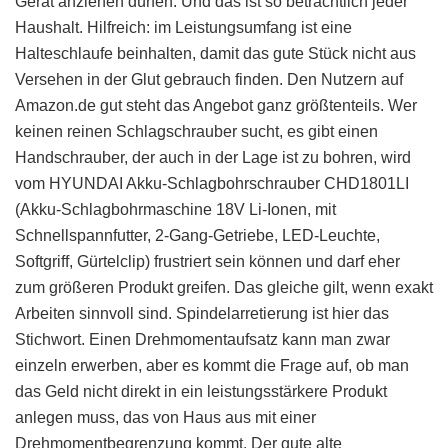
Gerät anziehen dürfen. Und das ist so beträchtlich jeder
Haushalt. Hilfreich: im Leistungsumfang ist eine
Halteschlaufe beinhalten, damit das gute Stück nicht aus
Versehen in der Glut gebrauch finden. Den Nutzern auf
Amazon.de gut steht das Angebot ganz größtenteils. Wer
keinen reinen Schlagschrauber sucht, es gibt einen
Handschrauber, der auch in der Lage ist zu bohren, wird
vom HYUNDAI Akku-Schlagbohrschrauber CHD1801LI
(Akku-Schlagbohrmaschine 18V Li-Ionen, mit
Schnellspannfutter, 2-Gang-Getriebe, LED-Leuchte,
Softgriff, Gürtelclip) frustriert sein können und darf eher
zum größeren Produkt greifen. Das gleiche gilt, wenn exakt
Arbeiten sinnvoll sind. Spindelarretierung ist hier das
Stichwort. Einen Drehmomentaufsatz kann man zwar
einzeln erwerben, aber es kommt die Frage auf, ob man
das Geld nicht direkt in ein leistungsstärkere Produkt
anlegen muss, das von Haus aus mit einer
Drehmomentbegrenzung kommt. Der gute alte