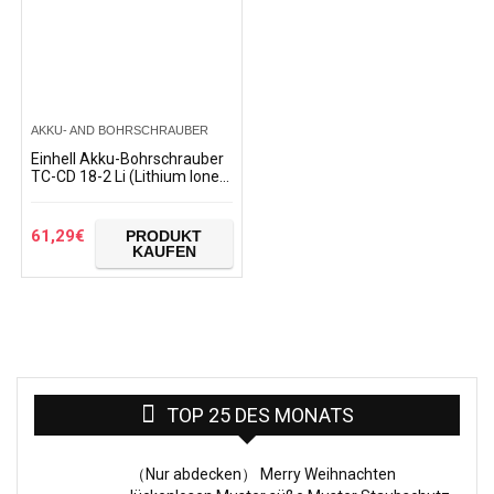
AKKU- AND BOHRSCHRAUBER
Einhell Akku-Bohrschrauber
TC-CD 18-2 Li (Lithium Ionen,
18V, 2-Gang-Getriebe,
Spindelarretierung, 18+1…
61,29
€
PRODUKT
KAUFEN
TOP 25 DES MONATS
（Nur abdecken） Merry Weihnachten