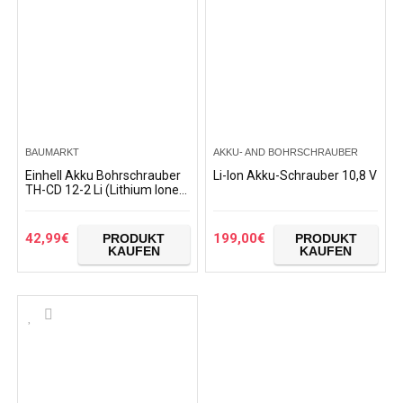
BAUMARKT
AKKU- AND BOHRSCHRAUBER
Einhell Akku Bohrschrauber
Li-Ion Akku-Schrauber 10,8 V
TH-CD 12-2 Li (Lithium Ionen,
12 V, 1,3 Ah, 2 Gang, 24 Nm,
Ladegerät, Koffer) + kwb
Handy…
42,99
€
199,00
€
PRODUKT
PRODUKT
KAUFEN
KAUFEN