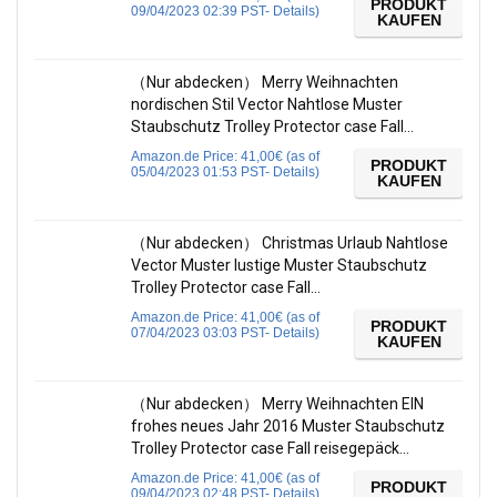
PRODUKT
09/04/2023 02:39 PST-
Details
)
KAUFEN
（Nur abdecken） Merry Weihnachten
nordischen Stil Vector Nahtlose Muster
Staubschutz Trolley Protector case Fall…
Amazon.de Price:
41,00
€
(as of
PRODUKT
05/04/2023 01:53 PST-
Details
)
KAUFEN
（Nur abdecken） Christmas Urlaub Nahtlose
Vector Muster lustige Muster Staubschutz
Trolley Protector case Fall…
Amazon.de Price:
41,00
€
(as of
PRODUKT
07/04/2023 03:03 PST-
Details
)
KAUFEN
（Nur abdecken） Merry Weihnachten EIN
frohes neues Jahr 2016 Muster Staubschutz
Trolley Protector case Fall reisegepäck…
Amazon.de Price:
41,00
€
(as of
PRODUKT
09/04/2023 02:48 PST-
Details
)