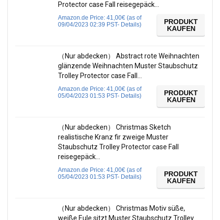
Protector case Fall reisegepäck…
Amazon.de Price:
41,00
€
(as of
PRODUKT
09/04/2023 02:39 PST-
Details
)
KAUFEN
（Nur abdecken） Abstract rote Weihnachten
glänzende Weihnachten Muster Staubschutz
Trolley Protector case Fall…
Amazon.de Price:
41,00
€
(as of
PRODUKT
05/04/2023 01:53 PST-
Details
)
KAUFEN
（Nur abdecken） Christmas Sketch
realistische Kranz fir zweige Muster
Staubschutz Trolley Protector case Fall
reisegepäck…
Amazon.de Price:
41,00
€
(as of
PRODUKT
05/04/2023 01:53 PST-
Details
)
KAUFEN
（Nur abdecken） Christmas Motiv süße,
weiße Eule sitzt Muster Staubschutz Trolley