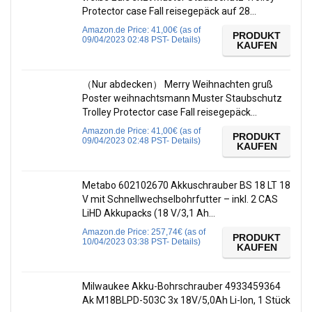
Protector case Fall reisegepäck auf 28…
Amazon.de Price:
41,00
€
(as of
PRODUKT
09/04/2023 02:48 PST-
Details
)
KAUFEN
（Nur abdecken） Merry Weihnachten gruß
Poster weihnachtsmann Muster Staubschutz
Trolley Protector case Fall reisegepäck…
Amazon.de Price:
41,00
€
(as of
PRODUKT
09/04/2023 02:48 PST-
Details
)
KAUFEN
Metabo 602102670 Akkuschrauber BS 18 LT 18
V mit Schnellwechselbohrfutter – inkl. 2 CAS
LiHD Akkupacks (18 V/3,1 Ah…
Amazon.de Price:
257,74
€
(as of
PRODUKT
10/04/2023 03:38 PST-
Details
)
KAUFEN
Milwaukee Akku-Bohrschrauber 4933459364
Ak M18BLPD-503C 3x 18V/5,0Ah Li-Ion, 1 Stück