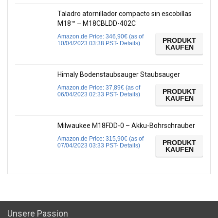
Taladro atornillador compacto sin escobillas
M18™ – M18CBLDD-402C
Amazon.de Price:
346,90
€
(as of
PRODUKT
10/04/2023 03:38 PST-
Details
)
KAUFEN
Himaly Bodenstaubsauger Staubsauger
Amazon.de Price:
37,89
€
(as of
PRODUKT
06/04/2023 02:33 PST-
Details
)
KAUFEN
Milwaukee M18FDD-0 – Akku-Bohrschrauber
Amazon.de Price:
315,90
€
(as of
PRODUKT
07/04/2023 03:33 PST-
Details
)
KAUFEN
Unsere Passion