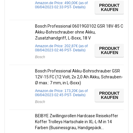
Amazon.de Price:
490,00
€
(as of
PRODUKT
06/04/2023 02:33 PST-
Details
)
KAUFEN
Bosch Professional 06019G0102 GSR 18V-85 C
Akku-Bohrschrauber ohne Akku,
Zusatzhandgriff, L-Boxx, 18 V
Amazon.de Price:
202,87
€
(as of
PRODUKT
08/04/2023 02:46 PST-
Details
)
KAUFEN
Bosch
Bosch Professional Akku-Bohrschrauber GSR
12V-15 FC (12 Volt, 2x 2,0 Ah Akku, Schrauben-
Ø max.: 7 mm, in L-Boxx)
Amazon.de Price:
173,20
€
(as of
PRODUKT
06/04/2023 02:45 PST-
Details
)
KAUFEN
Bosch
BEIBYE Zwillingsrollen Hardcase Reisekoffer
Koffer Trolleys Hartschale in XL-L-M in 14
Farben (Businessgrau, Handgepäck…