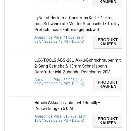
KAUFEN
（Nur abdecken） Christmas Karte Portrait
rosa Schwein rote Muster Staubschutz Trolley
Protector case Fall reisegepäck auf…
Amazon.de Price:
41,00
€
(as of
PRODUKT
09/04/2023 02:48 PST-
Details
)
KAUFEN
LUX-TOOLS ABS-20Li Akku-Bohrschrauber mit
2-Gang Getriebe & 13mm Schnellspann-
Bohrfutter inkl. Zubehör | Regelbarer 20V…
Amazon.de Price:
39,99
€
(as of
PRODUKT
08/04/2023 02:34 PST-
Details
)
KAUFEN
Hitachi Akkuschrauber wh14dbdllj –
Auswirkungen 5.0 Ah
Amazon.de Price:
318,76
€
(as of
PRODUKT
10/04/2023 03:38 PST-
Details
)
KAUFEN