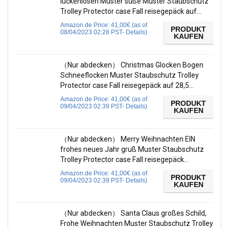
lückenlosen Muster süße Muster Staubschutz
Trolley Protector case Fall reisegepäck auf…
Amazon.de Price:
41,00
€
(as of
PRODUKT
08/04/2023 02:28 PST-
Details
)
KAUFEN
（Nur abdecken） Christmas Glocken Bogen
Schneeflocken Muster Staubschutz Trolley
Protector case Fall reisegepäck auf 28,5…
Amazon.de Price:
41,00
€
(as of
PRODUKT
09/04/2023 02:39 PST-
Details
)
KAUFEN
（Nur abdecken） Merry Weihnachten EIN
frohes neues Jahr gruß Muster Staubschutz
Trolley Protector case Fall reisegepäck…
Amazon.de Price:
41,00
€
(as of
PRODUKT
09/04/2023 02:39 PST-
Details
)
KAUFEN
（Nur abdecken） Santa Claus großes Schild,
Frohe Weihnachten Muster Staubschutz Trolley