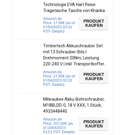
Technologie EVA Hart Reise
Tragetasche Tasche von Khanka
Amazon.de
PRODUKT
Price:
17,99
€
(as of
KAUFEN
07/04/2023 03:33
PST-
Details
)
Timbertech Akkuschrauber Set
mit 13 Schrauber-Bits |
Drehmoment 20Nm, Leistung
220-240 V | inkl. Transportkoffer…
Amazon.de
PRODUKT
Price:
27,95
€
(as of
KAUFEN
07/04/2023 03:33
PST-
Details
)
Milwaukee Akku-Bohrschrauber,
M18BLDD-0, 18 V XXX, 1 Stück,
4933448440
Amazon.de
PRODUKT
Price:
207,00
€
(as
KAUFEN
of 10/04/2023
03:51 PST-
Details
)