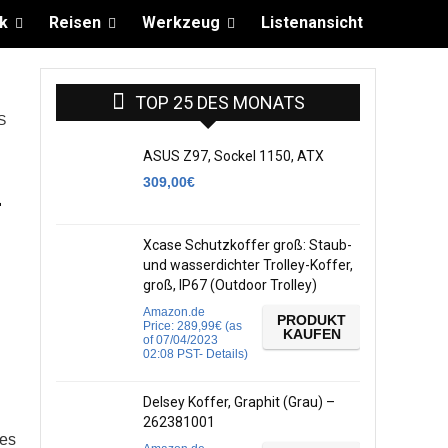
k
Reisen
Werkzeug
Listenansicht
TOP 25 DES MONATS
S
ASUS Z97, Sockel 1150, ATX
309,00
€
-
Xcase Schutzkoffer groß: Staub-
und wasserdichter Trolley-Koffer,
groß, IP67 (Outdoor Trolley)
Amazon.de
PRODUKT
Price:
289,99
€
(as
KAUFEN
of 07/04/2023
02:08 PST-
Details
)
Delsey Koffer, Graphit (Grau) –
262381001
nes