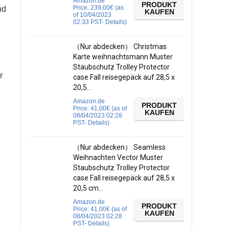
Amazon.de
PRODUKT
Price:
239,00
€
(as
nd
KAUFEN
of 10/04/2023
02:33 PST-
Details
)
（Nur abdecken） Christmas
Karte weihnachtsmann Muster
Staubschutz Trolley Protector
r
case Fall reisegepäck auf 28,5 x
20,5…
Amazon.de
PRODUKT
Price:
41,00
€
(as of
KAUFEN
08/04/2023 02:28
PST-
Details
)
（Nur abdecken） Seamless
Weihnachten Vector Muster
Staubschutz Trolley Protector
case Fall reisegepäck auf 28,5 x
20,5 cm…
Amazon.de
PRODUKT
Price:
41,00
€
(as of
KAUFEN
08/04/2023 02:28
PST-
Details
)