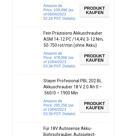
Amazon.de
PRODUKT
Price:
109,99
€
(as
KAUFEN
of 06/04/2023
02:26 PST-
Details
)
Fein Präzisions Akkuschrauber
ASM 14-12 PC /14,4V, 3-12 Nm,
50-750 rot/min (ohne Akku)
Amazon.de
PRODUKT
Price:
478,00
€
(as
KAUFEN
of 10/04/2023
03:38 PST-
Details
)
Stayer Profesional PBL 202 BL
Akkuschrauber 18 V 2.0 Ah 0 –
560/0 – 1900 Min
Amazon.de
PRODUKT
Price:
295,25
€
(as
KAUFEN
of 10/04/2023
03:38 PST-
Details
)
Für 18V Autosense Akku-
Bohrschrauber, Autoselect-