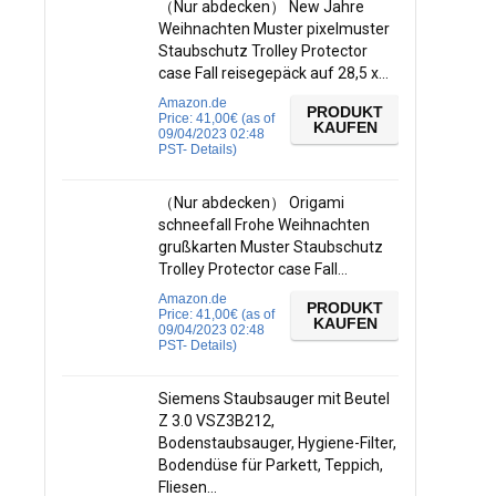
（Nur abdecken） New Jahre
Weihnachten Muster pixelmuster
Staubschutz Trolley Protector
case Fall reisegepäck auf 28,5 x…
Amazon.de
PRODUKT
Price:
41,00
€
(as of
KAUFEN
09/04/2023 02:48
PST-
Details
)
（Nur abdecken） Origami
schneefall Frohe Weihnachten
grußkarten Muster Staubschutz
Trolley Protector case Fall…
Amazon.de
PRODUKT
Price:
41,00
€
(as of
KAUFEN
09/04/2023 02:48
PST-
Details
)
Siemens Staubsauger mit Beutel
Z 3.0 VSZ3B212,
Bodenstaubsauger, Hygiene-Filter,
Bodendüse für Parkett, Teppich,
Fliesen…