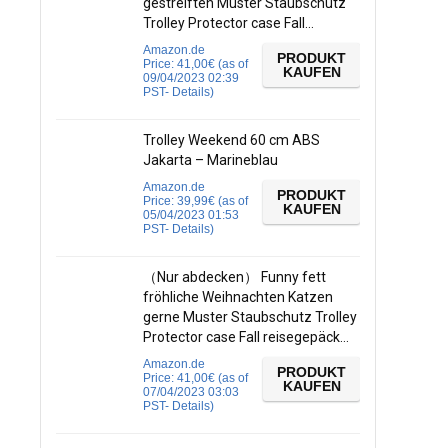
gestreiften Muster Staubschutz
Trolley Protector case Fall…
Amazon.de
PRODUKT
Price:
41,00
€
(as of
KAUFEN
09/04/2023 02:39
PST-
Details
)
Trolley Weekend 60 cm ABS
Jakarta – Marineblau
Amazon.de
PRODUKT
Price:
39,99
€
(as of
KAUFEN
05/04/2023 01:53
PST-
Details
)
（Nur abdecken） Funny fett
fröhliche Weihnachten Katzen
gerne Muster Staubschutz Trolley
Protector case Fall reisegepäck…
Amazon.de
PRODUKT
Price:
41,00
€
(as of
KAUFEN
07/04/2023 03:03
PST-
Details
)