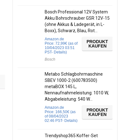
Bosch Professional 12V System
Akku Bohrschrauber GSR 12V-15
(ohne Akkus & Ladegerät, in L-
Boxx), Schwarz, Blau, Rot…
Amazon.de
PRODUKT
Price:
72,99
€
(as of
KAUFEN
10/04/2023 03:51
PST-
Details
)
Bosch
Metabo Schlagbohrmaschine
SBEV 1000-2 (600783500)
metaBOX 145 L,
Nennaufnahmeleistung: 1010 W,
Abgabeleistung: 540 W…
Amazon.de
PRODUKT
Price:
166,50
€
(as
KAUFEN
of 08/04/2023
02:46 PST-
Details
)
Trendyshop365 Koffer-Set